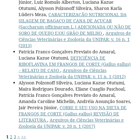
Júnior, Luiz Romulo Alberton, Luciana Kazue
Otutumi, Alysson Polzonoff Silveira, Sharon Karla
Lüders Meza,
CARACTERIZAÇÃO NUTRICIONAL DA
SILAGEM DE BAGAÇO DE CANA DE AÇUCAR
(Saccharum officinarum L.) ADICIONADA OU NÃO DE
SORO DE QUEIJO E/OU GRÃO DE MILHO
,
Arquivos de
Ciências Veterinárias e Zoologia da UNIPAR: v. 16 n. 1
(2013)
Patrícia Franco Gonçalves Previato do Amaral,
Luciana Kazue Otutumi,
DEFICIÊNCIA DE
RIBOFLAVINA EM FRANGOS DE CORTE (Gallus gallus)
– RELATO DE CASO
,
Arquivos de Ciências
Veterinárias e Zoologia da UNIPAR: v. 15 n. 1 (2012)
Alysson Polzonoff Silveira, Luciana Kazue Otutumi,
Maíra Rodrigues Dourado, Eliane Cuaglio Paschoal,
Patrícia Franco Gonçalves Previato do Amaral,
Amanda Caroline Michelin, Andréia Assunção Soares,
Jair Pereira Júnior,
COBRE E SEU USO NA DIETA DE
FRANGOS DE CORTE (Gallus gallus) REVISÃO DE
LITERATURA
,
Arquivos de Ciências Veterinárias e
Zoologia da UNIPAR: v. 20 n. 1 (2017)
1
2
3
>
>>