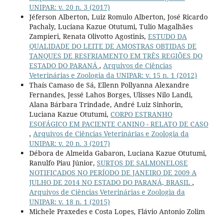
UNIPAR: v. 20 n. 3 (2017)
Jéferson Alberton, Luiz Romulo Alberton, José Ricardo
Pachaly, Luciana Kazue Otutumi, Tulio Magalhães
Zampieri, Renata Olivotto Agostinis,
ESTUDO DA
QUALIDADE DO LEITE DE AMOSTRAS OBTIDAS DE
TANQUES DE RESFRIAMENTO EM TRÊS REGIÕES DO
ESTADO DO PARANÁ
,
Arquivos de Ciências
Veterinárias e Zoologia da UNIPAR: v. 15 n. 1 (2012)
Thaís Camaso de Sá, Ellenn Pollyanna Alexandre
Fernandes, Jessé Lahos Borges, Ulisses Nilo Landi,
Alana Bárbara Trindade, André Luiz Sinhorin,
Luciana Kazue Otutumi,
CORPO ESTRANHO
ESOFÁGICO EM PACIENTE CANINO - RELATO DE CASO
,
Arquivos de Ciências Veterinárias e Zoologia da
UNIPAR: v. 20 n. 3 (2017)
Débora de Almeida Gabaron, Luciana Kazue Otutumi,
Ranulfo Piau Júnior,
SURTOS DE SALMONELOSE
NOTIFICADOS NO PERÍODO DE JANEIRO DE 2009 A
JULHO DE 2014 NO ESTADO DO PARANÁ, BRASIL
,
Arquivos de Ciências Veterinárias e Zoologia da
UNIPAR: v. 18 n. 1 (2015)
Michele Praxedes e Costa Lopes, Flávio Antonio Zolim