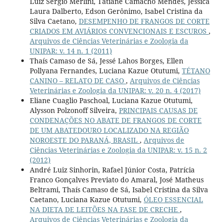
Luiz Sérgio Merlini, Tatiane Camacho Mendes, Jéssica
Laura Dalberto, Edson Gerônimo, Isabel Cristina da
Silva Caetano,
DESEMPENHO DE FRANGOS DE CORTE
CRIADOS EM AVIÁRIOS CONVENCIONAIS E ESCUROS
,
Arquivos de Ciências Veterinárias e Zoologia da
UNIPAR: v. 14 n. 1 (2011)
Thaís Camaso de Sá, Jessé Lahos Borges, Ellen
Pollyana Fernandes, Luciana Kazue Otutumi,
TÉTANO
CANINO – RELATO DE CASO
,
Arquivos de Ciências
Veterinárias e Zoologia da UNIPAR: v. 20 n. 4 (2017)
Eliane Cuaglio Paschoal, Luciana Kazue Otutumi,
Alysson Polzonoff Silveira,
PRINCIPAIS CAUSAS DE
CONDENAÇÕES NO ABATE DE FRANGOS DE CORTE
DE UM ABATEDOURO LOCALIZADO NA REGIÃO
NOROESTE DO PARANÁ, BRASIL
,
Arquivos de
Ciências Veterinárias e Zoologia da UNIPAR: v. 15 n. 2
(2012)
André Luiz Sinhorin, Rafael Júnior Costa, Patrícia
Franco Gonçalves Previato do Amaral, José Matheus
Beltrami, Thaís Camaso de Sá, Isabel Cristina da Silva
Caetano, Luciana Kazue Otutumi,
ÓLEO ESSENCIAL
NA DIETA DE LEITÕES NA FASE DE CRECHE
,
Arquivos de Ciências Veterinárias e Zoologia da