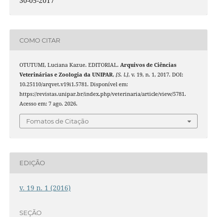
30-05-2017
COMO CITAR
OTUTUMI, Luciana Kazue. EDITORIAL.
Arquivos de Ciências
Veterinárias e Zoologia da UNIPAR
,
[S. l.]
, v. 19, n. 1, 2017. DOI:
10.25110/arqvet.v19i1.5781. Disponível em:
https://revistas.unipar.br/index.php/veterinaria/article/view/5781.
Acesso em: 7 ago. 2026.
Fomatos de Citação
EDIÇÃO
v. 19 n. 1 (2016)
SEÇÃO