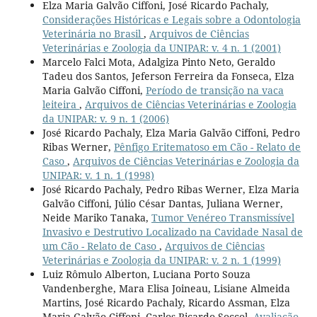
Elza Maria Galvão Ciffoni, José Ricardo Pachaly,
Considerações Históricas e Legais sobre a Odontologia
Veterinária no Brasil
,
Arquivos de Ciências
Veterinárias e Zoologia da UNIPAR: v. 4 n. 1 (2001)
Marcelo Falci Mota, Adalgiza Pinto Neto, Geraldo
Tadeu dos Santos, Jeferson Ferreira da Fonseca, Elza
Maria Galvão Ciffoni,
Período de transição na vaca
leiteira
,
Arquivos de Ciências Veterinárias e Zoologia
da UNIPAR: v. 9 n. 1 (2006)
José Ricardo Pachaly, Elza Maria Galvão Ciffoni, Pedro
Ribas Werner,
Pênfigo Eritematoso em Cão - Relato de
Caso
,
Arquivos de Ciências Veterinárias e Zoologia da
UNIPAR: v. 1 n. 1 (1998)
José Ricardo Pachaly, Pedro Ribas Werner, Elza Maria
Galvão Ciffoni, Júlio César Dantas, Juliana Werner,
Neide Mariko Tanaka,
Tumor Venéreo Transmissível
Invasivo e Destrutivo Localizado na Cavidade Nasal de
um Cão - Relato de Caso
,
Arquivos de Ciências
Veterinárias e Zoologia da UNIPAR: v. 2 n. 1 (1999)
Luiz Rômulo Alberton, Luciana Porto Souza
Vandenberghe, Mara Elisa Joineau, Lisiane Almeida
Martins, José Ricardo Pachaly, Ricardo Assman, Elza
Maria Galvão Ciffoni, Carlos Ricardo Soccol,
Avaliação