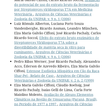
do potencial de uso do extrato bruto da fermentação
por Streptomyces viridosporus T7A em Medicina
Veterinária
,
Arquivos de Ciências Veterinárias e
Zoologia da UNIPAR: v. 9 n. 1 (2006)
Luiz Rômulo Alberton, Luciana Porto Souza
Vandenberghe, Ricardo Assman, Leandro München,
Elza Maria Galvão Ciffoni, José Ricardo Pachaly, Carlos
Ricardo Soccol,
Efeito do extrato bruto enzimático de
Streptomyces Viridosporus T7A sobre a
digestibilidade de matéria seca in vitro para
ruminantes
,
Arquivos de Ciências Veterinárias e
Zoologia da UNIPAR: v. 9 n. 1 (2006)
Pedro Ribas Werner, José Ricardo Pachaly, Alexandra
Acco, Éderson de Azevedo Ribeiro, Elza Maria Galvão
Ciffoni,
Estenose Esofágica Idiopática em Cão da Raça
Shar-Pei - Relato de Caso
,
Arquivos de Ciências
Veterinárias e Zoologia da UNIPAR: v. 2 n. 2 (1999)
Elza Maria Galvão Ciffoni, Cláudio Roehsig, José
Ricardo Pachaly, Isaías Gelli de Lima, Carla Forte
Maiolino Molento,
Avaliação de Alguns Elementos
Climáticos na Região de Umuarama (Paraná, Brasil),
no Período de 1977 a 1997
,
Arquivos de Ciências