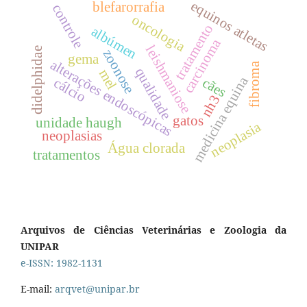
equinos atletas
blefarorrafia
controle
oncologia
tratamento
albúmen
carcinoma
leishmaniose
didelphidae
zoonose
gema
alterações endoscópicas
fibroma
qualidade
mel
medicina equina
cães
cálcio
nh3
gatos
unidade haugh
neoplasia
neoplasias
Água clorada
tratamentos
Arquivos de Ciências Veterinárias e Zoologia da
UNIPAR
e-ISSN: 1982-1131
E-mail:
arqvet@unipar.br