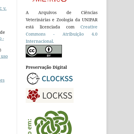
: v.
A Arquivos de Ciências
Veterinárias e Zoologia da UNIPAR
está licenciada com
Creative
ide
Commons - Atribuição 4.0
 -
Internacional.
é
 uso
Preservação Digital
ces