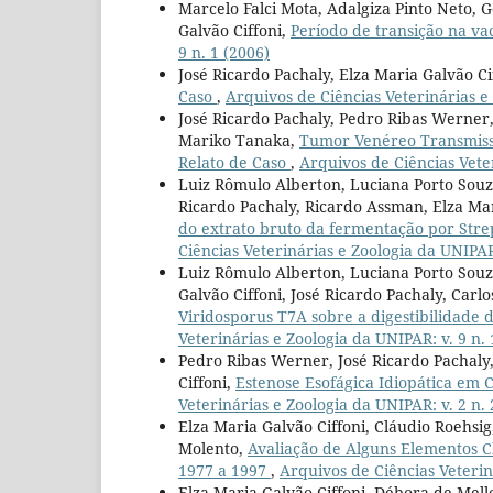
Marcelo Falci Mota, Adalgiza Pinto Neto, 
Galvão Ciffoni,
Período de transição na vac
9 n. 1 (2006)
José Ricardo Pachaly, Elza Maria Galvão C
Caso
,
Arquivos de Ciências Veterinárias e 
José Ricardo Pachaly, Pedro Ribas Werner,
Mariko Tanaka,
Tumor Venéreo Transmissí
Relato de Caso
,
Arquivos de Ciências Veter
Luiz Rômulo Alberton, Luciana Porto Souz
Ricardo Pachaly, Ricardo Assman, Elza Mar
do extrato bruto da fermentação por Str
Ciências Veterinárias e Zoologia da UNIPAR:
Luiz Rômulo Alberton, Luciana Porto So
Galvão Ciffoni, José Ricardo Pachaly, Carl
Viridosporus T7A sobre a digestibilidade 
Veterinárias e Zoologia da UNIPAR: v. 9 n. 
Pedro Ribas Werner, José Ricardo Pachaly
Ciffoni,
Estenose Esofágica Idiopática em 
Veterinárias e Zoologia da UNIPAR: v. 2 n. 
Elza Maria Galvão Ciffoni, Cláudio Roehsig,
Molento,
Avaliação de Alguns Elementos C
1977 a 1997
,
Arquivos de Ciências Veterin
Elza Maria Galvão Ciffoni, Débora de Mel