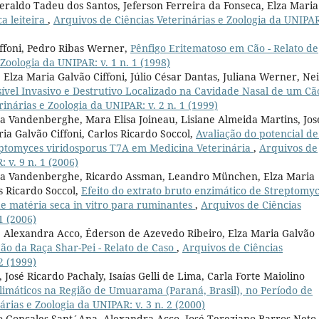
Geraldo Tadeu dos Santos, Jeferson Ferreira da Fonseca, Elza Maria
a leiteira
,
Arquivos de Ciências Veterinárias e Zoologia da UNIPAR
iffoni, Pedro Ribas Werner,
Pênfigo Eritematoso em Cão - Relato de
Zoologia da UNIPAR: v. 1 n. 1 (1998)
 Elza Maria Galvão Ciffoni, Júlio César Dantas, Juliana Werner, Ne
vel Invasivo e Destrutivo Localizado na Cavidade Nasal de um Cão
inárias e Zoologia da UNIPAR: v. 2 n. 1 (1999)
a Vandenberghe, Mara Elisa Joineau, Lisiane Almeida Martins, Jos
ia Galvão Ciffoni, Carlos Ricardo Soccol,
Avaliação do potencial de
eptomyces viridosporus T7A em Medicina Veterinária
,
Arquivos de
 v. 9 n. 1 (2006)
uza Vandenberghe, Ricardo Assman, Leandro München, Elza Maria
os Ricardo Soccol,
Efeito do extrato bruto enzimático de Streptomy
de matéria seca in vitro para ruminantes
,
Arquivos de Ciências
1 (2006)
, Alexandra Acco, Éderson de Azevedo Ribeiro, Elza Maria Galvão
Cão da Raça Shar-Pei - Relato de Caso
,
Arquivos de Ciências
2 (1999)
 José Ricardo Pachaly, Isaías Gelli de Lima, Carla Forte Maiolino
limáticos na Região de Umuarama (Paraná, Brasil), no Período de
árias e Zoologia da UNIPAR: v. 3 n. 2 (2000)
lo Gonçales Sant´Ana, Alexandra Acco, José Tereziano Barros Neto,