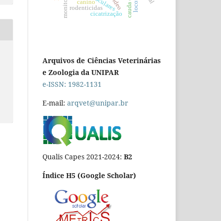
cauda equina
monitoração
canino
rodenticidas
cicatrização
Arquivos de Ciências Veterinárias
e Zoologia da UNIPAR
e-ISSN: 1982-1131
E-mail:
arqvet@unipar.br
Qualis Capes 2021-2024:
B2
Índice H5 (Google Scholar)