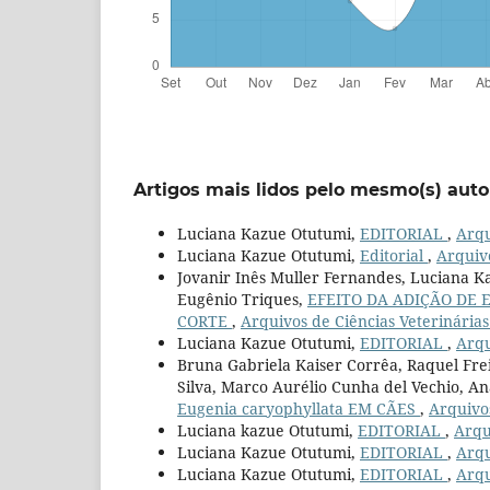
Artigos mais lidos pelo mesmo(s) auto
Luciana Kazue Otutumi,
EDITORIAL
,
Arqu
Luciana Kazue Otutumi,
Editorial
,
Arquivo
Jovanir Inês Muller Fernandes, Luciana K
Eugênio Triques,
EFEITO DA ADIÇÃO DE 
CORTE
,
Arquivos de Ciências Veterinárias
Luciana Kazue Otutumi,
EDITORIAL
,
Arqu
Bruna Gabriela Kaiser Corrêa, Raquel Frei
Silva, Marco Aurélio Cunha del Vechio, A
Eugenia caryophyllata EM CÃES
,
Arquivos
Luciana kazue Otutumi,
EDITORIAL
,
Arqu
Luciana Kazue Otutumi,
EDITORIAL
,
Arqu
Luciana Kazue Otutumi,
EDITORIAL
,
Arqu