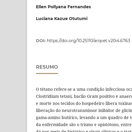
Ellen Pollyana Fernandes
Luciana Kazue Otutumi
DOI:
https://doi.org/10.25110/arqvet.v20i4.6763
RESUMO
O tétano refere-se a uma condição infecciosa oc
Clostridium tetani, bacilo Gram positivo e anaeró
e morte nos tecidos do hospedeiro libera toxina
liberação do neurotransmissor inibidor de glicin
gama-amino butírico, levando a um quadro de tet
da enfermidade são o trismo e opistótono, entre 
dá por meio de histórico e sinais clínicos e o tr