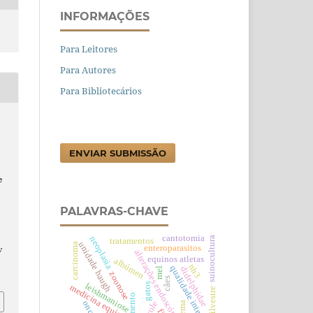
INFORMAÇÕES
Para Leitores
Para Autores
Para Bibliotecários
ENVIAR SUBMISSÃO
e
PALAVRAS-CHAVE
cantotomia
neoplasia
suinocultura
tratamentos
unidade haugh
carcinoma
enteroparasitos
v
alterações endoscópicas
equinos atletas
albúmen
nh3
qualidade interna
didelphidae
mel
zoonose
cães
gatos
leishmaniose
medicina equina
tratamento
gema