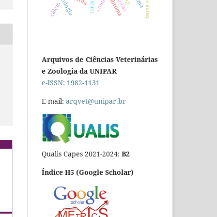
fauna silvestre
oncologia
controle
fibroma
cálcio
Arquivos de Ciências Veterinárias
e Zoologia da UNIPAR
e-ISSN: 1982-1131
E-mail:
arqvet@unipar.br
Qualis Capes 2021-2024:
B2
Índice H5 (Google Scholar)