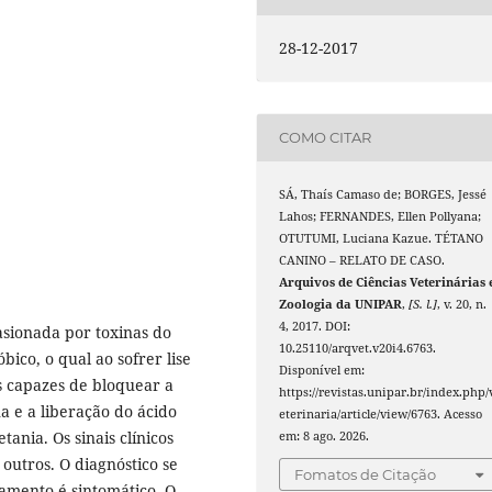
28-12-2017
COMO CITAR
SÁ, Thaís Camaso de; BORGES, Jessé
Lahos; FERNANDES, Ellen Pollyana;
OTUTUMI, Luciana Kazue. TÉTANO
CANINO – RELATO DE CASO.
Arquivos de Ciências Veterinárias 
Zoologia da UNIPAR
,
[S. l.]
, v. 20, n.
4, 2017. DOI:
asionada por toxinas do
10.25110/arqvet.v20i4.6763.
bico, o qual ao sofrer lise
Disponível em:
s capazes de bloquear a
https://revistas.unipar.br/index.php/
a e a liberação do ácido
eterinaria/article/view/6763. Acesso
ania. Os sinais clínicos
em: 8 ago. 2026.
outros. O diagnóstico se
Fomatos de Citação
atamento é sintomático. O