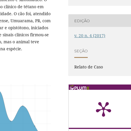
o clínico de tétano em
dade. O cão foi, atendido
aense, Umuarama, PR, com
EDIÇÃO
r e opistótono, iniciados
 sinais clínicos firmou-se
v. 20 n. 4 (2017)
to, mas o animal teve
na espécie.
SEÇÃO
Relato de Caso