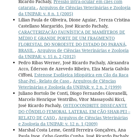
Ricardo Pachaly,
Pressão intra-ocular em cães com
catarata
,
Arquivos de Ciências Veterinárias e Zoologia
da UNIPAR: v. 8 n. 1 (2005)
Lílian Paula de Oliveira, Dione Aguiar, Tereza Cristina
Castellano Margarido, José Ricardo Pachaly,
CARACTERIZAÇÃO FAUNÍSTICA DE MAMÍFEROS DE
MÉDIO E GRANDE PORTE DE UM FRAGMENTO
FLORESTAL DO NOROESTE DO ESTADO DO PARANÁ,
BRASIL
,
Arquivos de Ciências Veterinárias e Zoologia
da UNIPAR: v. 15 n. 2 (2012)
Pedro Ribas Werner, José Ricardo Pachaly, Alexandra
Acco, Éderson de Azevedo Ribeiro, Elza Maria Galvão
Ciffoni,
Estenose Esofágica Idiopática em Cão da Raça
Shar-Pei - Relato de Caso
,
Arquivos de Ciências
Veterinárias e Zoologia da UNIPAR: v. 2 n. 2 (1999)
Juliano Bortolo De Conti, Diogo Fernandes Giovanelli,
Marcelo Henrique Ventrilho, Vitor Massayoshi Ricci,
José Ricardo Pachaly,
OSTEOCONDRITE DISSECANTE
DO CÔNDILO FEMORAL LATERAL EM CÃO SHAR-PEI –
RELATO DE CASO
,
Arquivos de Ciências Veterinárias
e Zoologia da UNIPAR: v. 12 n. 1 (2009)
Marshal Costa Leme, Gentil Ferreira Gonçalves, Ana
Paula Inoe, Celso Gontijo Cunha, José Ricardo Pachaly,