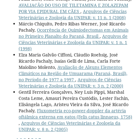
AVALIAÇÃO DO USO DE TILETAMINA E ZOLAZEPAM
POR VIA EPIDURAL EM CÃES
,
Arquivos de Ciências
Veterinárias e Zoologia da UNIPAR: v. 11 n. 1 (2008)
Márcio Chiquito, Pedro Ribas Werner, José Ricardo
Pachaly,
Ocorrência de Quimiodectomas em Animais
no Primeiro Planalto do Paraná, Brasil
,
Arquivos de
Ciências Veterinárias e Zoologia da UNIPAR: v. 1 n. 1
(1998)
Elza Maria Galvão Ciffoni, Cláudio Roehsig, José
Ricardo Pachaly, Isaías Gelli de Lima, Carla Forte
Maiolino Molento,
Avaliação de Alguns Elementos
Climáticos na Região de Umuarama (Paraná, Brasil),
no Período de 1977 a 1997
,
Arquivos de Ciências
Veterinárias e Zoologia da UNIPAR: v. 3 n. 2 (2000)
Gentil Ferreira Gonçalves, Ney Luis Pippi, Marshal
Costa Leme, Amauri Pereira Custódio, Lester Fachin,
Elisângela Lago, Aristeu Vieira da Silva, José Ricardo
Pachaly,
Fluxometria eco-power-doppler da artéria
oftálmica externa em gatos (Felis catus linnaeus, 1758)
,
Arquivos de Ciências Veterinárias e Zoologia da
UNIPAR: v. 8 n. 2 (2005)