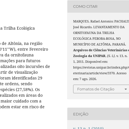
COMO CITAR
MARQUES, Rafael Antonio; PACHALY
José Ricardo. LEVANTAMENTO DA
a Trilha Ecológica
ORNITOFAUNA DA TRILHA
ECOLÓGICA PEROBA-ROSA, NO
 de Altônia, na região
MUNICÍPIO DE ALTÔNIA, PARANÁ.
0’11’’W), entre Fevereiro
Arquivos de Ciências Veterinárias 
iva da ornitofauna
Zoologia da UNIPAR
,
[S. l.]
, v. 13, n.
ormações para futuros
1, 2011. Disponível em:
alizadas oito incursões de
https://revistas.unipar.br/index.php/
rtir de visualização
eterinaria/article/view/3370. Acesso
 Foram identificadas 29
em: 7 ago. 2026.
ete ordens, sendo
espécies (27,58%). Os
Fomatos de Citação
realizados em áreas do
 maior cuidado com a
odem estar em risco de
EDIÇÃO
v. 13 n. 1 (2010)