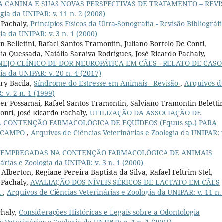
 CANINA E SUAS NOVAS PERSPECTIVAS DE TRATAMENTO – REVI
gia da UNIPAR: v. 11 n. 2 (2008)
 Pachaly,
Princípios Físicos da Ultra-Sonografia - Revisão Bibliográf
ia da UNIPAR: v. 3 n. 1 (2000)
 Belletini, Rafael Santos Tramontin, Juliano Bortolo De Conti,
ia Quessada, Natália Saraiva Rodrigues, José Ricardo Pachaly,
EJO CLÍNICO DE DOR NEUROPÁTICA EM CÃES - RELATO DE CAS
ia da UNIPAR: v. 20 n. 4 (2017)
ry Bacila,
Síndrome do Estresse em Animais - Revisão
,
Arquivos d
 v. 2 n. 1 (1999)
r Possamai, Rafael Santos Tramontin, Salviano Tramontin Belettin
onti, José Ricardo Pachaly,
UTILIZAÇÃO DA ASSOCIAÇÃO DE
 CONTENÇÃO FARMACOLÓGICA DE EQUÍDEOS (Equus sp.) PARA
M CAMPO
,
Arquivos de Ciências Veterinárias e Zoologia da UNIPAR: 
S EMPREGADAS NA CONTENÇÃO FARMACOLÓGICA DE ANIMAIS
árias e Zoologia da UNIPAR: v. 3 n. 1 (2000)
Alberton, Regiane Pereira Baptista da Silva, Rafael Feltrim Stel,
 Pachaly,
AVALIAÇÃO DOS NÍVEIS SÉRICOS DE LACTATO EM CÃES
A
,
Arquivos de Ciências Veterinárias e Zoologia da UNIPAR: v. 11 n.
chaly,
Considerações Históricas e Legais sobre a Odontologia
 Veterinárias e Zoologia da UNIPAR: v. 4 n. 1 (2001)