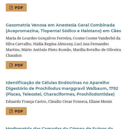
PDF
Gasometria Venosa em Anestesia Geral Combinada
(Acepromazina, Tiopental Sódico e Halotano) em Cães
Maria de Lourdes Gonçalves Ferreira, Cosme Cosme Vanderlei da
Silva Carvalho, Nádia Regina Almosny, Luci Ana Fernandes
Martins, Mário Antônio Pinto Romão, Marília Botelho de Oliveira
Chaudon
PDF
Identificação de Células Endócrinas no Aparelho
Digestório de Prochilodus marggravii Walbaum, 1792
(Pisces, Teleostei, Characiformes, Prochilodontidae)
Eduardo França Castro, Cláudio César Fonseca, Eliane Menin
PDF
Morfometria das Camadas da Córnea de Suínos da