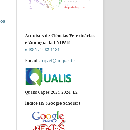
carcinoma
patologia
fibroma
oncologia
mel
histopatológico
dos
Arquivos de Ciências Veterinárias
e Zoologia da UNIPAR
e-ISSN: 1982-1131
E-mail:
arqvet@unipar.br
Qualis Capes 2021-2024:
B2
Índice H5 (Google Scholar)