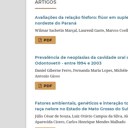
ARTIGOS
Avaliações da relação fósforo: flúor em sup
nordeste do Paraná
Wilmar Sachetin Marçal, Laurenil Gaste, Marcos Coel
PDF
Prevalência de neoplasias da cavidade oral 
Odontovet® - entre 1994 e 2003
Daniel Giberne Ferro, Fernanda Maria Lopes, Michèle
Antonio Gioso
PDF
Fatores ambientais, genéticos e interação t
raça nelore no Estado de Mato Grosso do Su
Júlio César de Souza, Luiz Otávio Campus da Silva, A
Aparecida Cícero, Carlos Henrique Mendes Malhado