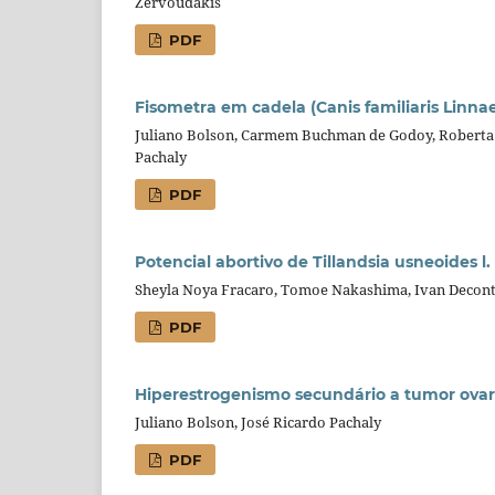
Zervoudakis
PDF
Fisometra em cadela (Canis familiaris Linnae
Juliano Bolson, Carmem Buchman de Godoy, Roberta C
Pachaly
PDF
Potencial abortivo de Tillandsia usneoides l
Sheyla Noya Fracaro, Tomoe Nakashima, Ivan Decon
PDF
Hiperestrogenismo secundário a tumor ovaria
Juliano Bolson, José Ricardo Pachaly
PDF