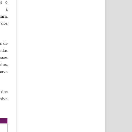
er o
e a
tará,
 dos
es de
adas
esses
ados,
nova
s dos
siva