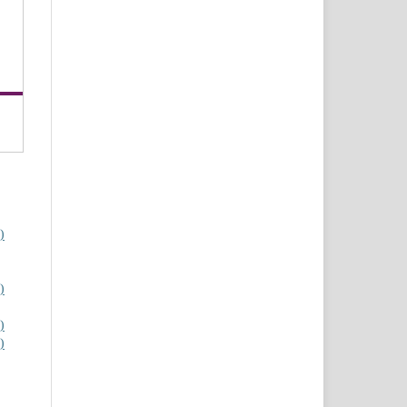
)
)
)
)