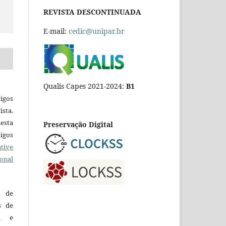
REVISTA DESCONTINUADA
E-mail:
cedic@unipar.br
Qualis Capes 2021-2024:
B1
igos
ista.
esta
Preservação Digital
tigos
tive
ional
o de
es de
ca e