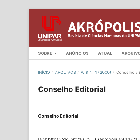
SOBRE
ANÚNCIOS
ATUAL
ARQUIV
INÍCIO
/
ARQUIVOS
/
V. 8 N. 1 (2000)
/
Conselho / E
Conselho Editorial
Conselho Editorial
DOI:
https://doi.org/10.25110/akropolis.v8i1.1771