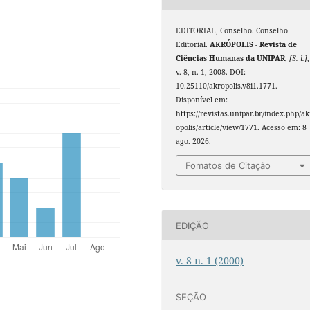
EDITORIAL, Conselho. Conselho
Editorial.
AKRÓPOLIS - Revista de
Ciências Humanas da UNIPAR
,
[S. l.]
,
v. 8, n. 1, 2008. DOI:
10.25110/akropolis.v8i1.1771.
Disponível em:
https://revistas.unipar.br/index.php/ak
opolis/article/view/1771. Acesso em: 8
ago. 2026.
Fomatos de Citação
EDIÇÃO
v. 8 n. 1 (2000)
SEÇÃO