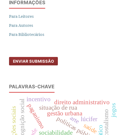
INFORMAÇÕES
Para Leitores
Para Autores
Para Bibliotecários
ENVIAR SUBMISSÃO
PALAVRAS-CHAVE
incentivo
cognição social
direito administrativo
paganismo
jogos
situação de rua
organizações sociais
pentecostalismo
gestão urbana
arte
políticas públicas
lúcifer
saúde
sociabilidade