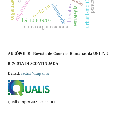
urbanismo tático
subjetividade
identidade
literatura
covid-19
estratégia
lei 10.639/03
clima organizacional
AKRÓPOLIS - Revista de Ciências Humanas da UNIPAR
REVISTA DESCONTINUADA
E-mail:
cedic@unipar.br
Qualis Capes 2021-2024:
B1