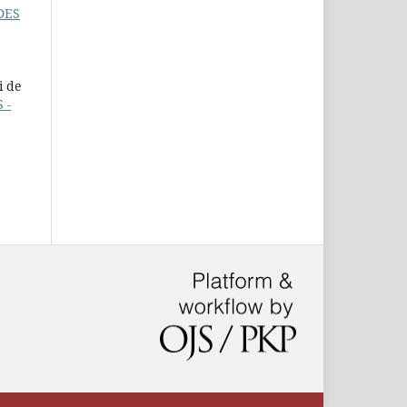
DES
i de
 -