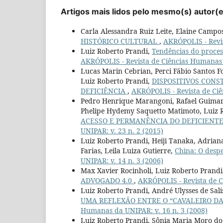
Artigos mais lidos pelo mesmo(s) autor(
Carla Alessandra Ruiz Leite, Elaine Campos
HISTÓRICO CULTURAL
,
AKRÓPOLIS - Revis
Luiz Roberto Prandi,
Tendências do proce
AKRÓPOLIS - Revista de Ciências Humanas 
Lucas Marin Cebrian, Perci Fábio Santos 
Luiz Roberto Prandi,
DISPOSITIVOS CONS
DEFICIÊNCIA
,
AKRÓPOLIS - Revista de Ciê
Pedro Henrique Marangoni, Rafael Guimarãe
Phelipe Hydemy Saquetto Matimoto, Luiz 
ACESSO E PERMANÊNCIA DO DEFICIENT
UNIPAR: v. 23 n. 2 (2015)
Luiz Roberto Prandi, Heiji Tanaka, Adrian
Farias, Leila Luiza Gutierre,
China: O desp
UNIPAR: v. 14 n. 3 (2006)
Max Xavier Rocinholi, Luiz Roberto Prand
ADVOGADO 4.0
,
AKRÓPOLIS - Revista de C
Luiz Roberto Prandi, André Ulysses de Sal
UMA REFLEXÃO ENTRE O “CAVALEIRO DA
Humanas da UNIPAR: v. 16 n. 3 (2008)
Luiz Roberto Prandi, Sônia Maria Moro do 