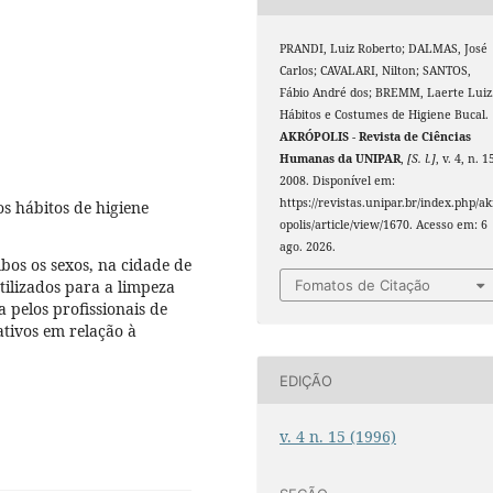
PRANDI, Luiz Roberto; DALMAS, José
Carlos; CAVALARI, Nilton; SANTOS,
Fábio André dos; BREMM, Laerte Luiz
Hábitos e Costumes de Higiene Bucal.
AKRÓPOLIS - Revista de Ciências
Humanas da UNIPAR
,
[S. l.]
, v. 4, n. 1
2008. Disponível em:
https://revistas.unipar.br/index.php/ak
s hábitos de higiene
opolis/article/view/1670. Acesso em: 6
ago. 2026.
bos os sexos, na cidade de
ilizados para a limpeza
Fomatos de Citação
 pelos profissionais de
ativos em relação à
EDIÇÃO
v. 4 n. 15 (1996)