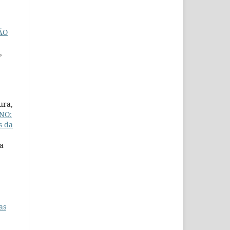
ÃO
,
ura,
NO:
s da
la
as