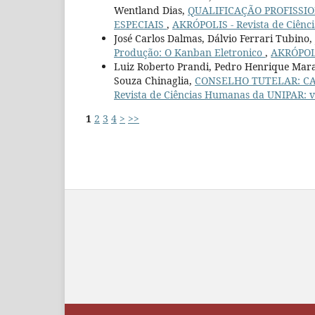
Wentland Dias,
QUALIFICAÇÃO PROFISSI
ESPECIAIS
,
AKRÓPOLIS - Revista de Ciênci
José Carlos Dalmas, Dálvio Ferrari Tubino
Produção: O Kanban Eletronico
,
AKRÓPOLIS
Luiz Roberto Prandi, Pedro Henrique Mara
Souza Chinaglia,
CONSELHO TUTELAR: CA
Revista de Ciências Humanas da UNIPAR: v.
1
2
3
4
>
>>