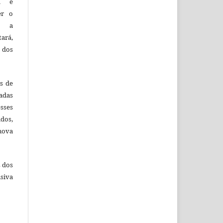
ca e
er o
e a
tará,
 dos
es de
adas
esses
ados,
nova
s dos
siva