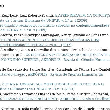
es)
 Ruiz Leite, Luiz Roberto Prandi,
A APRENDIZAGEM NA CONCEPÇ
ta de Ciências Humanas da UNIPAR: v. 17 n. 4 (2009)
sso didático-pedagógico no Ensino Superior na contemporaneidade
da UNIPAR: v. 17 n. 3 (2009)
Fontoura, Pedro Henrique Marangoni, Renan William de Deus Lima,
TITUCIONAIS ATINENTES AOS DIREITOS DAS PESSOAS COM
ncias Humanas da UNIPAR: v. 25 n. 1 (2017)
s Ribeiro, Vanessa Carvalho dos Santos, Perci Fabio Santos Fonto
Roberto Prandi,
OS EFEITOS DA INTEGRAÇÃO DO DIREITO FRATER
E NO ENSINO SUPERIOR
,
AKRÓPOLIS - Revista de Ciências Humana
a de Carvalho dos Santos Sanches, Claudenir de Fátima Piva, Danie
ertar do dragão
,
AKRÓPOLIS - Revista de Ciências Humanas da
i,
ÉTICA NA ADVOCACIA E MUNDO DIGITAL: DESAFIOS PARA O
iências Humanas da UNIPAR: v. 29 n. 1 (2021)
is, Shesmman Fernandes Barros de Melo, Rafaela Batista Santarosa,
S TREVAS” E O EXISTENCIALISMO
,
AKRÓPOLIS - Revista de Ciênci
Nascimento, João Paulo Ferreira, Ana Carolina de Siqueira, Karina