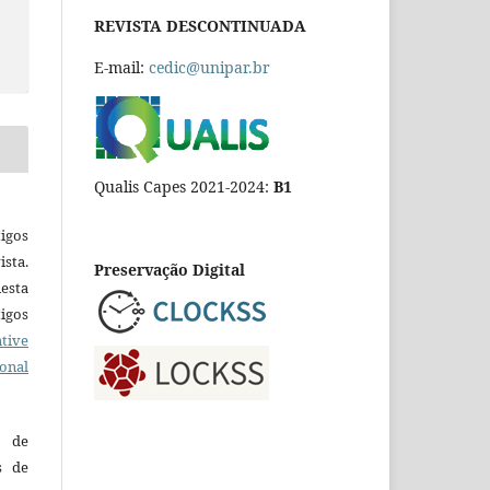
REVISTA DESCONTINUADA
E-mail:
cedic@unipar.br
Qualis Capes 2021-2024:
B1
igos
ista.
Preservação Digital
esta
tigos
tive
ional
o de
es de