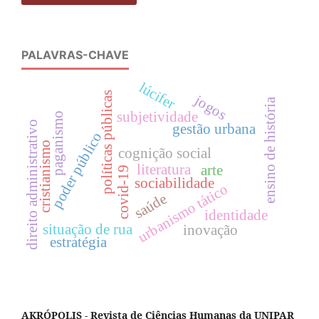
PALAVRAS-CHAVE
lúcifer
políticas públicas
jogos
ensino de história
subjetividade
paganismo
direito administrativo
gestão urbana
poder público
cristianismo
cognição social
literatura
arte
covid-19
sociabilidade
urbanismo tático
saúde
identidade
situação de rua
inovação
estratégia
AKRÓPOLIS - Revista de Ciências Humanas da UNIPAR