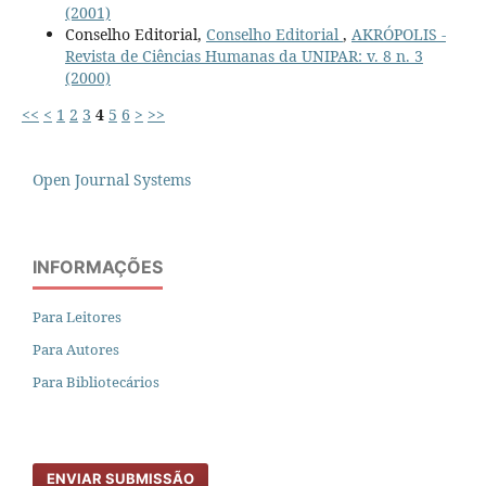
(2001)
Conselho Editorial,
Conselho Editorial
,
AKRÓPOLIS -
Revista de Ciências Humanas da UNIPAR: v. 8 n. 3
(2000)
<<
<
1
2
3
4
5
6
>
>>
Open Journal Systems
INFORMAÇÕES
Para Leitores
Para Autores
Para Bibliotecários
ENVIAR SUBMISSÃO