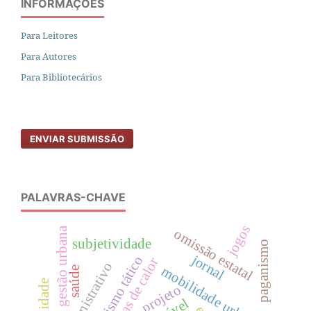
INFORMAÇÕES
Para Leitores
Para Autores
Para Bibliotecários
ENVIAR SUBMISSÃO
PALAVRAS-CHAVE
jogos
gestão urbana
omissão estatal
subjetividade
paganismo
jornal
urbanismo tático
ilhas de calor
mobilidade urbana
saúde
projeto