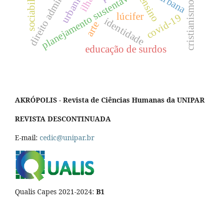
direito administrativo
sociabilidade
planejamento sustentável
ensino
cristianismo
lúcifer
covid-19
identidade
arte
educação de surdos
AKRÓPOLIS - Revista de Ciências Humanas da UNIPAR
REVISTA DESCONTINUADA
E-mail:
cedic@unipar.br
Qualis Capes 2021-2024:
B1