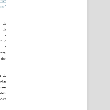
tive
ional
o de
es de
ca e
er o
e a
tará,
 dos
es de
adas
esses
ados,
nova