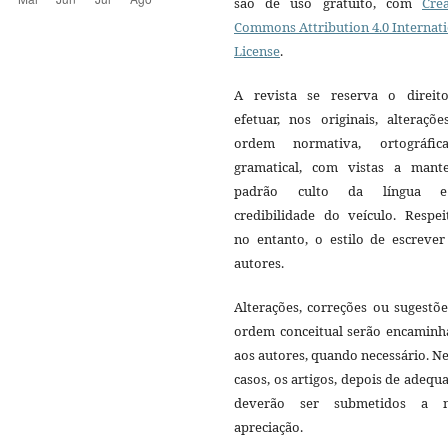
são de uso gratuito, com
Crea
Commons Attribution 4.0 Internat
License
.
A revista se reserva o direit
efetuar, nos originais, alteraçõ
ordem normativa, ortográfi
gramatical, com vistas a mant
padrão culto da língua 
credibilidade do veículo. Respei
no entanto, o estilo de escrever
autores.
Alterações, correções ou sugestõ
ordem conceitual serão encaminh
aos autores, quando necessário. N
casos, os artigos, depois de adequ
deverão ser submetidos a 
apreciação.