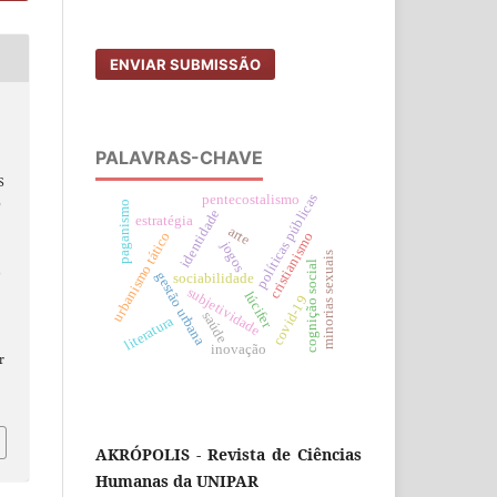
ENVIAR SUBMISSÃO
a
PALAVRAS-CHAVE
S
políticas públicas
pentecostalismo
O
paganismo
identidade
estratégia
arte
urbanismo tático
cristianismo
jogos
minorias sexuais
cognição social
L
gestão urbana
sociabilidade
subjetividade
lúcifer
covid-19
saúde
literatura
inovação
r
AKRÓPOLIS - Revista de Ciências
Humanas da UNIPAR