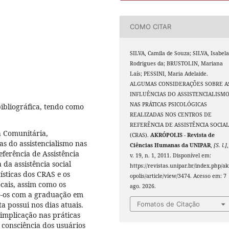
COMO CITAR
SILVA, Camila de Souza; SILVA, Isabel
Rodrigues da; BRUSTOLIN, Mariana
Laís; PESSINI, Maria Adelaide.
ALGUMAS CONSIDERAÇÕES SOBRE A
INFLUÊNCIAS DO ASSISTENCIALISM
NAS PRÁTICAS PSICOLÓGICAS
bibliográfica, tendo como
REALIZADAS NOS CENTROS DE
REFERÊNCIA DE ASSISTÊNCIA SOCIA
a Comunitária,
(CRAS).
AKRÓPOLIS - Revista de
as do assistencialismo nas
Ciências Humanas da UNIPAR
,
[S. l.]
,
eferência de Assistência
v. 19, n. 1, 2011. Disponível em:
 da assistência social
https://revistas.unipar.br/index.php/ak
rísticas dos CRAS e os
opolis/article/view/3474. Acesso em: 7
ocais, assim como os
ago. 2026.
do-os com a graduação em
sta possui nos dias atuais.
Fomatos de Citação
 implicação nas práticas
 consciência dos usuários