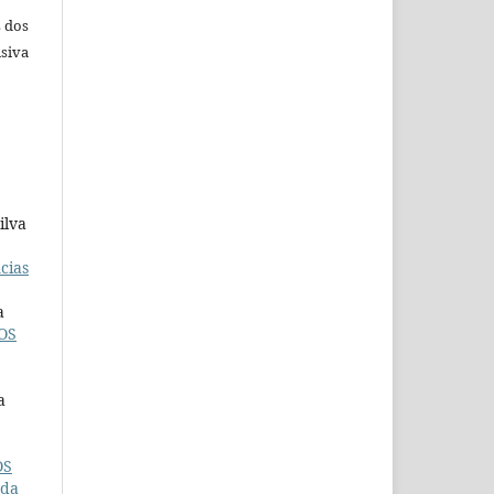
s dos
siva
ilva
cias
a
OS
a
OS
 da