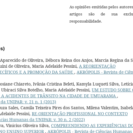
As opiniões emitidas pelos autore
artigos são de sua exclu
responsabilidade.
es)
 Aparecido de Oliveira, Débora Reina dos Anjos, Marcia Regina da S
ini de Oliveira, Maria Adelaide Pessini,
A REORIENTAÇÃO
PECÍFICOS E A PROMOÇÃO DA SAÚDE
,
AKRÓPOLIS - Revista de Ciên
osiane Chiareto, Ivânia Cristina Beleti, Kamyla Luqueti Silva, Letíci
 Ubiraci Silva Botelho, Maria Adelaide Pessini,
UM ESTUDO SOBRE 
S A ACIDENTES DE TRÂNSITO NA CIDADE DE UMUARAMA
,
da UNIPAR: v. 21 n. 1 (2013)
a Sales, Camila Teixeira Pires dos Santos, Milena Valentim, Isabel
delaide Pessini,
RE-ORIENTAÇÃO PROFISSIONAL NO CONTEXTO
cias Humanas da UNIPAR: v. 30 n. 2 (2022)
a, Vinicius Oliveira Silva,
COMPREENDENDO AS EXPERIÊNCIAS D
 NO ENSINO SUPERIOR
,
AKRÓPOLIS - Revista de Ciências Humanas