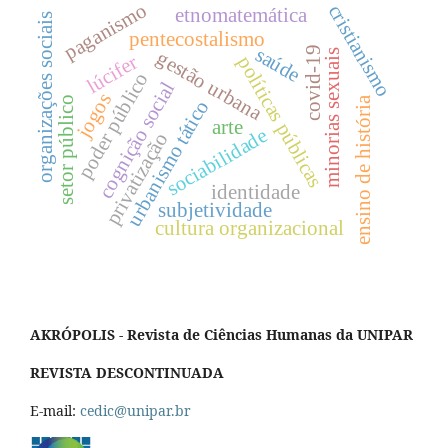
paganismo
cristianismo
etnomatemática
organizações sociais
pentecostalismo
saúde
covid-19
gestão urbana
minorias sexuais
lúcifer
políticas públicas
poder público
cognição social
jogos
setor público
ensino de história
urbanismo tático
arte
sociabilidade
privatização
identidade
subjetividade
cultura organizacional
AKRÓPOLIS - Revista de Ciências Humanas da UNIPAR
REVISTA DESCONTINUADA
E-mail:
cedic@unipar.br