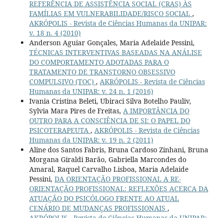
REFERÊNCIA DE ASSISTÊNCIA SOCIAL (CRAS) ÀS
FAMÍLIAS EM VULNERABILIDADE/RISCO SOCIAL
,
AKRÓPOLIS - Revista de Ciências Humanas da UNIPAR:
v. 18 n. 4 (2010)
Anderson Aguiar Gonçales, Maria Adelaide Pessini,
TÉCNICAS INTERVENTIVAS BASEADAS NA ANÁLISE
DO COMPORTAMENTO ADOTADAS PARA O
TRATAMENTO DE TRANSTORNO OBSESSIVO
COMPULSIVO (TOC)
,
AKRÓPOLIS - Revista de Ciências
Humanas da UNIPAR: v. 24 n. 1 (2016)
Ivania Cristina Beleti, Ubiraci Silva Botelho Pauliv,
Sylvia Mara Pires de Freitas,
A IMPORTÂNCIA DO
OUTRO PARA A CONSCIÊNCIA DE SI: O PAPEL DO
PSICOTERAPEUTA
,
AKRÓPOLIS - Revista de Ciências
Humanas da UNIPAR: v. 19 n. 2 (2011)
Aline dos Santos Fabris, Bruna Cardoso Zinhani, Bruna
Morgana Giraldi Barão, Gabriella Marcondes do
Amaral, Raquel Carvalho Lisboa, Maria Adelaide
Pessini,
DA ORIENTAÇÃO PROFISSIONAL A RE-
ORIENTAÇÃO PROFISSIONAL: REFLEXÕES ACERCA DA
ATUAÇÃO DO PSICÓLOGO FRENTE AO ATUAL
CENÁRIO DE MUDANÇAS PROFISSIONAIS
,
AKRÓPOLIS - Revista de Ciências Humanas da UNIPAR: