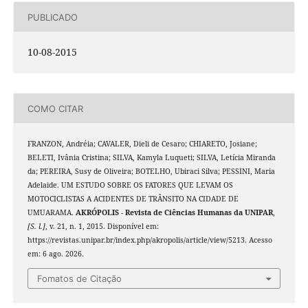
PUBLICADO
10-08-2015
COMO CITAR
FRANZON, Andréia; CAVALER, Dieli de Cesaro; CHIARETO, Josiane;
BELETI, Ivânia Cristina; SILVA, Kamyla Luqueti; SILVA, Letícia Miranda
da; PEREIRA, Susy de Oliveira; BOTELHO, Ubiraci Silva; PESSINI, Maria
Adelaide. UM ESTUDO SOBRE OS FATORES QUE LEVAM OS
MOTOCICLISTAS A ACIDENTES DE TRÂNSITO NA CIDADE DE
UMUARAMA.
AKRÓPOLIS - Revista de Ciências Humanas da UNIPAR
,
[S. l.]
, v. 21, n. 1, 2015. Disponível em:
https://revistas.unipar.br/index.php/akropolis/article/view/5213. Acesso
em: 6 ago. 2026.
Fomatos de Citação