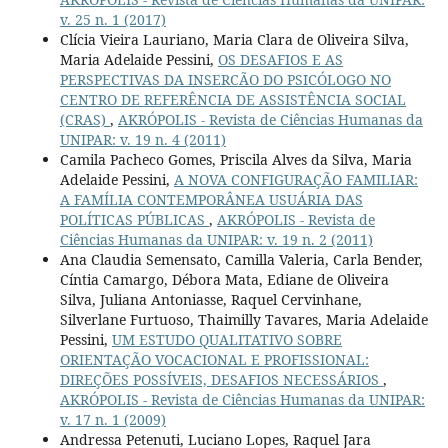
v. 25 n. 1 (2017)
Clícia Vieira Lauriano, Maria Clara de Oliveira Silva,
Maria Adelaide Pessini,
OS DESAFIOS E AS
PERSPECTIVAS DA INSERCÃO DO PSICÓLOGO NO
CENTRO DE REFERÊNCIA DE ASSISTÊNCIA SOCIAL
(CRAS)
,
AKRÓPOLIS - Revista de Ciências Humanas da
UNIPAR: v. 19 n. 4 (2011)
Camila Pacheco Gomes, Priscila Alves da Silva, Maria
Adelaide Pessini,
A NOVA CONFIGURAÇÃO FAMILIAR:
A FAMÍLIA CONTEMPORÂNEA USUÁRIA DAS
POLÍTICAS PÚBLICAS
,
AKRÓPOLIS - Revista de
Ciências Humanas da UNIPAR: v. 19 n. 2 (2011)
Ana Claudia Semensato, Camilla Valeria, Carla Bender,
Cíntia Camargo, Débora Mata, Ediane de Oliveira
Silva, Juliana Antoniasse, Raquel Cervinhane,
Silverlane Furtuoso, Thaimilly Tavares, Maria Adelaide
Pessini,
UM ESTUDO QUALITATIVO SOBRE
ORIENTAÇÃO VOCACIONAL E PROFISSIONAL:
DIREÇÕES POSSÍVEIS, DESAFIOS NECESSÁRIOS
,
AKRÓPOLIS - Revista de Ciências Humanas da UNIPAR:
v. 17 n. 1 (2009)
Andressa Petenuti, Luciano Lopes, Raquel Jara