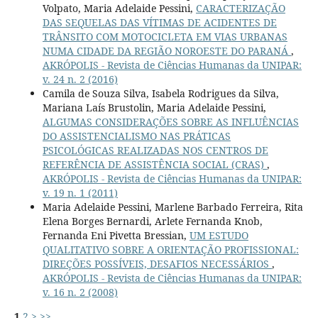
Volpato, Maria Adelaide Pessini,
CARACTERIZAÇÃO
DAS SEQUELAS DAS VÍTIMAS DE ACIDENTES DE
TRÂNSITO COM MOTOCICLETA EM VIAS URBANAS
NUMA CIDADE DA REGIÃO NOROESTE DO PARANÁ
,
AKRÓPOLIS - Revista de Ciências Humanas da UNIPAR:
v. 24 n. 2 (2016)
Camila de Souza Silva, Isabela Rodrigues da Silva,
Mariana Laís Brustolin, Maria Adelaide Pessini,
ALGUMAS CONSIDERAÇÕES SOBRE AS INFLUÊNCIAS
DO ASSISTENCIALISMO NAS PRÁTICAS
PSICOLÓGICAS REALIZADAS NOS CENTROS DE
REFERÊNCIA DE ASSISTÊNCIA SOCIAL (CRAS)
,
AKRÓPOLIS - Revista de Ciências Humanas da UNIPAR:
v. 19 n. 1 (2011)
Maria Adelaide Pessini, Marlene Barbado Ferreira, Rita
Elena Borges Bernardi, Arlete Fernanda Knob,
Fernanda Eni Pivetta Bressian,
UM ESTUDO
QUALITATIVO SOBRE A ORIENTAÇÃO PROFISSIONAL:
DIREÇÕES POSSÍVEIS, DESAFIOS NECESSÁRIOS
,
AKRÓPOLIS - Revista de Ciências Humanas da UNIPAR:
v. 16 n. 2 (2008)
1
2
>
>>