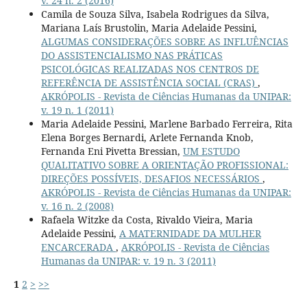
v. 24 n. 2 (2016)
Camila de Souza Silva, Isabela Rodrigues da Silva,
Mariana Laís Brustolin, Maria Adelaide Pessini,
ALGUMAS CONSIDERAÇÕES SOBRE AS INFLUÊNCIAS
DO ASSISTENCIALISMO NAS PRÁTICAS
PSICOLÓGICAS REALIZADAS NOS CENTROS DE
REFERÊNCIA DE ASSISTÊNCIA SOCIAL (CRAS)
,
AKRÓPOLIS - Revista de Ciências Humanas da UNIPAR:
v. 19 n. 1 (2011)
Maria Adelaide Pessini, Marlene Barbado Ferreira, Rita
Elena Borges Bernardi, Arlete Fernanda Knob,
Fernanda Eni Pivetta Bressian,
UM ESTUDO
QUALITATIVO SOBRE A ORIENTAÇÃO PROFISSIONAL:
DIREÇÕES POSSÍVEIS, DESAFIOS NECESSÁRIOS
,
AKRÓPOLIS - Revista de Ciências Humanas da UNIPAR:
v. 16 n. 2 (2008)
Rafaela Witzke da Costa, Rivaldo Vieira, Maria
Adelaide Pessini,
A MATERNIDADE DA MULHER
ENCARCERADA
,
AKRÓPOLIS - Revista de Ciências
Humanas da UNIPAR: v. 19 n. 3 (2011)
1
2
>
>>