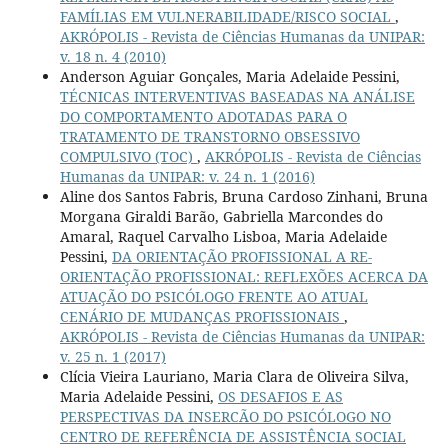
FAMÍLIAS EM VULNERABILIDADE/RISCO SOCIAL
,
AKRÓPOLIS - Revista de Ciências Humanas da UNIPAR:
v. 18 n. 4 (2010)
Anderson Aguiar Gonçales, Maria Adelaide Pessini,
TÉCNICAS INTERVENTIVAS BASEADAS NA ANÁLISE
DO COMPORTAMENTO ADOTADAS PARA O
TRATAMENTO DE TRANSTORNO OBSESSIVO
COMPULSIVO (TOC)
,
AKRÓPOLIS - Revista de Ciências
Humanas da UNIPAR: v. 24 n. 1 (2016)
Aline dos Santos Fabris, Bruna Cardoso Zinhani, Bruna
Morgana Giraldi Barão, Gabriella Marcondes do
Amaral, Raquel Carvalho Lisboa, Maria Adelaide
Pessini,
DA ORIENTAÇÃO PROFISSIONAL A RE-
ORIENTAÇÃO PROFISSIONAL: REFLEXÕES ACERCA DA
ATUAÇÃO DO PSICÓLOGO FRENTE AO ATUAL
CENÁRIO DE MUDANÇAS PROFISSIONAIS
,
AKRÓPOLIS - Revista de Ciências Humanas da UNIPAR:
v. 25 n. 1 (2017)
Clícia Vieira Lauriano, Maria Clara de Oliveira Silva,
Maria Adelaide Pessini,
OS DESAFIOS E AS
PERSPECTIVAS DA INSERCÃO DO PSICÓLOGO NO
CENTRO DE REFERÊNCIA DE ASSISTÊNCIA SOCIAL