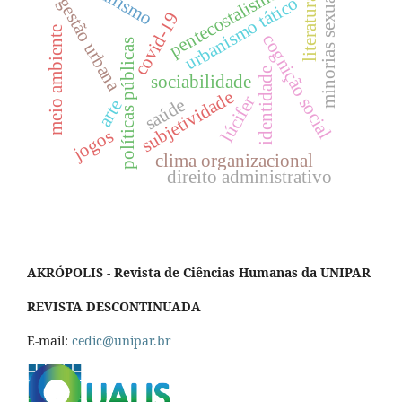
pentecostalismo
minorias sexuais
urbanismo tático
gestão urbana
literatura
covid-19
meio ambiente
cognição social
políticas públicas
identidade
sociabilidade
subjetividade
lúcifer
saúde
arte
jogos
clima organizacional
direito administrativo
AKRÓPOLIS - Revista de Ciências Humanas da UNIPAR
REVISTA DESCONTINUADA
E-mail:
cedic@unipar.br