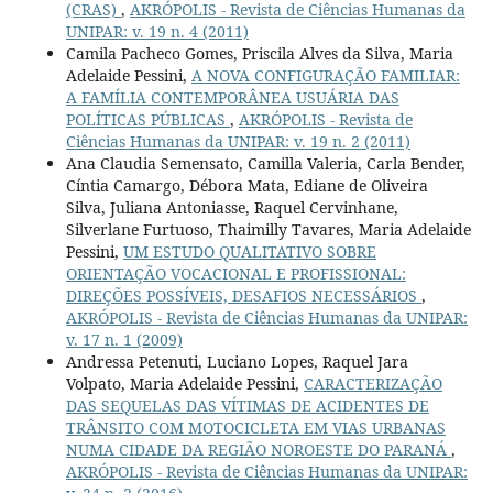
(CRAS)
,
AKRÓPOLIS - Revista de Ciências Humanas da
UNIPAR: v. 19 n. 4 (2011)
Camila Pacheco Gomes, Priscila Alves da Silva, Maria
Adelaide Pessini,
A NOVA CONFIGURAÇÃO FAMILIAR:
A FAMÍLIA CONTEMPORÂNEA USUÁRIA DAS
POLÍTICAS PÚBLICAS
,
AKRÓPOLIS - Revista de
Ciências Humanas da UNIPAR: v. 19 n. 2 (2011)
Ana Claudia Semensato, Camilla Valeria, Carla Bender,
Cíntia Camargo, Débora Mata, Ediane de Oliveira
Silva, Juliana Antoniasse, Raquel Cervinhane,
Silverlane Furtuoso, Thaimilly Tavares, Maria Adelaide
Pessini,
UM ESTUDO QUALITATIVO SOBRE
ORIENTAÇÃO VOCACIONAL E PROFISSIONAL:
DIREÇÕES POSSÍVEIS, DESAFIOS NECESSÁRIOS
,
AKRÓPOLIS - Revista de Ciências Humanas da UNIPAR:
v. 17 n. 1 (2009)
Andressa Petenuti, Luciano Lopes, Raquel Jara
Volpato, Maria Adelaide Pessini,
CARACTERIZAÇÃO
DAS SEQUELAS DAS VÍTIMAS DE ACIDENTES DE
TRÂNSITO COM MOTOCICLETA EM VIAS URBANAS
NUMA CIDADE DA REGIÃO NOROESTE DO PARANÁ
,
AKRÓPOLIS - Revista de Ciências Humanas da UNIPAR: