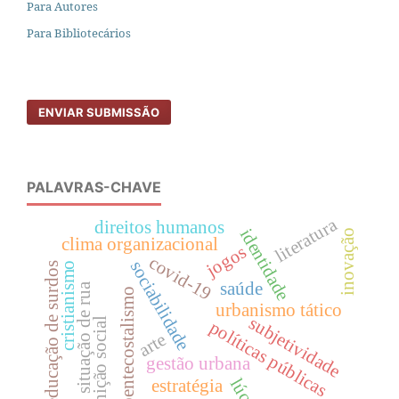
Para Autores
Para Bibliotecários
ENVIAR SUBMISSÃO
PALAVRAS-CHAVE
literatura
direitos humanos
identidade
inovação
clima organizacional
jogos
covid-19
sociabilidade
cristianismo
educação de surdos
saúde
situação de rua
pentecostalismo
urbanismo tático
subjetividade
cognição social
políticas públicas
arte
gestão urbana
estratégia