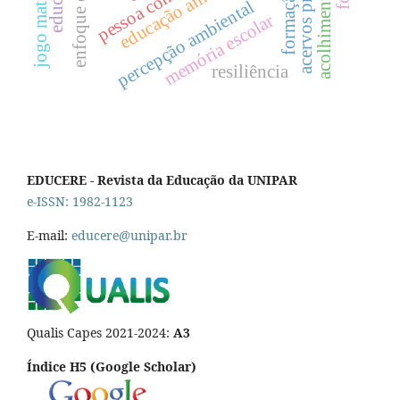
jogo matemático
acervos privados
educação ambiental
enfoque cts
percepção ambiental
memória escolar
resiliência
EDUCERE - Revista da Educação da UNIPAR
e-ISSN: 1982-1123
E-mail:
educere@unipar.br
Qualis Capes 2021-2024:
A3
Índice H5 (Google Scholar)