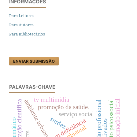
INFORMAÇÕES
Para Leitores
Para Autores
Para Bibliotecários
ENVIAR SUBMISSÃO
PALAVRAS-CHAVE
tv multimídia
ambiente urbano
formação inicial
educação científica
acolhimento psicossocial
formação profissional
promoção da saúde.
serviço social
surdez
pessoa com deficiência