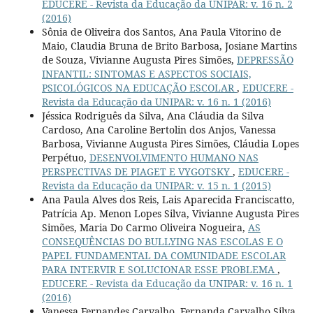
EDUCERE - Revista da Educação da UNIPAR: v. 16 n. 2
(2016)
Sônia de Oliveira dos Santos, Ana Paula Vitorino de
Maio, Claudia Bruna de Brito Barbosa, Josiane Martins
de Souza, Vivianne Augusta Pires Simões,
DEPRESSÃO
INFANTIL: SINTOMAS E ASPECTOS SOCIAIS,
PSICOLÓGICOS NA EDUCAÇÃO ESCOLAR
,
EDUCERE -
Revista da Educação da UNIPAR: v. 16 n. 1 (2016)
Jéssica Rodriguês da Silva, Ana Cláudia da Silva
Cardoso, Ana Caroline Bertolin dos Anjos, Vanessa
Barbosa, Vivianne Augusta Pires Simões, Cláudia Lopes
Perpétuo,
DESENVOLVIMENTO HUMANO NAS
PERSPECTIVAS DE PIAGET E VYGOTSKY
,
EDUCERE -
Revista da Educação da UNIPAR: v. 15 n. 1 (2015)
Ana Paula Alves dos Reis, Lais Aparecida Franciscatto,
Patrícia Ap. Menon Lopes Silva, Vivianne Augusta Pires
Simões, Maria Do Carmo Oliveira Nogueira,
AS
CONSEQUÊNCIAS DO BULLYING NAS ESCOLAS E O
PAPEL FUNDAMENTAL DA COMUNIDADE ESCOLAR
PARA INTERVIR E SOLUCIONAR ESSE PROBLEMA
,
EDUCERE - Revista da Educação da UNIPAR: v. 16 n. 1
(2016)
Vanessa Fernandes Carvalho, Fernanda Carvalho Silva,