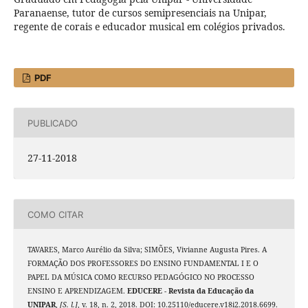
Paranaense, tutor de cursos semipresenciais na Unipar,
regente de corais e educador musical em colégios privados.
PDF
PUBLICADO
27-11-2018
COMO CITAR
TAVARES, Marco Aurélio da Silva; SIMÕES, Vivianne Augusta Pires. A
FORMAÇÃO DOS PROFESSORES DO ENSINO FUNDAMENTAL I E O
PAPEL DA MÚSICA COMO RECURSO PEDAGÓGICO NO PROCESSO
ENSINO E APRENDIZAGEM.
EDUCERE - Revista da Educação da
UNIPAR
,
[S. l.]
, v. 18, n. 2, 2018. DOI: 10.25110/educere.v18i2.2018.6699.