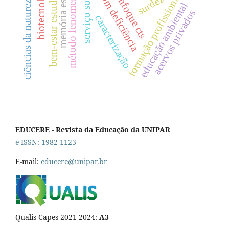
pessoa com deficiência
método fenomenológico
memória escolar
biotecnologia
bem-estar estudantil
serviço social
formação profissional
enfoque cts
surdez
ciências da natureza
educação ambiental
acervos privados
caracterização
EDUCERE - Revista da Educação da UNIPAR
e-ISSN: 1982-1123
E-mail:
educere@unipar.br
Qualis Capes 2021-2024:
A3