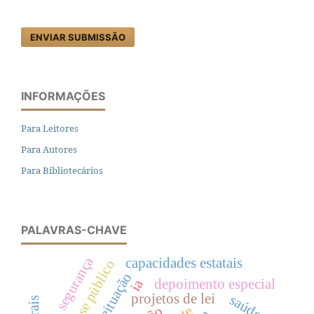
ENVIAR SUBMISSÃO
INFORMAÇÕES
Para Leitores
Para Autores
Para Bibliotecários
PALAVRAS-CHAVE
segurança
capacidades estatais
interesse público
conceituação
depoimento especial
ia
projetos de lei
saúde