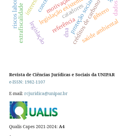
riscos laborais
legislação existente
motivação
proteção social
créditos de carbono
dados
catadores
extrafiscalidade
gênero
referência
saúde ambiental
legislação
dna
Revista de Ciências Jurídicas e Sociais da UNIPAR
e-ISSN: 1982-1107
E-mail:
rcjuridica@unipar.br
Qualis Capes 2021-2024:
A4