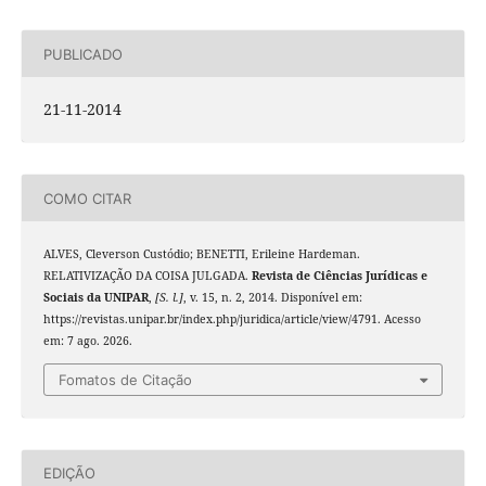
PUBLICADO
21-11-2014
COMO CITAR
ALVES, Cleverson Custódio; BENETTI, Erileine Hardeman.
RELATIVIZAÇÃO DA COISA JULGADA.
Revista de Ciências Jurídicas e
Sociais da UNIPAR
,
[S. l.]
, v. 15, n. 2, 2014. Disponível em:
https://revistas.unipar.br/index.php/juridica/article/view/4791. Acesso
em: 7 ago. 2026.
Fomatos de Citação
EDIÇÃO