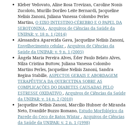
Kleber Vedovato, Aline Rosa Trevizan, Caroline Nonis
Zucoloto, Murillo Dorileo Leite Bernardi, Jacqueline
Nelisis Zanoni, Juliana Vanessa Colombo Perles
Martins,
O EIXO INTESTINO-CÉREBRO E O PAPEL DA
SEROTONINA
,
Arquivos de Ciências da Saúde da
UNIPAR: v. 18 n. 1 (2014)
Alessandra Aparecida Gava, Jacqueline Nelisis Zanoni,
Envelhecimento celular
,
Arquivos de Ciências da
Saúde da UNIPAR: v. 9 n. 1 (2005)
Ângela Maria Pereira Alves, Éder Paulo Belato Alves,
Nilza Cristina Buttow, Juliana Vanessa Colombo
Martins Perles, Jacqueline Nelisis Zanoni, Sandra
Regina Stabille,
ASPECTOS GERAIS E ABORDAGEM
TERAPÊUTICA DA QUERCETINA SOBRE AS
COMPLICAÇÕES DO DIABETES CAUSADAS PELO
ESTRESSE OXIDATIVO
,
Arquivos de Ciências da Saúde
da UNIPAR: v. 14 n. 2 (2010)
Jacqueline Nelisis Zanoni, Marcílio Hubner de Miranda
Neto, Evanilde Buzzo Romano,
Estudo Morfológico da
Parede do Ceco de Ratos Wistar
,
Arquivos de Ciências
da Saúde da UNIPAR: v. 2 n. 1 (1998)