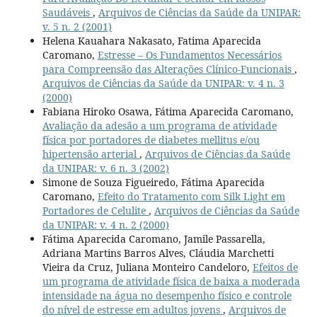
Saudáveis
,
Arquivos de Ciências da Saúde da UNIPAR:
v. 5 n. 2 (2001)
Helena Kauahara Nakasato, Fatima Aparecida
Caromano,
Estresse – Os Fundamentos Necessários
para Compreensão das Alterações Clínico-Funcionais
,
Arquivos de Ciências da Saúde da UNIPAR: v. 4 n. 3
(2000)
Fabiana Hiroko Osawa, Fátima Aparecida Caromano,
Avaliação da adesão a um programa de atividade
física por portadores de diabetes mellitus e/ou
hipertensão arterial
,
Arquivos de Ciências da Saúde
da UNIPAR: v. 6 n. 3 (2002)
Simone de Souza Figueiredo, Fátima Aparecida
Caromano,
Efeito do Tratamento com Silk Light em
Portadores de Celulite
,
Arquivos de Ciências da Saúde
da UNIPAR: v. 4 n. 2 (2000)
Fátima Aparecida Caromano, Jamile Passarella,
Adriana Martins Barros Alves, Cláudia Marchetti
Vieira da Cruz, Juliana Monteiro Candeloro,
Efeitos de
um programa de atividade física de baixa a moderada
intensidade na água no desempenho físico e controle
do nível de estresse em adultos jovens
,
Arquivos de