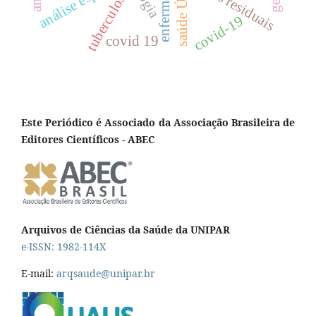
enfermagem
análise espacial
saúde Única
cistos residuais
tuberculose
covid-19
covid 19
Este Periódico é Associado da Associação Brasileira de
Editores Científicos - ABEC
Arquivos de Ciências da Saúde da UNIPAR
e-ISSN: 1982-114X
E-mail:
arqsaude@unipar.br