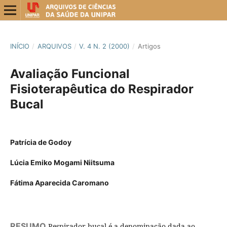
INÍCIO
/
ARQUIVOS
/
V. 4 N. 2 (2000)
/
Artigos
Avaliação Funcional
Fisioterapêutica do Respirador
Bucal
Patrícia de Godoy
Lúcia Emiko Mogami Niitsuma
Fátima Aparecida Caromano
RESUMO
Respirador bucal é a denominação dada ao