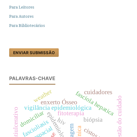
Para Leitores
Para Autores
Para Bibliotecários
ENVIAR SUBMISSÃO
PALAVRAS-CHAVE
weather
cuidadores
fasciola hepatica
gestão do cuidado
enxerto Ósseo
vigilância epidemiológica
antiulcerativo
domiciliar
fitoterapia
epidemiologia
biópsia
hiv
fascioliasis