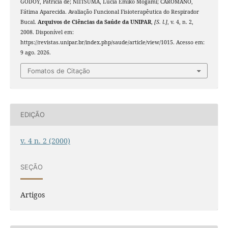
GODOY, Patrícia de; NIITSUMA, Lúcia Emiko Mogami; CAROMANO,
Fátima Aparecida. Avaliação Funcional Fisioterapêutica do Respirador
Bucal.
Arquivos de Ciências da Saúde da UNIPAR
,
[S. l.]
, v. 4, n. 2,
2008. Disponível em:
https://revistas.unipar.br/index.php/saude/article/view/1015. Acesso em:
9 ago. 2026.
Fomatos de Citação
EDIÇÃO
v. 4 n. 2 (2000)
SEÇÃO
Artigos