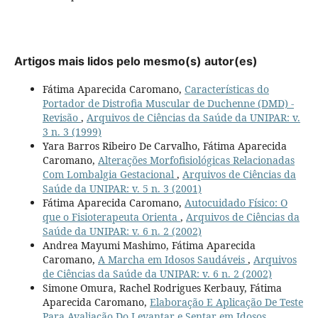
Artigos mais lidos pelo mesmo(s) autor(es)
Fátima Aparecida Caromano,
Características do
Portador de Distrofia Muscular de Duchenne (DMD) -
Revisão
,
Arquivos de Ciências da Saúde da UNIPAR: v.
3 n. 3 (1999)
Yara Barros Ribeiro De Carvalho, Fátima Aparecida
Caromano,
Alterações Morfofisiológicas Relacionadas
Com Lombalgia Gestacional
,
Arquivos de Ciências da
Saúde da UNIPAR: v. 5 n. 3 (2001)
Fátima Aparecida Caromano,
Autocuidado Físico: O
que o Fisioterapeuta Orienta
,
Arquivos de Ciências da
Saúde da UNIPAR: v. 6 n. 2 (2002)
Andrea Mayumi Mashimo, Fátima Aparecida
Caromano,
A Marcha em Idosos Saudáveis
,
Arquivos
de Ciências da Saúde da UNIPAR: v. 6 n. 2 (2002)
Simone Omura, Rachel Rodrigues Kerbauy, Fátima
Aparecida Caromano,
Elaboração E Aplicação De Teste
Para Avaliação Do Levantar e Sentar em Idosos