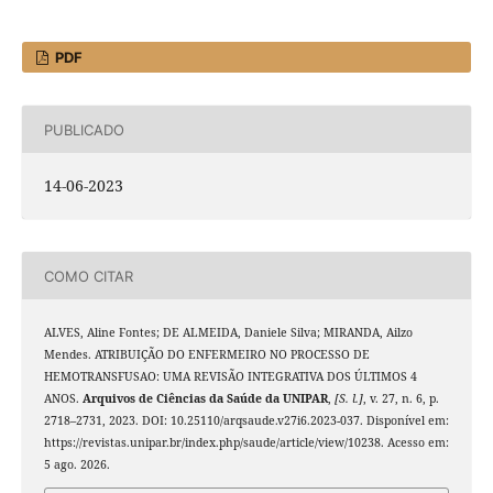
PDF
PUBLICADO
14-06-2023
COMO CITAR
ALVES, Aline Fontes; DE ALMEIDA, Daniele Silva; MIRANDA, Ailzo
Mendes. ATRIBUIÇÃO DO ENFERMEIRO NO PROCESSO DE
HEMOTRANSFUSAO: UMA REVISÃO INTEGRATIVA DOS ÚLTIMOS 4
ANOS.
Arquivos de Ciências da Saúde da UNIPAR
,
[S. l.]
, v. 27, n. 6, p.
2718–2731, 2023. DOI: 10.25110/arqsaude.v27i6.2023-037. Disponível em:
https://revistas.unipar.br/index.php/saude/article/view/10238. Acesso em:
5 ago. 2026.