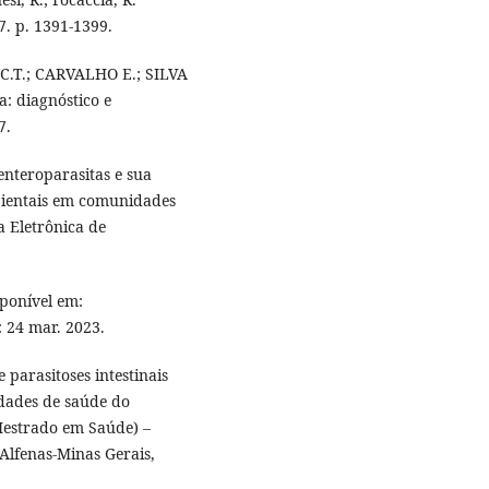
7. p. 1391-1399.
A C.T.; CARVALHO E.; SILVA
a: diagnóstico e
7.
enteroparasitas e sua
bientais em comunidades
a Eletrônica de
ponível em:
: 24 mar. 2023.
parasitoses intestinais
idades de saúde do
Mestrado em Saúde) –
 Alfenas-Minas Gerais,