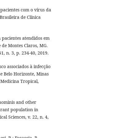
 pacientes com o vírus da
rasileira de Clínica
em pacientes atendidos em
e de Montes Claros, MG.
51, n. 3, p. 234-40, 2019.
isco associados à infecção
de Belo Horizonte, Minas
e Medicina Tropical,
 hominis and other
grant population in
l Sciences, v. 22, n. 4,
si, R.; Focaccia, R.