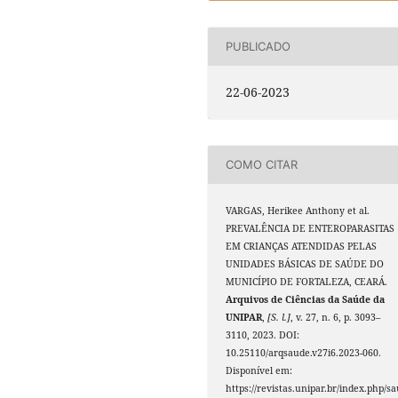
PUBLICADO
22-06-2023
COMO CITAR
VARGAS, Herikee Anthony et al.
PREVALÊNCIA DE ENTEROPARASITAS
EM CRIANÇAS ATENDIDAS PELAS
UNIDADES BÁSICAS DE SAÚDE DO
MUNICÍPIO DE FORTALEZA, CEARÁ.
Arquivos de Ciências da Saúde da
UNIPAR
,
[S. l.]
, v. 27, n. 6, p. 3093–
3110, 2023. DOI:
10.25110/arqsaude.v27i6.2023-060.
Disponível em:
https://revistas.unipar.br/index.php/s