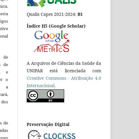
ista.
esta
Qualis Capes 2021-2024:
B1
tigos
Índice H5 (Google Scholar)
tive
ional
o de
A Arquivos de Ciências da Saúde da
es de
UNIPAR está licenciada com
ca e
Creative Commons - Atribuição 4.0
er o
Internacional.
e a
tará,
 dos
es de
Preservação Digital
adas
esses