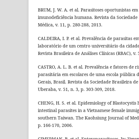
BRUM, J. W. A. et al. Parasitoses oportunistas em
imunodeficiência humana. Revista da Sociedade B
Médica, v. 11, p. 280-288, 2013.
CALDEIRA, I. P. et al. Prevalência de parasitas 
laboratório de um centro universitário da cidad
Revista Brasileira de Análises Clínicas (RBAC), v. 
CASTRO, A. L. B. et al. Prevalência e fatores de r
parasitária em escolares de uma escola pública 
Gerais, Brasil. Revista da Sociedade Brasileira d
Uberaba, v. 51, n. 3, p. 303-309, 2018.
CHENG, H. S. et al. Epidemiology of Blastocystis
intestinal parasites in a Vietnamese female immi
southern Taiwan. The Kaohsiung Journal of Medica
p. 166-170, 2006.
CIMERMAN, B. et al. Enteroparasitoses. In: Verone