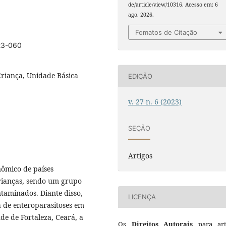
de/article/view/10316. Acesso em: 6
ago. 2026.
Fomatos de Citação
023-060
Criança, Unidade Básica
EDIÇÃO
v. 27 n. 6 (2023)
SEÇÃO
Artigos
ômico de países
rianças, sendo um grupo
taminados. Diante disso,
LICENÇA
ia de enteroparasitoses em
de de Fortaleza, Ceará, a
Os
Direitos Autorais
para art