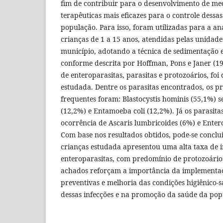
fim de contribuir para o desenvolvimento de me
terapêuticas mais eficazes para o controle dessas
população. Para isso, foram utilizadas para a aná
crianças de 1 a 15 anos, atendidas pelas unidade
município, adotando a técnica de sedimentação
conforme descrita por Hoffman, Pons e Janer (19
de enteroparasitas, parasitas e protozoários, fo
estudada. Dentre os parasitas encontrados, os p
frequentes foram: Blastocystis hominis (55,1%) s
(12,2%) e Entamoeba coli (12,2%). Já os parasita
ocorrência de Ascaris lumbricoides (6%) e Enter
Com base nos resultados obtidos, pode-se conclu
crianças estudada apresentou uma alta taxa de 
enteroparasitas, com predomínio de protozoários 
achados reforçam a importância da implementa
preventivas e melhoria das condições higiênico-s
dessas infecções e na promoção da saúde da pop