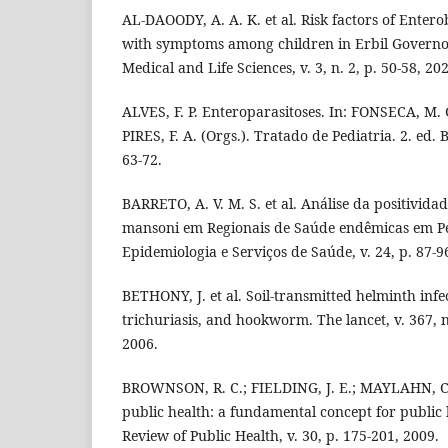
AL-DAOODY, A. A. K. et al. Risk factors of Entero
with symptoms among children in Erbil Governor
Medical and Life Sciences, v. 3, n. 2, p. 50-58, 20
ALVES, F. P. Enteroparasitoses. In: FONSECA, M. 
PIRES, F. A. (Orgs.). Tratado de Pediatria. 2. ed.
63-72.
BARRETO, A. V. M. S. et al. Análise da positivid
mansoni em Regionais de Saúde endêmicas em P
Epidemiologia e Serviços de Saúde, v. 24, p. 87-9
BETHONY, J. et al. Soil-transmitted helminth infec
trichuriasis, and hookworm. The lancet, v. 367, n
2006.
BROWNSON, R. C.; FIELDING, J. E.; MAYLAHN, C
public health: a fundamental concept for public 
Review of Public Health, v. 30, p. 175-201, 2009.