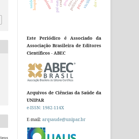
violência
cesárea
repelente
pré-natal
Este Periódico é Associado da
Associação Brasileira de Editores
Científicos - ABEC
Arquivos de Ciências da Saúde da
UNIPAR
e-ISSN: 1982-114X
E-mail:
arqsaude@unipar.br
igos