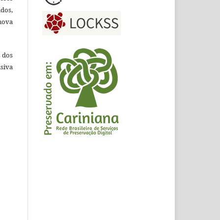
ados,
nova
s dos
siva