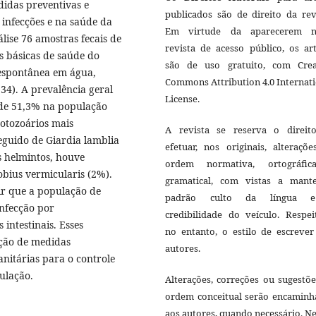
didas preventivas e
publicados são de direito da rev
 infecções e na saúde da
Em virtude da aparecerem n
lise 76 amostras fecais de
revista de acesso público, os ar
s básicas de saúde do
são de uso gratuito, com Crea
 espontânea em água,
Commons Attribution 4.0 Internat
34). A prevalência geral
License.
i de 51,3% na população
rotozoários mais
A revista se reserva o direit
eguido de Giardia lamblia
efetuar, nos originais, alteraçõ
s helmintos, houve
ordem normativa, ortográfi
obius vermicularis (2%).
gramatical, com vistas a mant
ir que a população de
padrão culto da língua 
infecção por
credibilidade do veículo. Respei
intestinais. Esses
no entanto, o estilo de escrever
ção de medidas
autores.
anitárias para o controle
ulação.
Alterações, correções ou sugestõ
ordem conceitual serão encaminh
aos autores, quando necessário. N