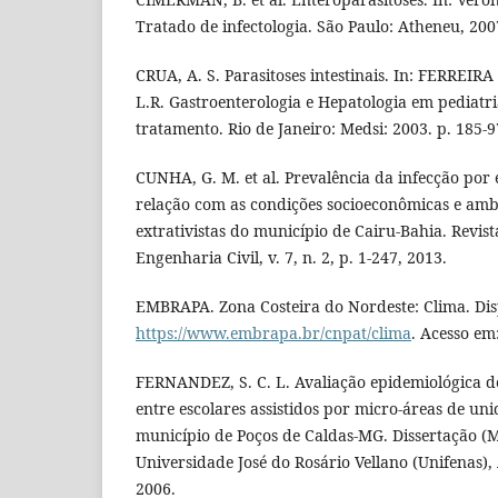
Tratado de infectologia. São Paulo: Atheneu, 200
CRUA, A. S. Parasitoses intestinais. In: FERREIR
L.R. Gastroenterologia e Hepatologia em pediatri
tratamento. Rio de Janeiro: Medsi: 2003. p. 185-9
CUNHA, G. M. et al. Prevalência da infecção por 
relação com as condições socioeconômicas e am
extrativistas do município de Cairu-Bahia. Revist
Engenharia Civil, v. 7, n. 2, p. 1-247, 2013.
EMBRAPA. Zona Costeira do Nordeste: Clima. Dis
https://www.embrapa.br/cnpat/clima
. Acesso em
FERNANDEZ, S. C. L. Avaliação epidemiológica de 
entre escolares assistidos por micro-áreas de un
município de Poços de Caldas-MG. Dissertação (
Universidade José do Rosário Vellano (Unifenas),
2006.