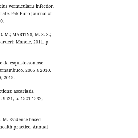
bius vermicularis infection
ate. Pak-Euro Journal of
20.
G. M.; MARTINS, M. S. S.;
 Barueri: Manole, 2011. p.
ade da esquistossomose
ernambuco, 2005 a 2010.
6, 2015.
tions: ascariasis,
. 9521, p. 1521-1532,
. M. Evidence-based
health practice. Annual