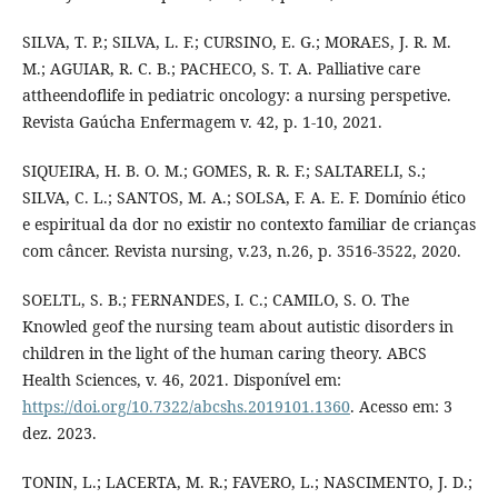
SILVA, T. P.; SILVA, L. F.; CURSINO, E. G.; MORAES, J. R. M.
M.; AGUIAR, R. C. B.; PACHECO, S. T. A. Palliative care
attheendoflife in pediatric oncology: a nursing perspetive.
Revista Gaúcha Enfermagem v. 42, p. 1-10, 2021.
SIQUEIRA, H. B. O. M.; GOMES, R. R. F.; SALTARELI, S.;
SILVA, C. L.; SANTOS, M. A.; SOLSA, F. A. E. F. Domínio ético
e espiritual da dor no existir no contexto familiar de crianças
com câncer. Revista nursing, v.23, n.26, p. 3516-3522, 2020.
SOELTL, S. B.; FERNANDES, I. C.; CAMILO, S. O. The
Knowled geof the nursing team about autistic disorders in
children in the light of the human caring theory. ABCS
Health Sciences, v. 46, 2021. Disponível em:
https://doi.org/10.7322/abcshs.2019101.1360
. Acesso em: 3
dez. 2023.
TONIN, L.; LACERTA, M. R.; FAVERO, L.; NASCIMENTO, J. D.;