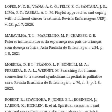
LOPES, N. C. B.; VIANA, A. C. G.; FÉLIZ, Z. C.; SANTANA, J. S.;
LIMA, P. T.; CABRAL, A. L. M. Playful approaches and coping
with childhood câncer treatment. Revista Enfermagem UERJ,
v. 28, p.1-7, 2020.
MARAVILHA, T. L.; MARCELINO, M. F.; CHAREPE, Z. B.
Fatores influenciadores da esperança nos pais de crianças
com doença crônica. Acta Paulista de Enfermagem, v.34, p.
1-8, 2021
MOREIRA, D. P. L.; FRANCO, L. F.; BONELLI, M. A.;
FERREIRA, E. A. L.; WERNET. M. Searching for human
connection to transcend symbolisms in pediatric palliative
care. Revista Brasileira de Enfermagem, v. 76, n. 3, p. 1-8,
2023.
ROBERT, R.; STAVINOHA, P.; JONES, B.L.; ROBINSON, J.;
LARSON, K.; HICKLEN, R. et al. Spiritual assessment and
spiritual care offerings as a standard ofcare in pediatric