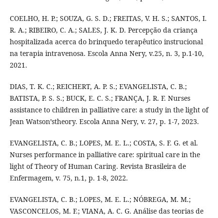
COELHO, H. P.; SOUZA, G. S. D.; FREITAS, V. H. S.; SANTOS, I.
R. A.; RIBEIRO, C. A.; SALES, J. K. D. Percepção da criança
hospitalizada acerca do brinquedo terapêutico instrucional
na terapia intravenosa. Escola Anna Nery, v.25, n. 3, p.1-10,
2021.
DIAS, T. K. C.; REICHERT, A. P. S.; EVANGELISTA, C. B.;
BATISTA, P. S. S.; BUCK, E. C. S.; FRANÇA, J. R. F. Nurses
assistance to children in palliative care: a study in the light of
Jean Watson’stheory. Escola Anna Nery, v. 27, p. 1-7, 2023.
EVANGELISTA, C. B.; LOPES, M. E. L.; COSTA, S. F. G. et al.
Nurses performance in palliative care: spiritual care in the
light of Theory of Human Caring. Revista Brasileira de
Enfermagem, v. 75, n.1, p. 1-8, 2022.
EVANGELISTA, C. B.; LOPES, M. E. L.; NÓBREGA, M. M.;
VASCONCELOS, M. F.; VIANA, A. C. G. Análise das teorias de