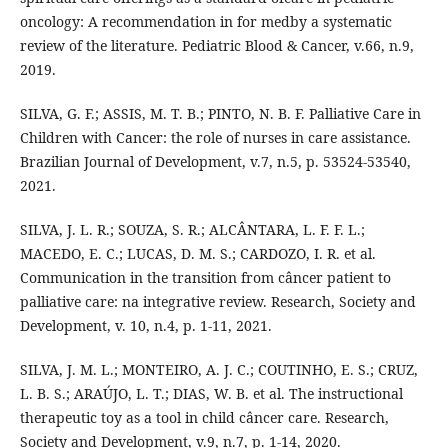
oncology: A recommendation in for medby a systematic
review of the literature. Pediatric Blood & Cancer, v.66, n.9,
2019.
SILVA, G. F.; ASSIS, M. T. B.; PINTO, N. B. F. Palliative Care in
Children with Cancer: the role of nurses in care assistance.
Brazilian Journal of Development, v.7, n.5, p. 53524-53540,
2021.
SILVA, J. L. R.; SOUZA, S. R.; ALCÂNTARA, L. F. F. L.;
MACEDO, E. C.; LUCAS, D. M. S.; CARDOZO, I. R. et al.
Communication in the transition from câncer patient to
palliative care: na integrative review. Research, Society and
Development, v. 10, n.4, p. 1-11, 2021.
SILVA, J. M. L.; MONTEIRO, A. J. C.; COUTINHO, E. S.; CRUZ,
L. B. S.; ARAÚJO, L. T.; DIAS, W. B. et al. The instructional
therapeutic toy as a tool in child câncer care. Research,
Society and Development, v.9, n.7, p. 1-14, 2020.