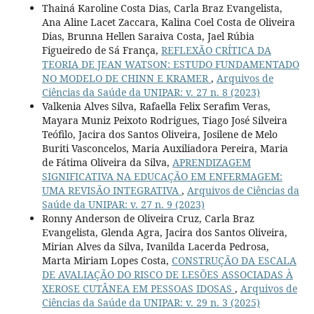
Thainá Karoline Costa Dias, Carla Braz Evangelista,
Ana Aline Lacet Zaccara, Kalina Coel Costa de Oliveira
Dias, Brunna Hellen Saraiva Costa, Jael Rúbia
Figueiredo de Sá França,
REFLEXÃO CRÍTICA DA
TEORIA DE JEAN WATSON: ESTUDO FUNDAMENTADO
NO MODELO DE CHINN E KRAMER
,
Arquivos de
Ciências da Saúde da UNIPAR: v. 27 n. 8 (2023)
Valkenia Alves Silva, Rafaella Felix Serafim Veras,
Mayara Muniz Peixoto Rodrigues, Tiago José Silveira
Teófilo, Jacira dos Santos Oliveira, Josilene de Melo
Buriti Vasconcelos, Maria Auxiliadora Pereira, Maria
de Fátima Oliveira da Silva,
APRENDIZAGEM
SIGNIFICATIVA NA EDUCAÇÃO EM ENFERMAGEM:
UMA REVISÃO INTEGRATIVA
,
Arquivos de Ciências da
Saúde da UNIPAR: v. 27 n. 9 (2023)
Ronny Anderson de Oliveira Cruz, Carla Braz
Evangelista, Glenda Agra, Jacira dos Santos Oliveira,
Mirian Alves da Silva, Ivanilda Lacerda Pedrosa,
Marta Miriam Lopes Costa,
CONSTRUÇÃO DA ESCALA
DE AVALIAÇÃO DO RISCO DE LESÕES ASSOCIADAS À
XEROSE CUTÂNEA EM PESSOAS IDOSAS
,
Arquivos de
Ciências da Saúde da UNIPAR: v. 29 n. 3 (2025)