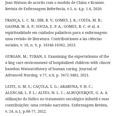
Jean Watson de acordo com o modelo de Chinn e Kramer.
Revista de Enfermagem Referência, v.5, n. 4,p. 1-6, 2020.
FRANÇA, L. C. M.; DIB, R. V.; GOMES, J. R.; COSTA, M. B.;
GASPAR, M. A. P.; SOUZA, E. P. A.; GOMES, R. C. et al. A
espiritualidade em cuidados paliativos para a enfermagem:
uma revisão de literatura. Contribuiciones a las ciências
sociales, v. 16, n. 9, p. 16346-16362, 2023.
GURGAN, M.; TURAN, S. Examining the expectationns of the
a ling care enviromment of hospitalized children with câncer
basedon Watson'stheory of human caring. Journal of
Advanced Nursing, v.77, n.8, p. 3472-3482, 2021.
LEITE, G. M. S.; CAÇULA, S. G.; ARARUNA, V. H. C.;
ALENCAR, L. P. L.; ALVES, H. L. C.; ALBUQUERQUE, G. A. A
utilização do lúdico no tratamento oncológico infantil e suas
contribuições: uma revisão narrativa. Enfermagem Revista,
v. 24, n.1, p.66-77, 2022.