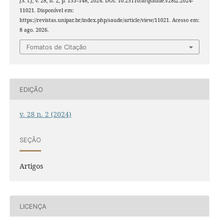
[S. l.]
, v. 28, n. 2, p. 133–148, 2024. DOI: 10.25110/arqsaude.v28i2.2024-
11021. Disponível em:
https://revistas.unipar.br/index.php/saude/article/view/11021. Acesso em:
8 ago. 2026.
Fomatos de Citação
EDIÇÃO
v. 28 n. 2 (2024)
SEÇÃO
Artigos
LICENÇA