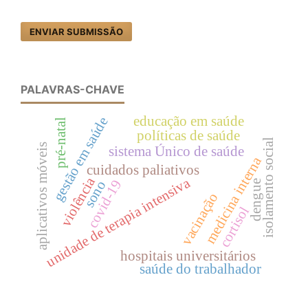
ENVIAR SUBMISSÃO
PALAVRAS-CHAVE
educação em saúde
gestão em saúde
pré-natal
políticas de saúde
isolamento social
aplicativos móveis
sistema Único de saúde
medicina interna
cuidados paliativos
violência
unidade de terapia intensiva
covid-19
sono
dengue
vacinação
cortisol
hospitais universitários
saúde do trabalhador