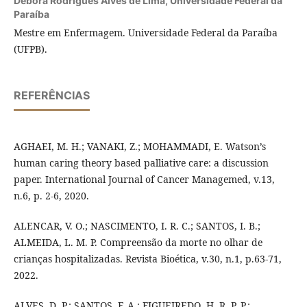
Débora Rodrigues Alves de Lima,
Universidade Federal da
Paraíba
Mestre em Enfermagem. Universidade Federal da Paraíba
(UFPB).
REFERÊNCIAS
AGHAEI, M. H.; VANAKI, Z.; MOHAMMADI, E. Watson’s
human caring theory based palliative care: a discussion
paper. International Journal of Cancer Managemed, v.13,
n.6, p. 2-6, 2020.
ALENCAR, V. O.; NASCIMENTO, I. R. C.; SANTOS, I. B.;
ALMEIDA, L. M. P. Compreensão da morte no olhar de
crianças hospitalizadas. Revista Bioética, v.30, n.1, p.63-71,
2022.
ALVES, D. P.; SANTOS, F. A.; FIGUEIREDO, H. R. P. P.;