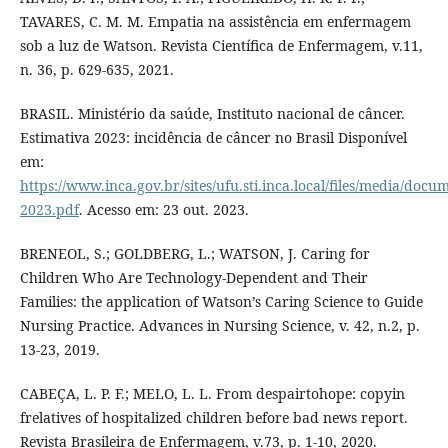
TAVARES, C. M. M. Empatia na assistência em enfermagem
sob a luz de Watson. Revista Científica de Enfermagem, v.11,
n. 36, p. 629-635, 2021.
BRASIL. Ministério da saúde, Instituto nacional de câncer.
Estimativa 2023: incidência de câncer no Brasil Disponível
em:
https://www.inca.gov.br/sites/ufu.sti.inca.local/files/media/docu
2023.pdf
. Acesso em: 23 out. 2023.
BRENEOL, S.; GOLDBERG, L.; WATSON, J. Caring for
Children Who Are Technology-Dependent and Their
Families: the application of Watson’s Caring Science to Guide
Nursing Practice. Advances in Nursing Science, v. 42, n.2, p.
13-23, 2019.
CABEÇA, L. P. F.; MELO, L. L. From despairtohope: copyin
frelatives of hospitalized children before bad news report.
Revista Brasileira de Enfermagem, v.73, p. 1-10, 2020.