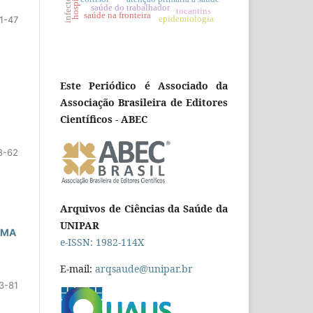
infectologia
saúde do trabalhador
tocantins
saúde na fronteira
epidemiologia
1-47
Este Periódico é Associado da
Associação Brasileira de Editores
Científicos - ABEC
8-62
Arquivos de Ciências da Saúde da
UNIPAR
EMA
e-ISSN: 1982-114X
E-mail:
arqsaude@unipar.br
3-81