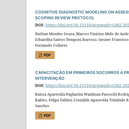
COGNITIVE DIAGNOSTIC MODELING ON ASSES
SCOPING REVIEW PROTOCOL
DOI:
https://doi.org/10.25110/arqsaude.v28i2.20
Nathan Mendes Souza, Marcos Vinicius Melo de Andra
Eduardha Santos Temponi Barroso, Gesner Francisco X
Fernando Collares
PDF
CAPACITAÇÃO EM PRIMEIROS SOCORROS A PR
INTERVENÇÃO
DOI:
https://doi.org/10.25110/arqsaude.v28i2.20
Raissa Aparecida Pagliarini Waidman Paroschi Rodrig
Rabito, Felipe Fabbri, Cremilde Aparecida Trindade R
Sanches
PDF