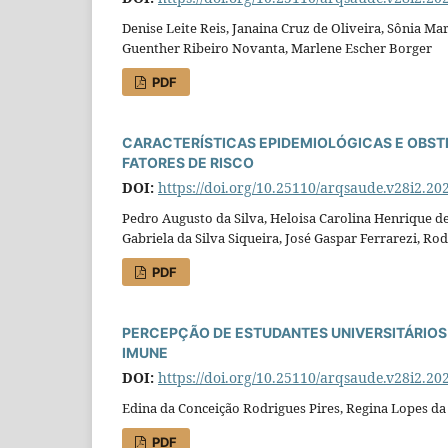
Denise Leite Reis, Janaina Cruz de Oliveira, Sônia M
Guenther Ribeiro Novanta, Marlene Escher Borger
PDF
CARACTERÍSTICAS EPIDEMIOLÓGICAS E OBS
FATORES DE RISCO
DOI:
https://doi.org/10.25110/arqsaude.v28i2.20
Pedro Augusto da Silva, Heloisa Carolina Henrique d
Gabriela da Silva Siqueira, José Gaspar Ferrarezi, Ro
PDF
PERCEPÇÃO DE ESTUDANTES UNIVERSITÁRIOS
IMUNE
DOI:
https://doi.org/10.25110/arqsaude.v28i2.20
Edina da Conceição Rodrigues Pires, Regina Lopes da 
PDF