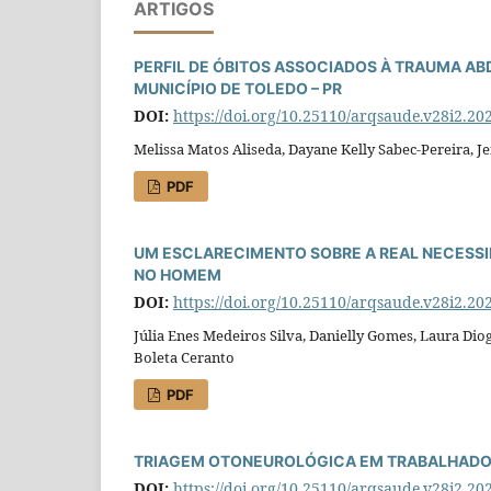
ARTIGOS
PERFIL DE ÓBITOS ASSOCIADOS À TRAUMA A
MUNICÍPIO DE TOLEDO – PR
DOI:
https://doi.org/10.25110/arqsaude.v28i2.20
Melissa Matos Aliseda, Dayane Kelly Sabec-Pereira, J
PDF
UM ESCLARECIMENTO SOBRE A REAL NECESSI
NO HOMEM
DOI:
https://doi.org/10.25110/arqsaude.v28i2.20
Júlia Enes Medeiros Silva, Danielly Gomes, Laura Dio
Boleta Ceranto
PDF
TRIAGEM OTONEUROLÓGICA EM TRABALHADO
DOI:
https://doi.org/10.25110/arqsaude.v28i2.20