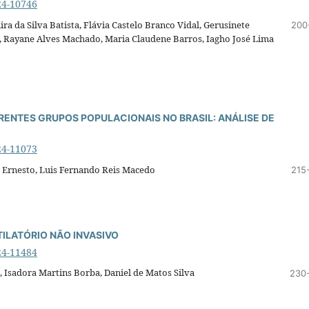
24-10746
ra da Silva Batista, Flávia Castelo Branco Vidal, Gerusinete
200
a, Rayane Alves Machado, Maria Claudene Barros, Iagho José Lima
RENTES GRUPOS POPULACIONAIS NO BRASIL: ANÁLISE DE
24-11073
 Ernesto, Luis Fernando Reis Macedo
215
TILATÓRIO NÃO INVASIVO
24-11484
 Isadora Martins Borba, Daniel de Matos Silva
230