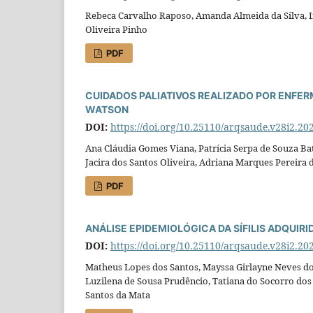
Rebeca Carvalho Raposo, Amanda Almeida da Silva, I
Oliveira Pinho
PDF
CUIDADOS PALIATIVOS REALIZADO POR ENFER
WATSON
DOI:
https://doi.org/10.25110/arqsaude.v28i2.20
Ana Cláudia Gomes Viana, Patrícia Serpa de Souza Bati
Jacira dos Santos Oliveira, Adriana Marques Pereira
PDF
ANÁLISE EPIDEMIOLÓGICA DA SÍFILIS ADQUIR
DOI:
https://doi.org/10.25110/arqsaude.v28i2.20
Matheus Lopes dos Santos, Mayssa Girlayne Neves dos
Luzilena de Sousa Prudêncio, Tatiana do Socorro dos
Santos da Mata