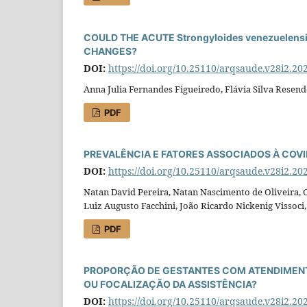
COULD THE ACUTE Strongyloides venezuele
CHANGES?
DOI:
https://doi.org/10.25110/arqsaude.v28i2.20
Anna Julia Fernandes Figueiredo, Flávia Silva Resen
PDF
PREVALÊNCIA E FATORES ASSOCIADOS À COV
DOI:
https://doi.org/10.25110/arqsaude.v28i2.20
Natan David Pereira, Natan Nascimento de Oliveira,
Luiz Augusto Facchini, João Ricardo Nickenig Vissoci,
PDF
PROPORÇÃO DE GESTANTES COM ATENDIMENT
OU FOCALIZAÇÃO DA ASSISTÊNCIA?
DOI:
https://doi.org/10.25110/arqsaude.v28i2.20