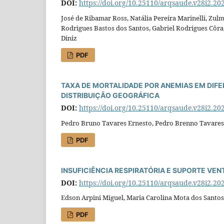
DOI:
https://doi.org/10.25110/arqsaude.v28i2.20
José de Ribamar Ross, Natália Pereira Marinelli, Zulmi
Rodrigues Bastos dos Santos, Gabriel Rodrigues Côr
Diniz
PDF
TAXA DE MORTALIDADE POR ANEMIAS EM DIFE
DISTRIBUIÇÃO GEOGRÁFICA
DOI:
https://doi.org/10.25110/arqsaude.v28i2.20
Pedro Bruno Tavares Ernesto, Pedro Brenno Tavares
PDF
INSUFICIÊNCIA RESPIRATÓRIA E SUPORTE VEN
DOI:
https://doi.org/10.25110/arqsaude.v28i2.20
Edson Arpini Miguel, Maria Carolina Mota dos Santos,
PDF