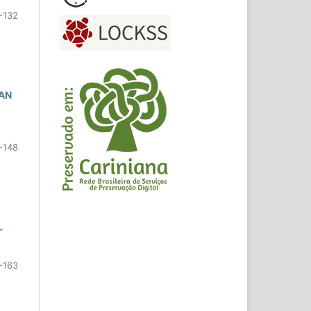
-132
EAN
-148
L
-163