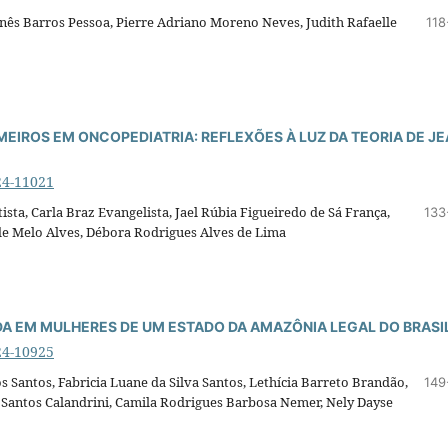
nês Barros Pessoa, Pierre Adriano Moreno Neves, Judith Rafaelle
118
MEIROS EM ONCOPEDIATRIA: REFLEXÕES À LUZ DA TEORIA DE J
24-11021
sta, Carla Braz Evangelista, Jael Rúbia Figueiredo de Sá França,
133
 de Melo Alves, Débora Rodrigues Alves de Lima
IDA EM MULHERES DE UM ESTADO DA AMAZÔNIA LEGAL DO BRASI
24-10925
 Santos, Fabricia Luane da Silva Santos, Lethícia Barreto Brandão,
149
 Santos Calandrini, Camila Rodrigues Barbosa Nemer, Nely Dayse