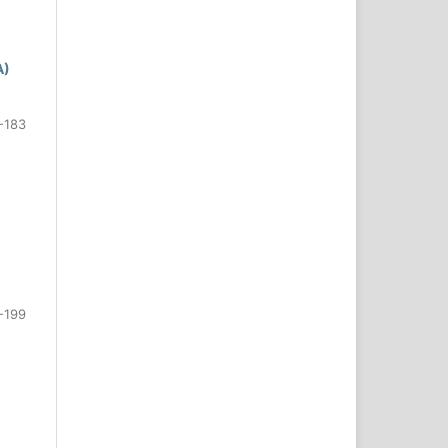
A)
-183
-199