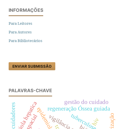
INFORMAÇÕES
Para Leitores
Para Autores
Para Bibliotecários
ENVIAR SUBMISSÃO
PALAVRAS-CHAVE
gestão do cuidado
fasciola hepatica
cuidadores
regeneração Óssea guiada
epidemiologia
tuberculose
hiv