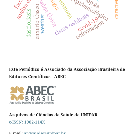
caracterização
vigilância epidemiológica
análise espacial
trematoda
biópsia
saúde Única
enxerto Ósseo
fascioliasis
cistos residuais
weather
covid-19
enfermagem
Este Periódico é Associado da Associação Brasileira de
Editores Científicos - ABEC
Arquivos de Ciências da Saúde da UNIPAR
e-ISSN: 1982-114X
E-mail:
arqsaude@unipar.br