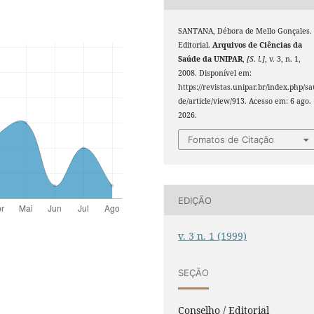
SANT'ANA, Débora de Mello Gonçales.
Editorial.
Arquivos de Ciências da
Saúde da UNIPAR
,
[S. l.]
, v. 3, n. 1,
2008. Disponível em:
https://revistas.unipar.br/index.php/s
de/article/view/913. Acesso em: 6 ago.
2026.
Fomatos de Citação
EDIÇÃO
v. 3 n. 1 (1999)
SEÇÃO
Conselho / Editorial