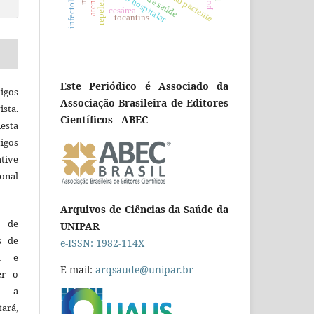
infecção hospitalar
infectologia
repelente
cesárea
tocantins
Este Periódico é Associado da
igos
Associação Brasileira de Editores
ista.
Científicos - ABEC
esta
tigos
tive
ional
Arquivos de Ciências da Saúde da
o de
UNIPAR
es de
e-ISSN: 1982-114X
ca e
E-mail:
arqsaude@unipar.br
er o
e a
tará,