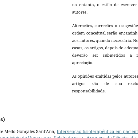
no entanto, o estilo de escrever
autores.
Alterações, correções ou sugestõ
ordem conceitual serão encaminh
aos autores, quando necessário. N
casos, os artigos, depois de adequ
deverão ser submetidos a 
apreciação.
As opiniões emitidas pelos autore
artigos são de sua exclu
responsabilidade.
es)
de Mello Gonçales Sant'Ana,
Intervenção fisioterapêutica em pacien
no município de Umuarama. Relato de caso
,
Arquivos de Ciências da