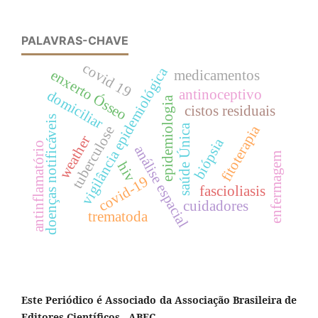
PALAVRAS-CHAVE
covid 19
vigilância epidemiológica
enxerto Ósseo
medicamentos
antinoceptivo
domiciliar
epidemiologia
cistos residuais
doenças notificáveis
fitoterapia
saúde Única
tuberculose
weather
biópsia
antinflamatório
análise espacial
enfermagem
hiv
covid-19
fascioliasis
cuidadores
trematoda
Este Periódico é Associado da Associação Brasileira de
Editores Científicos - ABEC