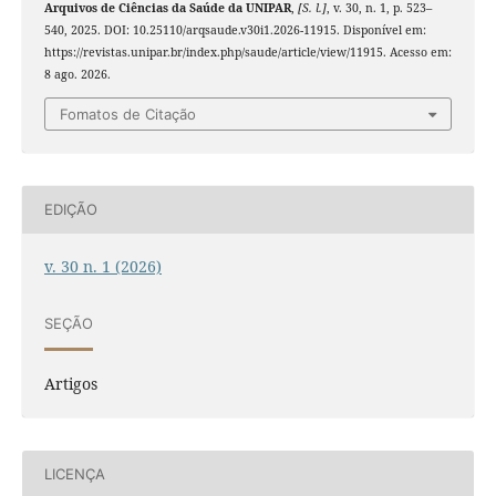
Arquivos de Ciências da Saúde da UNIPAR
,
[S. l.]
, v. 30, n. 1, p. 523–
540, 2025. DOI: 10.25110/arqsaude.v30i1.2026-11915. Disponível em:
https://revistas.unipar.br/index.php/saude/article/view/11915. Acesso em:
8 ago. 2026.
Fomatos de Citação
EDIÇÃO
v. 30 n. 1 (2026)
SEÇÃO
Artigos
LICENÇA