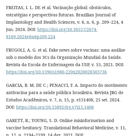
FREITAS, I. L. DE et al. Vacinação global: obstáculos,
estratégias e perspectivas futuras. Brazilian Journal of
Implantology and Health Sciences, v. 6, n. 6, p. 209–224, 4
jun. 2024. DOI:
https://doi.org/10.36557/2674-
8169.2024v6n6p209-224
FRUGOLI, A. G. et al. Fake news sobre vacinas: uma análise
sob o modelo dos 3Cs da Organização Mundial da Saúde.
Revista da Escola de Enfermagem da USP, v. 55, 2021. DOI:
https://doi.org/10.1590/s1980-220x2020028303736
GARCIA, B. M. DE C.; PENACCI, F. A. Impacto do movimento
antivacina para a saúde pública brasileira. Revista JRG de
Estudos Acadêmicos, v. 7, n. 15, p. e151408, 25 set. 2024.
DOI:
https://doi.org/10.55892/jrg.v7i15.1408
GARETT, R.; YOUNG, S. D. Online misinformation and
vaccine hesitancy. Translational Behavioral Medicine, v. 11,
n. 12, p. 2194–2199, 14 dez. 2021. DOI: