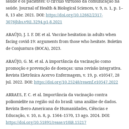
saúde e os pacientes: O círculo virtuoso da comunicação na
saúde. Journal of Health & Biological Sciences, v. 9, n. 1, p. 1–
8, 13 abr. 2021. DOI:
https://doi.org/10.12662/2317-
3076jhbs.v9i1.3294.p1-8.2021
ARAÚJO, J. I. F. DE et al. Vaccine hesitation in adults when
facing covid-19: arguments from those who hesitate. Boletim
de Conjuntura (BOCA), 2023.
ARAÚJO, G. M. et al. A importância da vacinação como
promoção e prevenção de doenças: uma revisão integrativa.
Revista Eletrônica Acervo Enfermagem, v. 19, p. e10547, 28
jul. 2022. DOI:
https://doi.org/10.25248/reaenf.e10547.2022
ARRAES, F. C. et al. Importância da vacinação contra
poliomielite na região sul do brasil: uma análise de dados.
Revista Ibero-Americana de Humanidades, Ciências e
Educação, v. 10, n. 8, p. 1564–1570, 13 ago. 2024. DOI:
https://doi.org/10.51891/rease.v10i8.15217