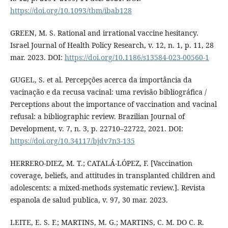
https://doi.org/10.1093/tbm/ibab128
GREEN, M. S. Rational and irrational vaccine hesitancy.
Israel Journal of Health Policy Research, v. 12, n. 1, p. 11, 28
mar. 2023. DOI:
https://doi.org/10.1186/s13584-023-00560-1
GUGEL, S. et al. Percepções acerca da importância da
vacinação e da recusa vacinal: uma revisão bibliográfica /
Perceptions about the importance of vaccination and vacinal
refusal: a bibliographic review. Brazilian Journal of
Development, v. 7, n. 3, p. 22710–22722, 2021. DOI:
https://doi.org/10.34117/bjdv7n3-135
HERRERO-DIEZ, M. T.; CATALÁ-LÓPEZ, F. [Vaccination
coverage, beliefs, and attitudes in transplanted children and
adolescents: a mixed-methods systematic review.]. Revista
espanola de salud publica, v. 97, 30 mar. 2023.
LEITE, E. S. F.; MARTINS, M. G.; MARTINS, C. M. DO C. R.