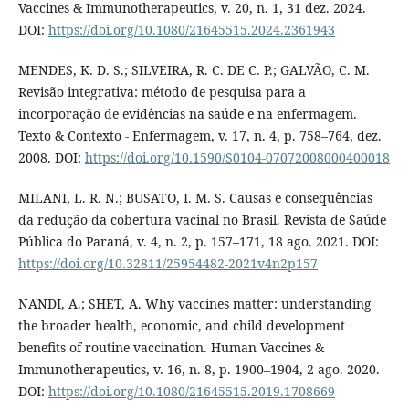
Vaccines & Immunotherapeutics, v. 20, n. 1, 31 dez. 2024.
DOI:
https://doi.org/10.1080/21645515.2024.2361943
MENDES, K. D. S.; SILVEIRA, R. C. DE C. P.; GALVÃO, C. M.
Revisão integrativa: método de pesquisa para a
incorporação de evidências na saúde e na enfermagem.
Texto & Contexto - Enfermagem, v. 17, n. 4, p. 758–764, dez.
2008. DOI:
https://doi.org/10.1590/S0104-07072008000400018
MILANI, L. R. N.; BUSATO, I. M. S. Causas e consequências
da redução da cobertura vacinal no Brasil. Revista de Saúde
Pública do Paraná, v. 4, n. 2, p. 157–171, 18 ago. 2021. DOI:
https://doi.org/10.32811/25954482-2021v4n2p157
NANDI, A.; SHET, A. Why vaccines matter: understanding
the broader health, economic, and child development
benefits of routine vaccination. Human Vaccines &
Immunotherapeutics, v. 16, n. 8, p. 1900–1904, 2 ago. 2020.
DOI:
https://doi.org/10.1080/21645515.2019.1708669