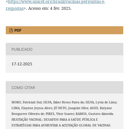
<
https://www.unicef.org/brazil/vacinas-perguntas-e-
respostas
>. Acesso em: 4 fev. 2025.
PDF
PUBLICADO
17-12-2025
COMO CITAR
MORO, Patriciah Dal; SILVA, Ikker Breno Paiva da; SILVA, Lyvia de Lima;
LIMA, Elaynne Jeyssa Alves; JÓ NETO, Joaquim Silva; ASSIS, Katyane
Benquerer Oliveira de; PIRES, Vitor Soares; RAMOS, Gustavo Almeida.
HESITAÇÃO VACINAL: DESAFIOS PARA A SAÚDE PÚBLICA E
ESTRATÉGIAS PARA AUMENTAR A ACEITAÇÃO GLOBAL DE VACINAS.