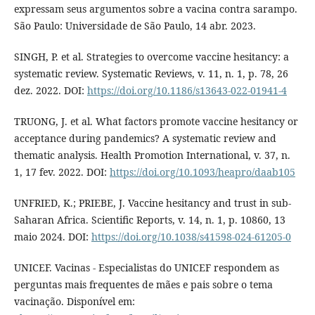
expressam seus argumentos sobre a vacina contra sarampo.
São Paulo: Universidade de São Paulo, 14 abr. 2023.
SINGH, P. et al. Strategies to overcome vaccine hesitancy: a
systematic review. Systematic Reviews, v. 11, n. 1, p. 78, 26
dez. 2022. DOI:
https://doi.org/10.1186/s13643-022-01941-4
TRUONG, J. et al. What factors promote vaccine hesitancy or
acceptance during pandemics? A systematic review and
thematic analysis. Health Promotion International, v. 37, n.
1, 17 fev. 2022. DOI:
https://doi.org/10.1093/heapro/daab105
UNFRIED, K.; PRIEBE, J. Vaccine hesitancy and trust in sub-
Saharan Africa. Scientific Reports, v. 14, n. 1, p. 10860, 13
maio 2024. DOI:
https://doi.org/10.1038/s41598-024-61205-0
UNICEF. Vacinas - Especialistas do UNICEF respondem as
perguntas mais frequentes de mães e pais sobre o tema
vacinação. Disponível em: