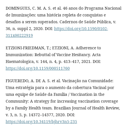
DOMINGUES, C. M. A. S. et al. 46 anos do Programa Nacional
de Imunizações: uma história repleta de conquistas e
desafios a serem superados. Cadernos de Saúde Pública, v.
36, n. suppl 2, 2020. DOI:
https://doi.org/10.1590/0102-
311x00222919
ETZIONI-FRIEDMAN, T.; ETZIONI, A. Adherence to
Immunization: Rebuttal of Vaccine Hesitancy. Acta
Haematologica, v. 144, n. 4, p. 413–417, 2021. DOI:
https://doi.org/10.1159/000511760
FIGUEREDO, A. DE A. S. et al. Vacinação na Comunidade:
Uma estratégia para o aumento da cobertura Vacinal por
uma equipe de Saúde da Família / Vaccination in the
Community: A strategy for increasing vaccination coverage
by a Family Health team. Brazilian Journal of Health Review,
v. 3, n. 5, p. 14372–14377, 2020. DOI:
https://doi.org/10.34119/bjhrv3n5-235