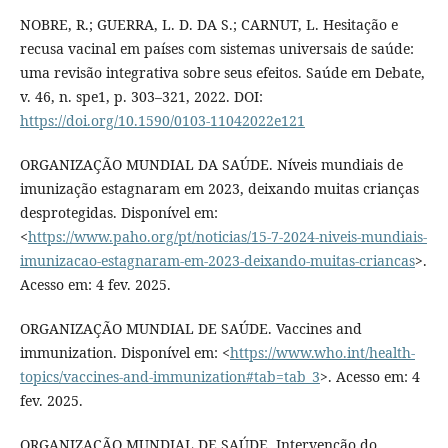
NOBRE, R.; GUERRA, L. D. DA S.; CARNUT, L. Hesitação e
recusa vacinal em países com sistemas universais de saúde:
uma revisão integrativa sobre seus efeitos. Saúde em Debate,
v. 46, n. spe1, p. 303–321, 2022. DOI:
https://doi.org/10.1590/0103-11042022e121
ORGANIZAÇÃO MUNDIAL DA SAÚDE. Níveis mundiais de
imunização estagnaram em 2023, deixando muitas crianças
desprotegidas. Disponível em:
<
https://www.paho.org/pt/noticias/15-7-2024-niveis-mundiais-
imunizacao-estagnaram-em-2023-deixando-muitas-criancas
>.
Acesso em: 4 fev. 2025.
ORGANIZAÇÃO MUNDIAL DE SAÚDE. Vaccines and
immunization. Disponível em: <
https://www.who.int/health-
topics/vaccines-and-immunization#tab=tab_3
>. Acesso em: 4
fev. 2025.
ORGANIZAÇÃO MUNDIAL DE SAÚDE. Intervenção do