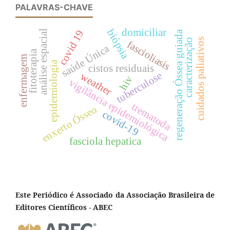
PALAVRAS-CHAVE
domiciliar
biópsia
covid 19
análise espacial
regeneração Óssea guiada
cuidados paliativos
caracterização
fascioliasis
saúde Única
fitoterapia
enfermagem
epidemiologia
cistos residuais
tuberculose
weather
hiv
vigilância epidemiológica
trematoda
enxerto Ósseo
covid-19
fasciola hepatica
Este Periódico é Associado da Associação Brasileira de
Editores Científicos - ABEC