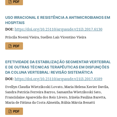
PDF
USO IRRACIONAL E RESISTÊNCIA A ANTIMICROBIANOS EM
HOSPITAIS
DOI:
https://doi.org/10.25110/arqsaude.v21i3.2017.6130
Priscila Noemi Vieira, Suellen Laís Vicentino Vieira
PDF
EFETIVIDADE DA ESTABILIZAÇÃO SEGMENTAR VERTEBRAL
E DE OUTRAS TÉCNICAS TERAPÊUTICAS EM DISFUNÇÕES
DA COLUNA VERTEBRAL: REVISÃO SISTEMÁTICA
DOI:
https://doi.org/10.25110/arqsaude.v21i3.2017.6589
Evellyn Claudia Wietzikoski Lovato, Maria Helena Xavier Davila,
Sandra Patrícia Ferreira Barros, Samantha Wietzikoski Sato,
Francislaine Aparecida dos Reis Lívero, Irinéia Paulina Baretta,
Maria de Fátima da Costa Almeida, Rúbia Márcia Benatti
PDF