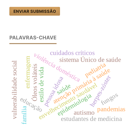
ENVIAR SUBMISSÃO
PALAVRAS-CHAVE
cuidados críticos
violência doméstica
enfermagem
sistema Único de saúde
vulnerabilidade social
pediatria
Óleos voláteis
estilo de vida
atenção primária à saúde
herpes-zóster
pessoa idosa
envelhecimento saudável
saúde
fungos
epidemiologia
educação
pandemias
família
autismo
estudantes de medicina