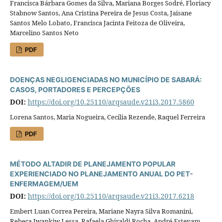
Francisca Bárbara Gomes da Silva, Mariana Borges Sodré, Floriacy
Stabnow Santos, Ana Cristina Pereira de Jesus Costa, Jaisane
Santos Melo Lobato, Francisca Jacinta Feitoza de Oliveira,
Marcelino Santos Neto
PDF
DOENÇAS NEGLIGENCIADAS NO MUNICÍPIO DE SABARÁ:
CASOS, PORTADORES E PERCEPÇÕES
DOI:
https://doi.org/10.25110/arqsaude.v21i3.2017.5860
Lorena Santos, Maria Nogueira, Cecília Rezende, Raquel Ferreira
PDF
MÉTODO ALTADIR DE PLANEJAMENTO POPULAR
EXPERIENCIADO NO PLANEJAMENTO ANUAL DO PET-
ENFERMAGEM/UEM
DOI:
https://doi.org/10.25110/arqsaude.v21i3.2017.6218
Embert Luan Correa Pereira, Mariane Nayra Silva Romanini,
Rebeca Iwankiw Lessa, Rafaela Ghiraldi Rocha, André Estevam