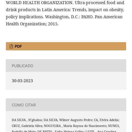
WORLD HEALTH ORGANIZATION. Ultra-processed food and
drink products in Latin America: Trends, impact on obesity,
policy implications. Washington, D.C.: PAHO. Pan American
Health Organization; 2015.
PDF
PUBLICADO
30-03-2023
COMO CITAR
DA SILVA , N’ghalna; DA SILVA, Wilner Augusto Pedro; CA, Elvira Adelia;
CRUZ, Gabriela Silva; NOGUEIRA , Maria Rayssa do Nascimento; NUNES,
Rodolfo de Melo; DE BRITO , Erika Helena Salles; LEITE , Ana Caroline