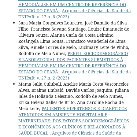
HEMODIÁLISE EM UM CENTRO DE REFERÊNCIA DO
ESTADO DO CEARÁ
,
Arquivos de Ciências da Saúde da
UNIPAR: v. 27 n. 6 (2023)
Sara Maria Gonçalves Loureiro, José Damião da Silva
Filho, Francisca Savana Santiago, Louize Emanuele de
Oliveira Souza, Alanna Carla da Costa Belmino,
Rosângela Lima Sousa, Francisco Wanderlei de Lima
Silva, Anielle Torres de Melo, Lucimary Leite de Pinho,
Rodolfo de Melo Nunes,
PERFIL SOCIODEMOGRÁFICO
E LABORATORIAL DOS PACIENTES SUBMETIDOS À
HEMODIÁLISE EM UM CENTRO DE REFERÊNCIA DO
ESTADO DO CEARÁ
,
Arquivos de Ciências da Saúde da
UNIPAR: v. 27 n. 2 (2023)
Mama Saliu Culubali, Anelise Maria Costa Vasconcelos
Alves, Braima Embaló, Davide Carlos Joaquim, Juliana
Jales de Hollanda Celestino, Rodolfo de Melo Nunes,
Erika Helena Salles de Brito, Ana Caroline Rocha de
Melo Leite,
PACIENTES HIPERTENSOS E DIABÉTICOS
ATENDIDOS EM AMBIENTE HOSPITALAR E
MATERNIDADE: DOS FATORES SOCIODEMOGRÁFICOS
E ECONÔMICOS AOS CLÍNICOS E RELACIONADOS À
SAÚDE BUCAL
,
Arquivos de Ciências da Saúde da