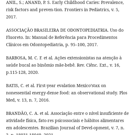
ANIL, S.; ANAND, P. S. Early Childhood Caries: Prevalence,
risk factors and preven-tion. Frontiers in Pediatrics, v. 5,
2017.
ASSOCIAÇÃO BRASILEIRA DE ODONTOPEDIATRIA. Uso do
Fluoreto. In: Manual de Referência para Procedimentos
Clínicos em Odontopediatria, p. 95–100, 2017.
BARBOSA, M. C. F. et al. Ações extensionistas na atenção à
saúde bucal ao binômio mãe-bebê. Rev. Ciênc. Ext., v. 16,
p.115-128, 2020.
BATIS, C. et al. First-year evalation Mexico’stax on
nonessential energy-dense food: an observational study. Plos
Med, v. 13, n. 7, 2016.
BRANDÃO, C. A. et al. Associação entre o nível insuficiente de
atividade física, fato-res psicossociais e hábitos alimentares
em adolescentes. Brazilian Journal of Devel-opment, v. 7, n.
2, p. 18031-18049, 2021.