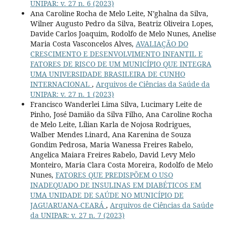
UNIPAR: v. 27 n. 6 (2023)
Ana Caroline Rocha de Melo Leite, N’ghalna da Silva,
Wilner Augusto Pedro da Silva, Beatriz Oliveira Lopes,
Davide Carlos Joaquim, Rodolfo de Melo Nunes, Anelise
Maria Costa Vasconcelos Alves,
AVALIAÇÃO DO
CRESCIMENTO E DESENVOLVIMENTO INFANTIL E
FATORES DE RISCO DE UM MUNICÍPIO QUE INTEGRA
UMA UNIVERSIDADE BRASILEIRA DE CUNHO
INTERNACIONAL
,
Arquivos de Ciências da Saúde da
UNIPAR: v. 27 n. 1 (2023)
Francisco Wanderlei Lima Silva, Lucimary Leite de
Pinho, José Damião da Silva Filho, Ana Caroline Rocha
de Melo Leite, Lílian Karla de Nojosa Rodrigues,
Walber Mendes Linard, Ana Karenina de Souza
Gondim Pedrosa, Maria Wanessa Freires Rabelo,
Angelica Maiara Freires Rabelo, David Levy Melo
Monteiro, Maria Clara Costa Moreira, Rodolfo de Melo
Nunes,
FATORES QUE PREDISPÕEM O USO
INADEQUADO DE INSULINAS EM DIABÉTICOS EM
UMA UNIDADE DE SAÚDE NO MUNICÍPIO DE
JAGUARUANA-CEARÁ
,
Arquivos de Ciências da Saúde
da UNIPAR: v. 27 n. 7 (2023)