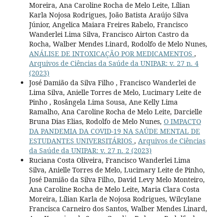
Moreira, Ana Caroline Rocha de Melo Leite, Lílian
Karla Nojosa Rodrigues, João Batista Araújo Silva
Júnior, Angelica Maiara Freires Rabelo, Francisco
Wanderlei Lima Silva, Francisco Airton Castro da
Rocha, Walber Mendes Linard, Rodolfo de Melo Nunes,
ANÁLISE DE INTOXICAÇÃO POR MEDICAMENTOS
,
Arquivos de Ciências da Saúde da UNIPAR: v. 27 n. 4
(2023)
José Damião da Silva Filho , Francisco Wanderlei de
Lima Silva, Anielle Torres de Melo, Lucimary Leite de
Pinho , Rosângela Lima Sousa, Ane Kelly Lima
Ramalho, Ana Caroline Rocha de Melo Leite, Darcielle
Bruna Dias Elias, Rodolfo de Melo Nunes,
O IMPACTO
DA PANDEMIA DA COVID-19 NA SAÚDE MENTAL DE
ESTUDANTES UNIVERSITÁRIOS
,
Arquivos de Ciências
da Saúde da UNIPAR: v. 27 n. 2 (2023)
Ruciana Costa Oliveira, Francisco Wanderlei Lima
Silva, Anielle Torres de Melo, Lucimary Leite de Pinho,
José Damião da Silva Filho, David Levy Melo Monteiro,
Ana Caroline Rocha de Melo Leite, Maria Clara Costa
Moreira, Lílian Karla de Nojosa Rodrigues, Wilcylane
Francisca Carneiro dos Santos, Walber Mendes Linard,