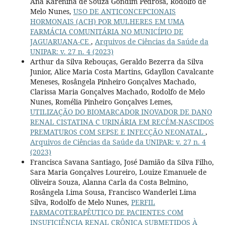
Ana Karenina de Souza Gondim Pedrosa, Rodolfo de
Melo Nunes,
USO DE ANTICONCEPCIONAIS
HORMONAIS (ACH) POR MULHERES EM UMA
FARMÁCIA COMUNITÁRIA NO MUNICÍPIO DE
JAGUARUANA-CE
,
Arquivos de Ciências da Saúde da
UNIPAR: v. 27 n. 4 (2023)
Arthur da Silva Rebouças, Geraldo Bezerra da Silva
Junior, Alice Maria Costa Martins, Gdayllon Cavalcante
Meneses, Rosângela Pinheiro Gonçalves Machado,
Clarissa Maria Gonçalves Machado, Rodolfo de Melo
Nunes, Romélia Pinheiro Gonçalves Lemes,
UTILIZAÇÃO DO BIOMARCADOR INOVADOR DE DANO
RENAL CISTATINA C URINÁRIA EM RECÉM-NASCIDOS
PREMATUROS COM SEPSE E INFECÇÃO NEONATAL
,
Arquivos de Ciências da Saúde da UNIPAR: v. 27 n. 4
(2023)
Francisca Savana Santiago, José Damião da Silva Filho,
Sara Maria Gonçalves Loureiro, Louize Emanuele de
Oliveira Souza, Alanna Carla da Costa Belmino,
Rosângela Lima Sousa, Francisco Wanderlei Lima
Silva, Rodolfo de Melo Nunes,
PERFIL
FARMACOTERAPÊUTICO DE PACIENTES COM
INSUFICIÊNCIA RENAL CRÔNICA SUBMETIDOS À