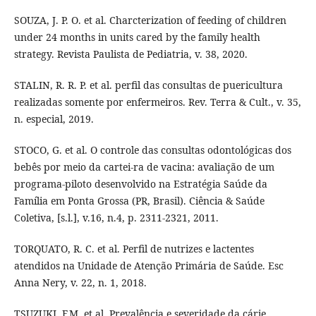
SOUZA, J. P. O. et al. Charcterization of feeding of children
under 24 months in units cared by the family health
strategy. Revista Paulista de Pediatria, v. 38, 2020.
STALIN, R. R. P. et al. perfil das consultas de puericultura
realizadas somente por enfermeiros. Rev. Terra & Cult., v. 35,
n. especial, 2019.
STOCO, G. et al. O controle das consultas odontológicas dos
bebês por meio da cartei-ra de vacina: avaliação de um
programa-piloto desenvolvido na Estratégia Saúde da
Família em Ponta Grossa (PR, Brasil). Ciência & Saúde
Coletiva, [s.l.], v.16, n.4, p. 2311-2321, 2011.
TORQUATO, R. C. et al. Perfil de nutrizes e lactentes
atendidos na Unidade de Atenção Primária de Saúde. Esc
Anna Nery, v. 22, n. 1, 2018.
TSUZUKI, F.M. et al. Prevalência e severidade da cárie