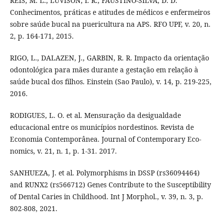
REIS, M. L., LUVISON, I. R., FAUSTINO-SILVA, D. D.
Conhecimentos, práticas e atitudes de médicos e enfermeiros
sobre saúde bucal na puericultura na APS. RFO UPF, v. 20, n.
2, p. 164-171, 2015.
RIGO, L., DALAZEN, J., GARBIN, R. R. Impacto da orientação
odontológica para mães durante a gestação em relação à
saúde bucal dos filhos. Einstein (Sao Paulo), v. 14, p. 219-225,
2016.
RODIGUES, L. O. et al. Mensuração da desigualdade
educacional entre os municípios nordestinos. Revista de
Economia Contemporânea. Journal of Contemporary Eco-
nomics, v. 21, n. 1, p. 1-31. 2017.
SANHUEZA, J. et al. Polymorphisms in DSSP (rs36094464)
and RUNX2 (rs566712) Genes Contribute to the Susceptibility
of Dental Caries in Childhood. Int J Morphol., v. 39, n. 3, p.
802-808, 2021.