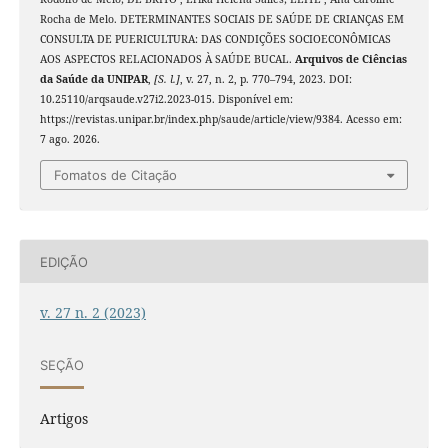
Rocha de Melo. DETERMINANTES SOCIAIS DE SAÚDE DE CRIANÇAS EM
CONSULTA DE PUERICULTURA: DAS CONDIÇÕES SOCIOECONÔMICAS
AOS ASPECTOS RELACIONADOS À SAÚDE BUCAL.
Arquivos de Ciências
da Saúde da UNIPAR
,
[S. l.]
, v. 27, n. 2, p. 770–794, 2023. DOI:
10.25110/arqsaude.v27i2.2023-015. Disponível em:
https://revistas.unipar.br/index.php/saude/article/view/9384. Acesso em:
7 ago. 2026.
Fomatos de Citação
EDIÇÃO
v. 27 n. 2 (2023)
SEÇÃO
Artigos