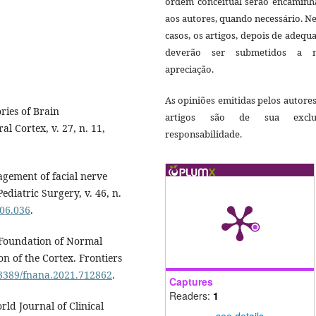
ordem conceitual serão encaminh
aos autores, quando necessário. N
casos, os artigos, depois de adequ
deverão ser submetidos a 
apreciação.
As opiniões emitidas pelos autore
ries of Brain
artigos são de sua exclu
 Cortex, v. 27, n. 11,
responsabilidade.
agement of facial nerve
ediatric Surgery, v. 46, n.
.06.036
.
 Foundation of Normal
 of the Cortex. Frontiers
0.3389/fnana.2021.712862
.
Captures
Readers:
1
rld Journal of Clinical
see details