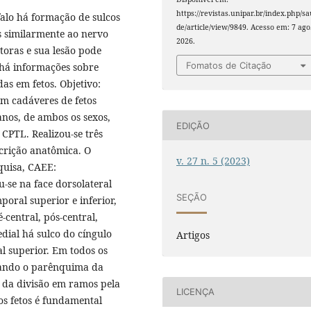
https://revistas.unipar.br/index.php/s
alo há formação de sulcos
de/article/view/9849. Acesso em: 7 ago
s similarmente ao nervo
2026.
otoras e sua lesão pode
Fomatos de Citação
a há informações sobre
as em fetos. Objetivo:
 em cadáveres de fetos
nos, de ambos os sexos,
EDIÇÃO
PTL. Realizou-se três
scrição anatômica. O
v. 27 n. 5 (2023)
quisa, CAEE:
-se na face dorsolateral
SEÇÃO
poral superior e inferior,
é-central, pós-central,
dial há sulco do cíngulo
Artigos
al superior. Em todos os
urando o parênquima da
 da divisão em ramos pela
LICENÇA
dos fetos é fundamental