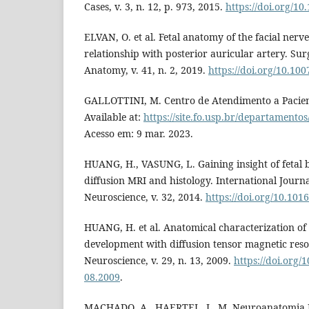
Cases, v. 3, n. 12, p. 973, 2015.
https://doi.org/10
ELVAN, O. et al. Fetal anatomy of the facial nerve
relationship with posterior auricular artery. Sur
Anatomy, v. 41, n. 2, 2019.
https://doi.org/10.10
GALLOTTINI, M. Centro de Atendimento a Pacient
Available at:
https://site.fo.usp.br/departamentos
Acesso em: 9 mar. 2023.
HUANG, H., VASUNG, L. Gaining insight of fetal
diffusion MRI and histology. International Journ
Neuroscience, v. 32, 2014.
https://doi.org/10.101
HUANG, H. et al. Anatomical characterization of
development with diffusion tensor magnetic reso
Neuroscience, v. 29, n. 13, 2009.
https://doi.org
08.2009
.
MACHADO, A., HAERTEL, L. M. Neuroanatomia Fu