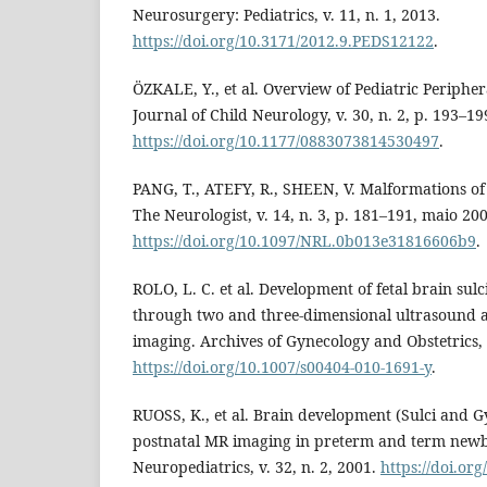
Neurosurgery: Pediatrics, v. 11, n. 1, 2013.
https://doi.org/10.3171/2012.9.PEDS12122
.
ÖZKALE, Y., et al. Overview of Pediatric Peripher
Journal of Child Neurology, v. 30, n. 2, p. 193–199
https://doi.org/10.1177/0883073814530497
.
PANG, T., ATEFY, R., SHEEN, V. Malformations of
The Neurologist, v. 14, n. 3, p. 181–191, maio 200
https://doi.org/10.1097/NRL.0b013e31816606b9
.
ROLO, L. C. et al. Development of fetal brain sul
through two and three-dimensional ultrasound 
imaging. Archives of Gynecology and Obstetrics, v
https://doi.org/10.1007/s00404-010-1691-y
.
RUOSS, K., et al. Brain development (Sulci and Gy
postnatal MR imaging in preterm and term newb
Neuropediatrics, v. 32, n. 2, 2001.
https://doi.or