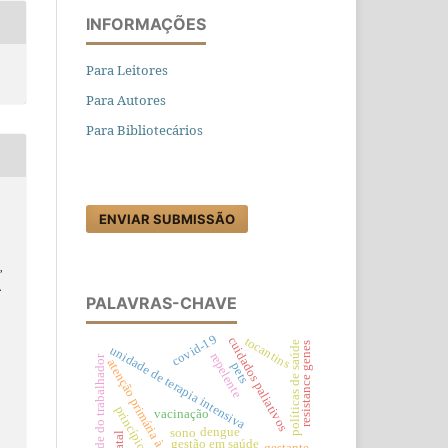
INFORMAÇÕES
Para Leitores
Para Autores
Para Bibliotecários
ENVIAR SUBMISSÃO
,
.
PALAVRAS-CHAVE
covid-19
tocantins
cuidados paliativos
políticas de saúde
resistance genes
unidade de terapia intensiva
repelente
saúde do trabalhador
atenção primária à saúde
pets
princípio ativo
vacinação
dengue
sono
gestão em saúde