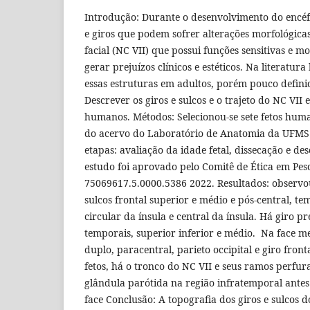
Introdução: Durante o desenvolvimento do encéf
e giros que podem sofrer alterações morfológica
facial (NC VII) que possui funções sensitivas e m
gerar prejuízos clínicos e estéticos. Na literatur
essas estruturas em adultos, porém pouco definid
Descrever os giros e sulcos e o trajeto do NC VII
humanos. Métodos: Selecionou-se sete fetos huma
do acervo do Laboratório de Anatomia da UFMS C
etapas: avaliação da idade fetal, dissecação e de
estudo foi aprovado pelo Comitê de Ética em Pes
75069617.5.0000.5386 2022. Resultados: observou
sulcos frontal superior e médio e pós-central, tem
circular da ínsula e central da ínsula. Há giro pr
temporais, superior inferior e médio. Na face me
duplo, paracentral, parieto occipital e giro front
fetos, há o tronco do NC VII e seus ramos perf
glândula parótida na região infratemporal antes
face Conclusão: A topografia dos giros e sulcos 