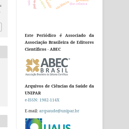
pré-natal
gestante
violência
dor crônica
au
.
Este Periódico é Associado da
Associação Brasileira de Editores
Científicos - ABEC
Arquivos de Ciências da Saúde da
UNIPAR
e-ISSN: 1982-114X
E-mail:
arqsaude@unipar.br