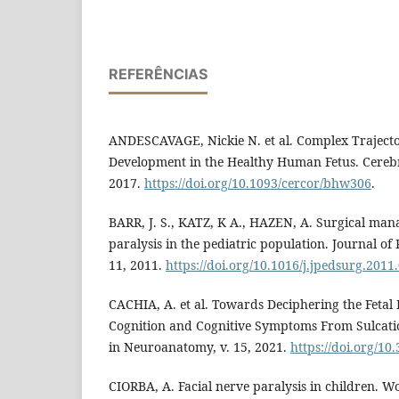
REFERÊNCIAS
ANDESCAVAGE, Nickie N. et al. Complex Trajecto
Development in the Healthy Human Fetus. Cerebral
2017.
https://doi.org/10.1093/cercor/bhw306
.
BARR, J. S., KATZ, K A., HAZEN, A. Surgical man
paralysis in the pediatric population. Journal of P
11, 2011.
https://doi.org/10.1016/j.jpedsurg.2011
CACHIA, A. et al. Towards Deciphering the Fetal
Cognition and Cognitive Symptoms From Sulcation
in Neuroanatomy, v. 15, 2021.
https://doi.org/1
CIORBA, A. Facial nerve paralysis in children. Wo