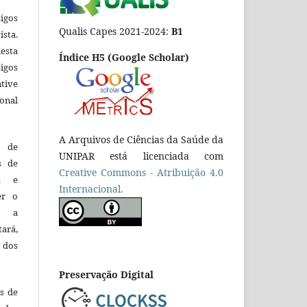
igos
Qualis Capes 2021-2024:
B1
ista.
esta
Índice H5 (Google Scholar)
tigos
tive
ional
A Arquivos de Ciências da Saúde da
o de
UNIPAR está licenciada com
es de
Creative Commons - Atribuição 4.0
ca e
Internacional.
er o
e a
tará,
 dos
Preservação Digital
es de