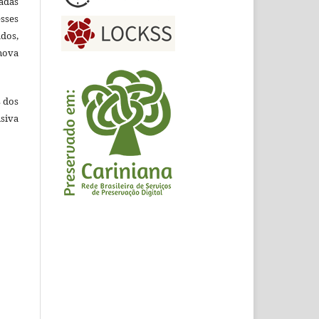
adas
esses
ados,
nova
s dos
siva