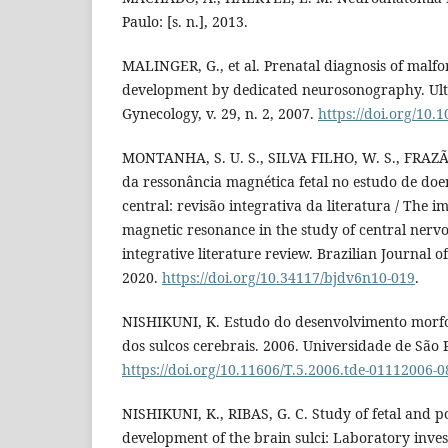
Paulo: [s. n.], 2013.
MALINGER, G., et al. Prenatal diagnosis of malfo
development by dedicated neurosonography. Ult
Gynecology, v. 29, n. 2, 2007.
https://doi.org/10.
MONTANHA, S. U. S., SILVA FILHO, W. S., FRAZÃO
da ressonância magnética fetal no estudo de doe
central: revisão integrativa da literatura / The i
magnetic resonance in the study of central nervo
integrative literature review. Brazilian Journal o
2020.
https://doi.org/10.34117/bjdv6n10-019
.
NISHIKUNI, K. Estudo do desenvolvimento morfoló
dos sulcos cerebrais. 2006. Universidade de São 
https://doi.org/10.11606/T.5.2006.tde-01112006-
NISHIKUNI, K., RIBAS, G. C. Study of fetal and 
development of the brain sulci: Laboratory invest