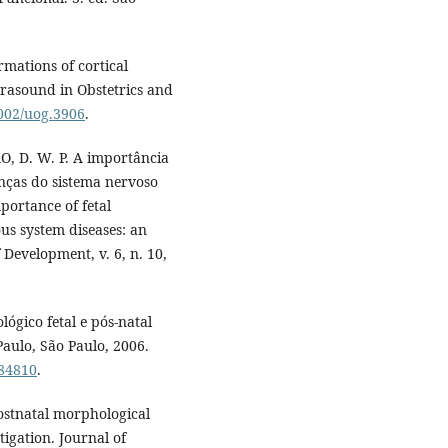
rmations of cortical
rasound in Obstetrics and
1002/uog.3906
.
, D. W. P. A importância
nças do sistema nervoso
mportance of fetal
us system diseases: an
f Development, v. 6, n. 10,
gico fetal e pós-natal
Paulo, São Paulo, 2006.
084810
.
postnatal morphological
igation. Journal of