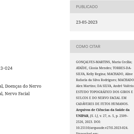
PUBLICADO
23-05-2023
COMO CITAR
GONÇALVES-MARTINS, Maria Cecília;
23-024
ATAÍDE, Cássia Mendes; TORRES-DA-
SILVA, Kelly Regina; MACHADO, Aline
Rafaela da Silva Rodrigues; MACHADO
al, Doenças do Nervo
Alex Martins; DA SILVA, André Valério
ESTUDO TOPOGRÁFICO DOS GIROS E
l, Nervo Facial
SULCOS E DO NERVO FACIAL EM
CADÁVERES DE FETOS HUMANOS.
Arquivos de Ciências da Saúde da
UNIPAR
,
[S. l.]
, v. 27, n. 5, p. 2509–
2526, 2023. DOI:
10.25110/arqsaude.v27i5.2023-024.
Disponível em: