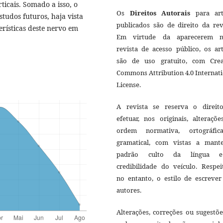
icais. Somado a isso, o
Os
Direitos Autorais
para art
tudos futuros, haja vista
publicados são de direito da rev
erísticas deste nervo em
Em virtude da aparecerem n
revista de acesso público, os ar
são de uso gratuito, com Crea
Commons Attribution 4.0 Internat
License.
A revista se reserva o direit
efetuar, nos originais, alteraçõ
ordem normativa, ortográfi
gramatical, com vistas a mant
padrão culto da língua 
credibilidade do veículo. Respei
no entanto, o estilo de escrever
autores.
Alterações, correções ou sugestõ