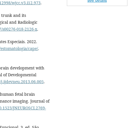
.12998/wjcc.v3.i12.973
.
 trunk and its
gical and Radiologic
07/s00276-018-2126-x
.
es Especiais. 2022.
/estomatologia/cape/
.
 brain development with
al of Developmental
6/j.ijdevneu.2013.06.005
.
 human fetal brain
nance imaging. Journal of
/10.1523/JNEUROSCI.2769-
ncional. 3. ed. São