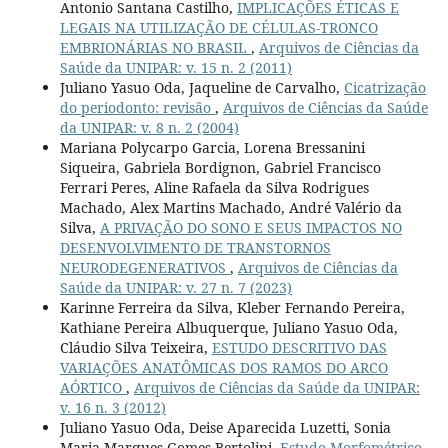
Antonio Santana Castilho,
IMPLICAÇÕES ÉTICAS E
LEGAIS NA UTILIZAÇÃO DE CÉLULAS-TRONCO
EMBRIONÁRIAS NO BRASIL
,
Arquivos de Ciências da
Saúde da UNIPAR: v. 15 n. 2 (2011)
Juliano Yasuo Oda, Jaqueline de Carvalho,
Cicatrização
do periodonto: revisão
,
Arquivos de Ciências da Saúde
da UNIPAR: v. 8 n. 2 (2004)
Mariana Polycarpo Garcia, Lorena Bressanini
Siqueira, Gabriela Bordignon, Gabriel Francisco
Ferrari Peres, Aline Rafaela da Silva Rodrigues
Machado, Alex Martins Machado, André Valério da
Silva,
A PRIVAÇÃO DO SONO E SEUS IMPACTOS NO
DESENVOLVIMENTO DE TRANSTORNOS
NEURODEGENERATIVOS
,
Arquivos de Ciências da
Saúde da UNIPAR: v. 27 n. 7 (2023)
Karinne Ferreira da Silva, Kleber Fernando Pereira,
Kathiane Pereira Albuquerque, Juliano Yasuo Oda,
Cláudio Silva Teixeira,
ESTUDO DESCRITIVO DAS
VARIAÇÕES ANATÔMICAS DOS RAMOS DO ARCO
AÓRTICO
,
Arquivos de Ciências da Saúde da UNIPAR:
v. 16 n. 3 (2012)
Juliano Yasuo Oda, Deise Aparecida Luzetti, Sonia
Maria Marques Gomes Bertolini,
Estudo Morfométrico