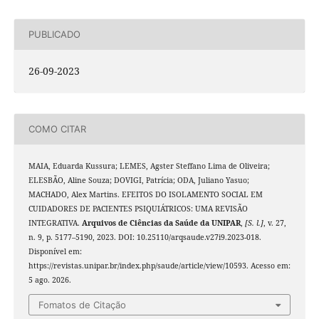
PUBLICADO
26-09-2023
COMO CITAR
MAIA, Eduarda Kussura; LEMES, Agster Steffano Lima de Oliveira;
ELESBÃO, Aline Souza; DOVIGI, Patrícia; ODA, Juliano Yasuo;
MACHADO, Alex Martins. EFEITOS DO ISOLAMENTO SOCIAL EM
CUIDADORES DE PACIENTES PSIQUIÁTRICOS: UMA REVISÃO
INTEGRATIVA.
Arquivos de Ciências da Saúde da UNIPAR
,
[S. l.]
, v. 27,
n. 9, p. 5177–5190, 2023. DOI: 10.25110/arqsaude.v27i9.2023-018.
Disponível em:
https://revistas.unipar.br/index.php/saude/article/view/10593. Acesso em:
5 ago. 2026.
Fomatos de Citação