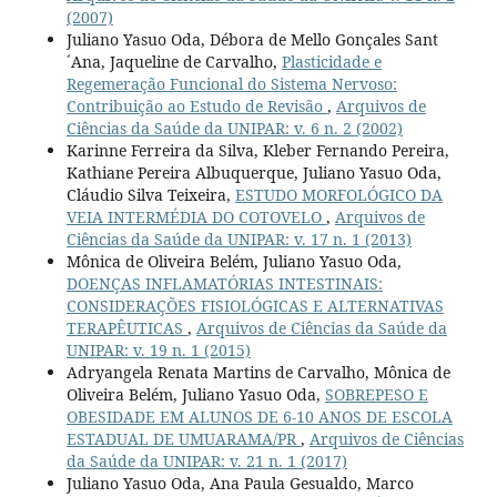
(2007)
Juliano Yasuo Oda, Débora de Mello Gonçales Sant
´Ana, Jaqueline de Carvalho,
Plasticidade e
Regemeração Funcional do Sistema Nervoso:
Contribuição ao Estudo de Revisão
,
Arquivos de
Ciências da Saúde da UNIPAR: v. 6 n. 2 (2002)
Karinne Ferreira da Silva, Kleber Fernando Pereira,
Kathiane Pereira Albuquerque, Juliano Yasuo Oda,
Cláudio Silva Teixeira,
ESTUDO MORFOLÓGICO DA
VEIA INTERMÉDIA DO COTOVELO
,
Arquivos de
Ciências da Saúde da UNIPAR: v. 17 n. 1 (2013)
Mônica de Oliveira Belém, Juliano Yasuo Oda,
DOENÇAS INFLAMATÓRIAS INTESTINAIS:
CONSIDERAÇÕES FISIOLÓGICAS E ALTERNATIVAS
TERAPÊUTICAS
,
Arquivos de Ciências da Saúde da
UNIPAR: v. 19 n. 1 (2015)
Adryangela Renata Martins de Carvalho, Mônica de
Oliveira Belém, Juliano Yasuo Oda,
SOBREPESO E
OBESIDADE EM ALUNOS DE 6-10 ANOS DE ESCOLA
ESTADUAL DE UMUARAMA/PR
,
Arquivos de Ciências
da Saúde da UNIPAR: v. 21 n. 1 (2017)
Juliano Yasuo Oda, Ana Paula Gesualdo, Marco