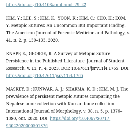
https://doi.org/10.4103/amit.amit_79_22
KIM, Y.; LEE, S.; KIM, K.; YOON, K.; KIM, C.; CHO, H.; EOM,
Y. Metopic Sutures: An Uncommon But Important Finding.
The American Journal of Forensic Medicine and Pathology, v.
41, n. 2, p. 130–133, 2020.
KNAPP, E.; GEORGE, R. A Survey of Metopic Suture
Persistence in the Published Literature. Journal of Student
Research, v. 11, n. 4, 2023. DOI: 10.47611/jsr.v11i4.1765. DOI:
https://doi.org/10.47611/jsr.v11i4.1765
MASKEY, D.; KUNWAR, A. J.; SHARMA, K. D.; KIM, M. J. The
prevalence of persistent metopic sutures comparing the
Nepalese bone collection with Korean bone collection.
International Journal of Morphology, v. 38, n. 5, p. 1376–
1380, out. 2020. DOI:
https://doi.org/10.4067/S0717-
95022020000501376