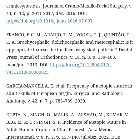
craniosynostosis. Journal of Cranio-Maxillo-Facial Surgery, v.
44, n. 12, p. 2011-2017, dez. 2016. DOI:
https://doi.org/10.1016/j.jcms.2016.07.007
FRANCO, F. C. M.; ARAUJO, T. M.; VOGEL, C. J.; QUINTÃO, C.
C. A. Brachycephalic, dolichocephalic and mesocephalic: Is it
appropriate to describe the face using skull patterns? Dental
Press Journal of Orthodontics, v. 18, n. 3, p. 159–163,
maio/jun. 2013. DOI:
https://doi.org/10.1590/S2176-
94512013000300025
GARCÍA-MANCILLA, E. et al. Frequency of metopic suture in
adult skulls of European origin. Surgical and Radiologic
Anatomy, v. 42, n. 7, p. 783–789, 2020.
GUPTA, N.; SINGH, D.; MALIK, A.; ARSHAD, M.; KUMAR, V.;
BEG, M. R. U.; SINGH, S. P. Incidence of Metopic Suture in
Adult Human Crania in Uttar Pradesh. Acta Medica
International, v. 9, n. 2, p. 137–140, jul./dez. 2022. DOI: