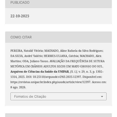
PUBLICADO
22-10-2025
COMO CITAR
PEREIRA, Nataliê Vitória; MACHADO, Aline Rafaela da Silva Rodrigues;
DA SILVA, André Valério; HERMES-ULIANA, Catchia; MACHADO, Alex
Martins; ODA, Juliano Yasuo. AVALIAÇÃO DA FREQUÊNCIA DE SUTURA
METÓPICA EM CRÂNIOS ADULTOS SECOS EM MATO GROSSO DO SUL.
Arquivos de Ciências da Saúde da UNIPAR
,
[S. l.]
, v. 29, n. 3, p. 1302–
1314, 2025. DOI: 10.25110/arqsaude.v29i3.2025-12397. Disponível em:
https://revistas.unipar.br/index.php/saude/article/view/12397. Acesso em:
8 ago. 2026.
Fomatos de Citação