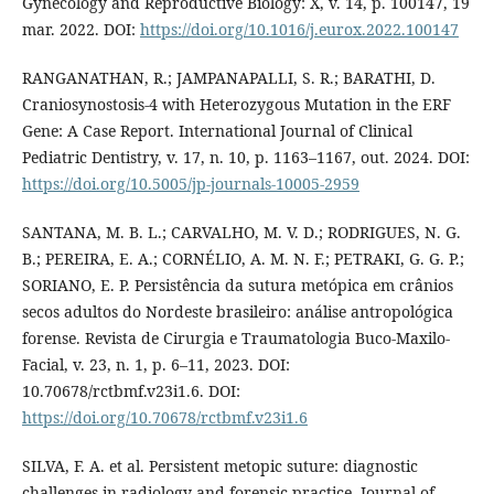
Gynecology and Reproductive Biology: X, v. 14, p. 100147, 19
mar. 2022. DOI:
https://doi.org/10.1016/j.eurox.2022.100147
RANGANATHAN, R.; JAMPANAPALLI, S. R.; BARATHI, D.
Craniosynostosis-4 with Heterozygous Mutation in the ERF
Gene: A Case Report. International Journal of Clinical
Pediatric Dentistry, v. 17, n. 10, p. 1163–1167, out. 2024. DOI:
https://doi.org/10.5005/jp-journals-10005-2959
SANTANA, M. B. L.; CARVALHO, M. V. D.; RODRIGUES, N. G.
B.; PEREIRA, E. A.; CORNÉLIO, A. M. N. F.; PETRAKI, G. G. P.;
SORIANO, E. P. Persistência da sutura metópica em crânios
secos adultos do Nordeste brasileiro: análise antropológica
forense. Revista de Cirurgia e Traumatologia Buco-Maxilo-
Facial, v. 23, n. 1, p. 6–11, 2023. DOI:
10.70678/rctbmf.v23i1.6. DOI:
https://doi.org/10.70678/rctbmf.v23i1.6
SILVA, F. A. et al. Persistent metopic suture: diagnostic
challenges in radiology and forensic practice. Journal of