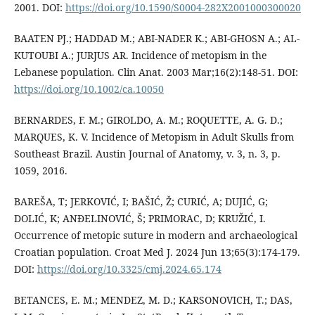
2001. DOI:
https://doi.org/10.1590/S0004-282X2001000300020
BAATEN PJ.; HADDAD M.; ABI-NADER K.; ABI-GHOSN A.; AL-
KUTOUBI A.; JURJUS AR. Incidence of metopism in the
Lebanese population. Clin Anat. 2003 Mar;16(2):148-51. DOI:
https://doi.org/10.1002/ca.10050
BERNARDES, F. M.; GIROLDO, A. M.; ROQUETTE, A. G. D.;
MARQUES, K. V. Incidence of Metopism in Adult Skulls from
Southeast Brazil. Austin Journal of Anatomy, v. 3, n. 3, p.
1059, 2016.
BAREŠA, T; JERKOVIĆ, I; BAŠIĆ, Ž; CURIĆ, A; DUJIĆ, G;
DOLIĆ, K; ANĐELINOVIĆ, Š; PRIMORAC, D; KRUŽIĆ, I.
Occurrence of metopic suture in modern and archaeological
Croatian population. Croat Med J. 2024 Jun 13;65(3):174-179.
DOI:
https://doi.org/10.3325/cmj.2024.65.174
BETANCES, E. M.; MENDEZ, M. D.; KARSONOVICH, T.; DAS,