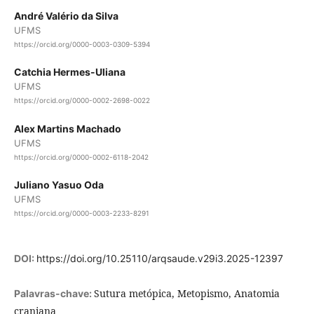
André Valério da Silva
UFMS
https://orcid.org/0000-0003-0309-5394
Catchia Hermes-Uliana
UFMS
https://orcid.org/0000-0002-2698-0022
Alex Martins Machado
UFMS
https://orcid.org/0000-0002-6118-2042
Juliano Yasuo Oda
UFMS
https://orcid.org/0000-0003-2233-8291
DOI:
https://doi.org/10.25110/arqsaude.v29i3.2025-12397
Sutura metópica, Metopismo, Anatomia
Palavras-chave:
craniana