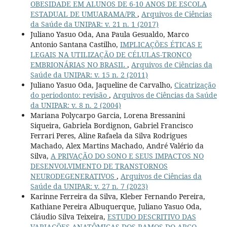
OBESIDADE EM ALUNOS DE 6-10 ANOS DE ESCOLA
ESTADUAL DE UMUARAMA/PR
,
Arquivos de Ciências
da Saúde da UNIPAR: v. 21 n. 1 (2017)
Juliano Yasuo Oda, Ana Paula Gesualdo, Marco
Antonio Santana Castilho,
IMPLICAÇÕES ÉTICAS E
LEGAIS NA UTILIZAÇÃO DE CÉLULAS-TRONCO
EMBRIONÁRIAS NO BRASIL
,
Arquivos de Ciências da
Saúde da UNIPAR: v. 15 n. 2 (2011)
Juliano Yasuo Oda, Jaqueline de Carvalho,
Cicatrização
do periodonto: revisão
,
Arquivos de Ciências da Saúde
da UNIPAR: v. 8 n. 2 (2004)
Mariana Polycarpo Garcia, Lorena Bressanini
Siqueira, Gabriela Bordignon, Gabriel Francisco
Ferrari Peres, Aline Rafaela da Silva Rodrigues
Machado, Alex Martins Machado, André Valério da
Silva,
A PRIVAÇÃO DO SONO E SEUS IMPACTOS NO
DESENVOLVIMENTO DE TRANSTORNOS
NEURODEGENERATIVOS
,
Arquivos de Ciências da
Saúde da UNIPAR: v. 27 n. 7 (2023)
Karinne Ferreira da Silva, Kleber Fernando Pereira,
Kathiane Pereira Albuquerque, Juliano Yasuo Oda,
Cláudio Silva Teixeira,
ESTUDO DESCRITIVO DAS
VARIAÇÕES ANATÔMICAS DOS RAMOS DO ARCO