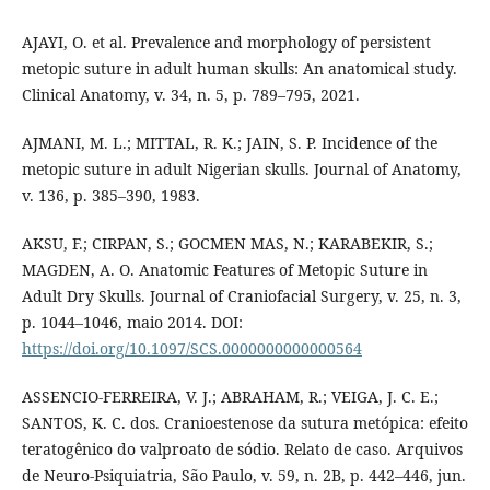
AJAYI, O. et al. Prevalence and morphology of persistent
metopic suture in adult human skulls: An anatomical study.
Clinical Anatomy, v. 34, n. 5, p. 789–795, 2021.
AJMANI, M. L.; MITTAL, R. K.; JAIN, S. P. Incidence of the
metopic suture in adult Nigerian skulls. Journal of Anatomy,
v. 136, p. 385–390, 1983.
AKSU, F.; CIRPAN, S.; GOCMEN MAS, N.; KARABEKIR, S.;
MAGDEN, A. O. Anatomic Features of Metopic Suture in
Adult Dry Skulls. Journal of Craniofacial Surgery, v. 25, n. 3,
p. 1044–1046, maio 2014. DOI:
https://doi.org/10.1097/SCS.0000000000000564
ASSENCIO-FERREIRA, V. J.; ABRAHAM, R.; VEIGA, J. C. E.;
SANTOS, K. C. dos. Cranioestenose da sutura metópica: efeito
teratogênico do valproato de sódio. Relato de caso. Arquivos
de Neuro-Psiquiatria, São Paulo, v. 59, n. 2B, p. 442–446, jun.