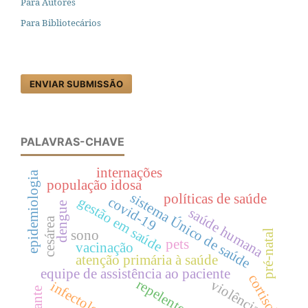
Para Autores
Para Bibliotecários
ENVIAR SUBMISSÃO
PALAVRAS-CHAVE
internações
epidemiologia
população idosa
sistema Único de saúde
políticas de saúde
covid-19
gestão em saúde
dengue
saúde humana
cesárea
pré-natal
sono
pets
vacinação
atenção primária à saúde
equipe de assistência ao paciente
cortisol
repelente
violência
infectologia