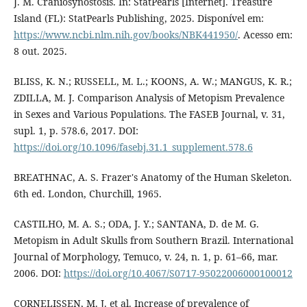
J. M. Craniosynostosis. In: StatPearls [Internet]. Treasure
Island (FL): StatPearls Publishing, 2025. Disponível em:
https://www.ncbi.nlm.nih.gov/books/NBK441950/
. Acesso em:
8 out. 2025.
BLISS, K. N.; RUSSELL, M. L.; KOONS, A. W.; MANGUS, K. R.;
ZDILLA, M. J. Comparison Analysis of Metopism Prevalence
in Sexes and Various Populations. The FASEB Journal, v. 31,
supl. 1, p. 578.6, 2017. DOI:
https://doi.org/10.1096/fasebj.31.1_supplement.578.6
BREATHNAC, A. S. Frazer's Anatomy of the Human Skeleton.
6th ed. London, Churchill, 1965.
CASTILHO, M. A. S.; ODA, J. Y.; SANTANA, D. de M. G.
Metopism in Adult Skulls from Southern Brazil. International
Journal of Morphology, Temuco, v. 24, n. 1, p. 61–66, mar.
2006. DOI:
https://doi.org/10.4067/S0717-95022006000100012
CORNELISSEN, M. J. et al. Increase of prevalence of