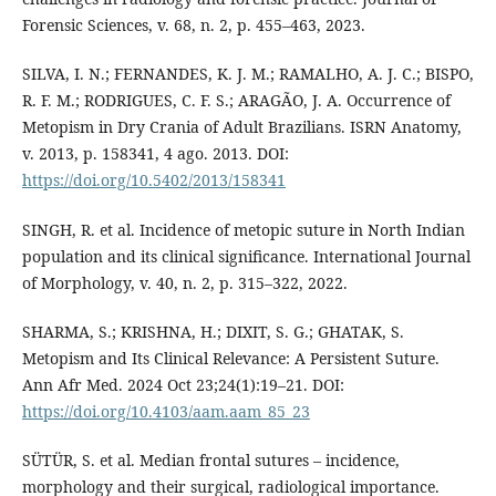
Forensic Sciences, v. 68, n. 2, p. 455–463, 2023.
SILVA, I. N.; FERNANDES, K. J. M.; RAMALHO, A. J. C.; BISPO,
R. F. M.; RODRIGUES, C. F. S.; ARAGÃO, J. A. Occurrence of
Metopism in Dry Crania of Adult Brazilians. ISRN Anatomy,
v. 2013, p. 158341, 4 ago. 2013. DOI:
https://doi.org/10.5402/2013/158341
SINGH, R. et al. Incidence of metopic suture in North Indian
population and its clinical significance. International Journal
of Morphology, v. 40, n. 2, p. 315–322, 2022.
SHARMA, S.; KRISHNA, H.; DIXIT, S. G.; GHATAK, S.
Metopism and Its Clinical Relevance: A Persistent Suture.
Ann Afr Med. 2024 Oct 23;24(1):19–21. DOI:
https://doi.org/10.4103/aam.aam_85_23
SÜTÜR, S. et al. Median frontal sutures – incidence,
morphology and their surgical, radiological importance.