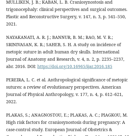
MULLIKEN, J. B.; KABAN, L. B. Craniosynostosis and
trigonocephaly: clinical perspectives and surgical outcomes.
Plastic and Reconstructive Surgery, v. 147, n. 3, p. 541–550,
2021.
NAYAKANATI, A. R. J.; BANNUR, B. M.; RAO, M. V. R.;
SRINIVASAN, K. R.; SAHEB, S. H. A study on incidence of
metopic suture in adult human dry skulls. International
Journal of Anatomy and Research, v. 4, n. 2, p. 2235–2237,
abr. 2016. DOI:
https://doi.org/10.16965/ijar.2016.185
PEREIRA, L. C. et al. Anthropological significance of metopic
sutures: a review of evolutionary perspectives. American
Journal of Physical Anthropology, v. 177, n. 4, p. 612–621,
2022.
PLAKAS, S.; ANAGNOSTOU, E.; PLAKAS, A. C.; PIAGKOU, M.
High risk factors for craniosynostosis during pregnancy: A
case-control study. European Journal of Obstetrics &