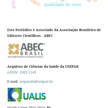
gestante
qualidade do sono
Este Periódico é Associado da Associação Brasileira de
Editores Científicos - ABEC
Arquivos de Ciências da Saúde da UNIPAR
e-ISSN: 1982-114X
E-mail:
arqsaude@unipar.br
Qualis Capes 2021-2024:
B1