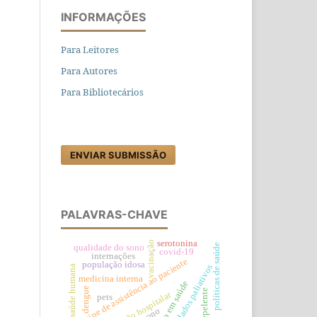
INFORMAÇÕES
Para Leitores
Para Autores
Para Bibliotecários
ENVIAR SUBMISSÃO
PALAVRAS-CHAVE
serotonina
vacinação
políticas de saúde
qualidade do sono
covid-19
internações
equipe de assistência ao paciente
população idosa
cuidados paliativos
saúde humana
medicina interna
gestão em saúde
dengue
repelente
infecção hospitalar
pets
sono