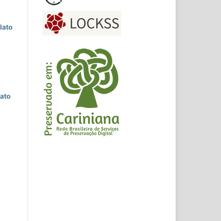
lato
lato