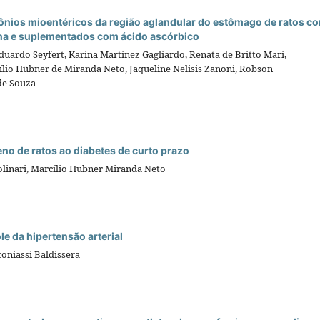
rônios mioentéricos da região aglandular do estômago de ratos c
ina e suplementados com ácido ascórbico
Eduardo Seyfert, Karina Martinez Gagliardo, Renata de Britto Mari,
ílio Hübner de Miranda Neto, Jaqueline Nelisis Zanoni, Robson
de Souza
o de ratos ao diabetes de curto prazo
olinari, Marcílio Hubner Miranda Neto
e da hipertensão arterial
oniassi Baldissera