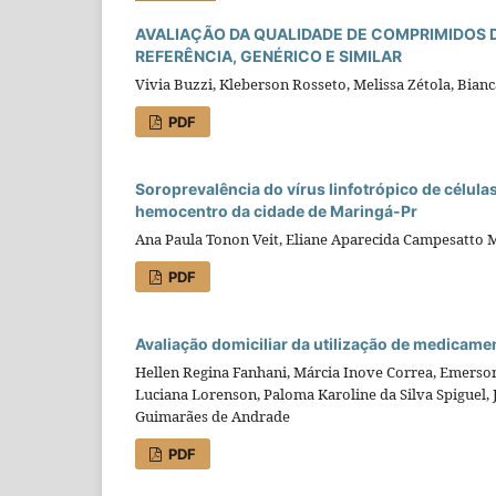
AVALIAÇÃO DA QUALIDADE DE COMPRIMIDOS
REFERÊNCIA, GENÉRICO E SIMILAR
Vivia Buzzi, Kleberson Rosseto, Melissa Zétola, Bia
PDF
Soroprevalência do vírus linfotrópico de célula
hemocentro da cidade de Maringá-Pr
Ana Paula Tonon Veit, Eliane Aparecida Campesatto M
PDF
Avaliação domiciliar da utilização de medicam
Hellen Regina Fanhani, Márcia Inove Correa, Emerson 
Luciana Lorenson, Paloma Karoline da Silva Spiguel,
Guimarães de Andrade
PDF