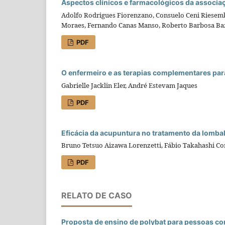
Aspectos clínicos e farmacológicos da associa
Adolfo Rodrigues Fiorenzano, Consuelo Ceni Riesembe
Moraes, Fernando Canas Manso, Roberto Barbosa Ba
PDF
O enfermeiro e as terapias complementares para
Gabrielle Jacklin Eler, André Estevam Jaques
PDF
Eficácia da acupuntura no tratamento da lomba
Bruno Tetsuo Aizawa Lorenzetti, Fábio Takahashi Corr
PDF
RELATO DE CASO
Proposta de ensino de polybat para pessoas com