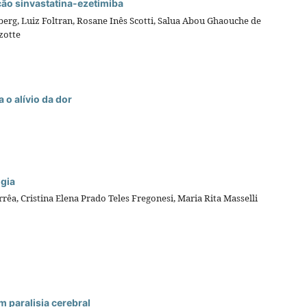
ção sinvastatina-ezetimiba
rg, Luiz Foltran, Rosane Inês Scotti, Salua Abou Ghaouche de
zotte
 o alívio da dor
lgia
êa, Cristina Elena Prado Teles Fregonesi, Maria Rita Masselli
 paralisia cerebral