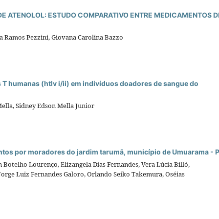
 DE ATENOLOL: ESTUDO COMPARATIVO ENTRE MEDICAMENTOS D
nca Ramos Pezzini, Giovana Carolina Bazzo
s T humanas (htlv i/ii) em indivíduos doadores de sangue do
ella, Sidney Edson Mella Junior
entos por moradores do jardim tarumã, município de Umuarama - P
Botelho Lourenço, Elizangela Dias Fernandes, Vera Lúcia Billó,
 Jorge Luiz Fernandes Galoro, Orlando Seiko Takemura, Oséias