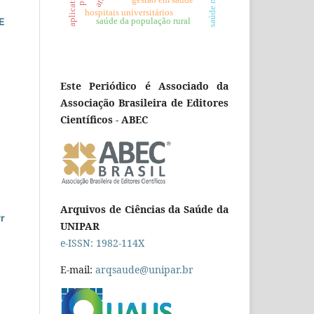
gestão em saúde
hospitais universitários
E
saúde da população rural
Este Periódico é Associado da
Associação Brasileira de Editores
Científicos - ABEC
Arquivos de Ciências da Saúde da
r
UNIPAR
e-ISSN: 1982-114X
E-mail:
arqsaude@unipar.br