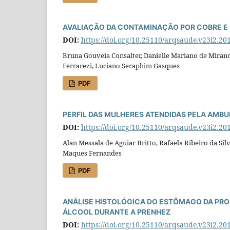
AVALIAÇÃO DA CONTAMINAÇÃO POR COBRE E
DOI:
https://doi.org/10.25110/arqsaude.v23i2.20
Bruna Gouveia Consalter, Danielle Mariano de Miranda
Ferrarezi, Luciano Seraphim Gasques
PDF
PERFIL DAS MULHERES ATENDIDAS PELA AM
DOI:
https://doi.org/10.25110/arqsaude.v23i2.20
Alan Messala de Aguiar Britto, Rafaela Ribeiro da Sil
Maques Fernandes
PDF
ANÁLISE HISTOLÓGICA DO ESTÔMAGO DA PRO
ÁLCOOL DURANTE A PRENHEZ
DOI:
https://doi.org/10.25110/arqsaude.v23i2.20