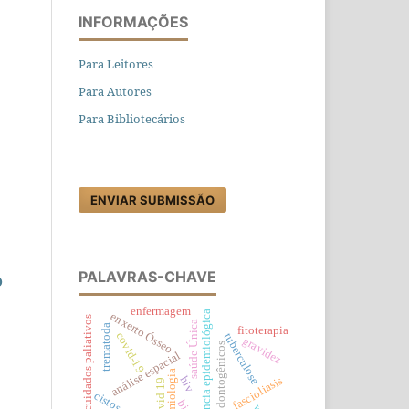
INFORMAÇÕES
Para Leitores
Para Autores
Para Bibliotecários
ENVIAR SUBMISSÃO
PALAVRAS-CHAVE
O
enfermagem
vigilância epidemiológica
enxerto Ósseo
cuidados paliativos
saúde Única
trematoda
fitoterapia
covid-19
tuberculose
gravidez
cistos odontogênicos
análise espacial
epidemiologia
fascioliasis
hiv
covid 19