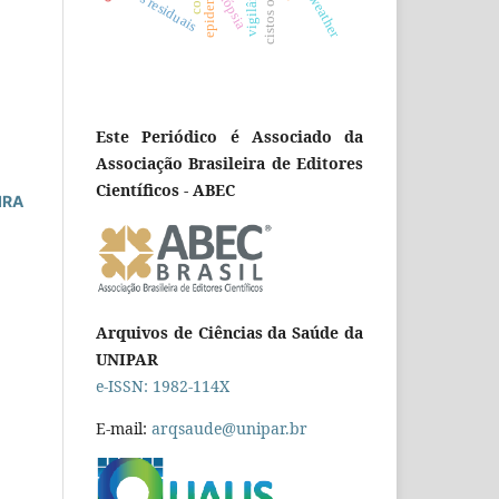
cistos residuais
biópsia
weather
Este Periódico é Associado da
Associação Brasileira de Editores
Científicos - ABEC
IRA
Arquivos de Ciências da Saúde da
UNIPAR
e-ISSN: 1982-114X
E-mail:
arqsaude@unipar.br