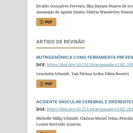
Jivaldo Gonçalves Ferreira, Ilka Dayane Duarte de So
Amanajás de Aguiar Júnior, Valéria Wanderley Teixeir
PDF
ARTIGO DE REVISÃO
NUTRIGENÔMICA COMO FERRAMENTA PREVENT
DOI:
https://doi.org/10.25110/arqsaude.v23i2.20
Leucinéia Schmidt, Taís Fátima Soder, Fábia Benetti
PDF
ACIDENTE VASCULAR CEREBRAL E DIFERENTES
DOI:
https://doi.org/10.25110/arqsaude.v23i2.20
Michelle Hillig Schmidt, Clarissa Maciel Selau, Prisci
Louise Bertoldo Quatrin