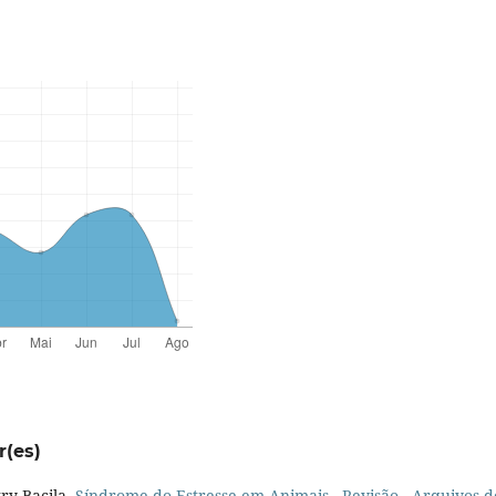
r(es)
ry Bacila,
Síndrome do Estresse em Animais - Revisão
,
Arquivos d