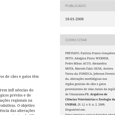
PUBLICADO
18-01-2008
COMO CITAR
PREVIATO, Patrícia Franco Gonçalves
NETO, Adalgiza Pinto; WERNER,
Pedro Ribas; ACCO, Alexandra;
MOTA, Marcelo Falci; SILVA, Aristeu
Vieira da; FONSECA, Jeferson Ferreir
os de cães e gatos têm
da. Alterações morfológicas nos
órgãos genitais de cães e gatos
provenientes de vilas rurais da regiã
rem infl uências do
de Umuarama-PR.
Arquivos de
gicos prévios e de
Ciências Veterinárias e Zoologia d
ações regionais na
UNIPAR
,
[S. l.]
, v. 8, n. 2, 2008.
odutivas. O objetivo
Disponível em:
ência das alterações
https://revistas.unipar.br/index.php/