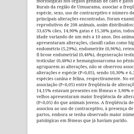
morfológicas nos órgãos genitais de cães e gatos
Rurais da região de Umuarama, associar a freqü
espécie, sexo, uso de contraceptivo e número de 
principais alterações encontradas. Foram exami
reprodutivos de 208 animais, assim distribuídos
33,65% cães, 14,90% gatas e 15,38% gatos, todos
idade variando de um mês a 10 anos. Dos anima
apresentaram alterações, classifi cadas como hip
endométrio (5,29%), endometrite (0,96%), reten
fi brose endometrial (0,48%), degeneração testic
testicular (0,48%) e hemangiossarcoma no pênis
agruparem as alterações, não se observou assoc
alterações e espécie (P>0,05), sendo 10,30% e 6
espécies canina e felina, respectivamente. No e
associação (P<0,05) entre freqüência de alteraç
14,15% estavam presentes em fêmeas e 3,90% 
velhos apresentaram maior freqüência de altera
(P<0,05) do que animais jovens. A freqüência de
associou ao uso de contraceptivo, à presença d
partos, embora se tenha observado maior núme
patológicas em fêmeas que já haviam parido.