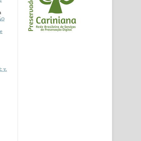
a
ÃO
te
: v.