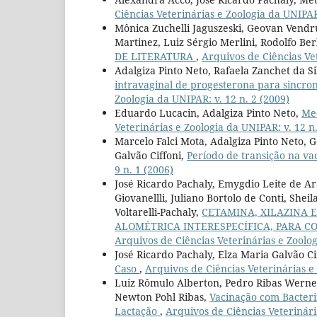
Ciências Veterinárias e Zoologia da UNIPAR:
Mônica Zuchelli Jaguszeski, Geovan Vendr
Martinez, Luiz Sérgio Merlini, Rodolfo Be
DE LITERATURA
,
Arquivos de Ciências Vet
Adalgiza Pinto Neto, Rafaela Zanchet da Si
intravaginal de progesterona para sincro
Zoologia da UNIPAR: v. 12 n. 2 (2009)
Eduardo Lucacin, Adalgiza Pinto Neto,
Mec
Veterinárias e Zoologia da UNIPAR: v. 12 n.
Marcelo Falci Mota, Adalgiza Pinto Neto, 
Galvão Ciffoni,
Período de transição na vac
9 n. 1 (2006)
José Ricardo Pachaly, Emygdio Leite de A
Giovanellli, Juliano Bortolo de Conti, She
Voltarelli-Pachaly,
CETAMINA, XILAZINA 
ALOMÉTRICA INTERESPECÍFICA, PARA C
Arquivos de Ciências Veterinárias e Zoolog
José Ricardo Pachaly, Elza Maria Galvão C
Caso
,
Arquivos de Ciências Veterinárias e 
Luiz Rômulo Alberton, Pedro Ribas Werner
Newton Pohl Ribas,
Vacinação com Bacteri
Lactação
,
Arquivos de Ciências Veterinári