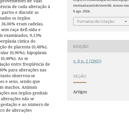
 provenientes de Vilas
eterinaria/article/view/46. Acesso em
ência de cada alteração à
6 ago. 2026.
partos e discutir as
nados os órgãos
Fomatos de Citação
: 36,06% eram cadelas,
 sem raça defi nida e
is examinados, 9,13%
erplasia cística do
EDIÇÃO
ção de placenta (0,48%),
ular (0,96%), hipoplasia
 (0,48%). Ao se
v. 8 n. 2 (2005)
iação entre freqüência de
,30% para alterações nas
ntanto observou-se
SEÇÃO
ões e sexo, sendo que
em machos. Animais
Artigos
ções nos órgãos genitais
 alterações não se
e gestação e ao número de
ro de alterações