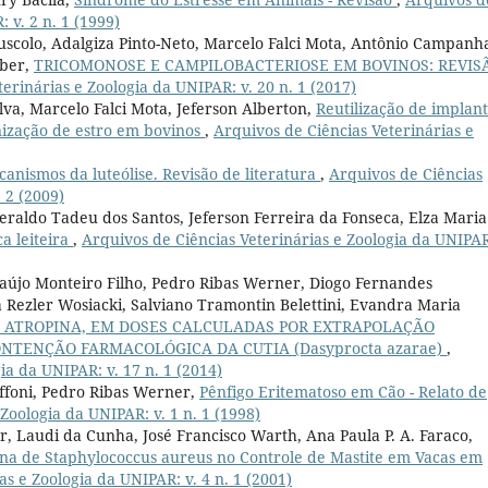
 v. 2 n. 1 (1999)
uscolo, Adalgiza Pinto-Neto, Marcelo Falci Mota, Antônio Campanh
rber,
TRICOMONOSE E CAMPILOBACTERIOSE EM BOVINOS: REVIS
erinárias e Zoologia da UNIPAR: v. 20 n. 1 (2017)
lva, Marcelo Falci Mota, Jeferson Alberton,
Reutilização de implan
nização de estro em bovinos
,
Arquivos de Ciências Veterinárias e
anismos da luteólise. Revisão de literatura
,
Arquivos de Ciências
 2 (2009)
Geraldo Tadeu dos Santos, Jeferson Ferreira da Fonseca, Elza Maria
a leiteira
,
Arquivos de Ciências Veterinárias e Zoologia da UNIPAR
raújo Monteiro Filho, Pedro Ribas Werner, Diogo Fernandes
ila Rezler Wosiacki, Salviano Tramontin Belettini, Evandra Maria
E ATROPINA, EM DOSES CALCULADAS POR EXTRAPOLAÇÃO
ONTENÇÃO FARMACOLÓGICA DA CUTIA (Dasyprocta azarae)
,
ia da UNIPAR: v. 17 n. 1 (2014)
iffoni, Pedro Ribas Werner,
Pênfigo Eritematoso em Cão - Relato de
Zoologia da UNIPAR: v. 1 n. 1 (1998)
, Laudi da Cunha, José Francisco Warth, Ana Paula P. A. Faraco,
na de Staphylococcus aureus no Controle de Mastite em Vacas em
as e Zoologia da UNIPAR: v. 4 n. 1 (2001)