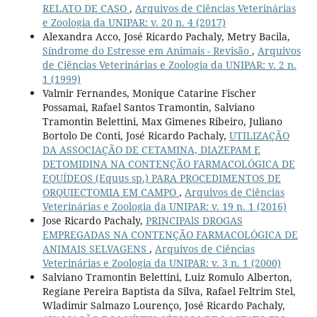
RELATO DE CASO
,
Arquivos de Ciências Veterinárias
e Zoologia da UNIPAR: v. 20 n. 4 (2017)
Alexandra Acco, José Ricardo Pachaly, Metry Bacila,
Síndrome do Estresse em Animais - Revisão
,
Arquivos
de Ciências Veterinárias e Zoologia da UNIPAR: v. 2 n.
1 (1999)
Valmir Fernandes, Monique Catarine Fischer
Possamai, Rafael Santos Tramontin, Salviano
Tramontin Belettini, Max Gimenes Ribeiro, Juliano
Bortolo De Conti, José Ricardo Pachaly,
UTILIZAÇÃO
DA ASSOCIAÇÃO DE CETAMINA, DIAZEPAM E
DETOMIDINA NA CONTENÇÃO FARMACOLÓGICA DE
EQUÍDEOS (Equus sp.) PARA PROCEDIMENTOS DE
ORQUIECTOMIA EM CAMPO
,
Arquivos de Ciências
Veterinárias e Zoologia da UNIPAR: v. 19 n. 1 (2016)
Jose Ricardo Pachaly,
PRINCIPAlS DROGAS
EMPREGADAS NA CONTENÇÃO FARMACOLÓGICA DE
ANIMAIS SELVAGENS
,
Arquivos de Ciências
Veterinárias e Zoologia da UNIPAR: v. 3 n. 1 (2000)
Salviano Tramontin Belettini, Luiz Romulo Alberton,
Regiane Pereira Baptista da Silva, Rafael Feltrim Stel,
Wladimir Salmazo Lourenço, José Ricardo Pachaly,