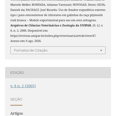
Marcelo Meller; BONFADA, Adamas Tassinari; NOVOSAD, Deise; SILVA,
Danieli da; PACHALY, José Ricardo. Uso de fixador esquelético externo
tipo i para osteossíntese de tibiotarso em galinhas da raça plymouth
rock branca – Modelo experimental para uso em aves selvagens.
Arquivos de Ciências Veterinárias e Zoologia da UNIPAR
,
[S. l.]
, v.
8, n. 2, 2008. Disponível em:
https://revistas.unipar.br/index.php/veterinaria/article/view/47.
Acesso em: 6 ago. 2026.
Fomatos de Citação
EDIÇÃO
v. 8 n. 2 (2005)
SEÇÃO
Artigos