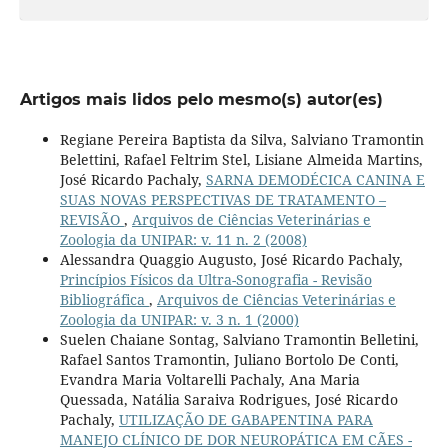
Artigos mais lidos pelo mesmo(s) autor(es)
Regiane Pereira Baptista da Silva, Salviano Tramontin
Belettini, Rafael Feltrim Stel, Lisiane Almeida Martins,
José Ricardo Pachaly,
SARNA DEMODÉCICA CANINA E
SUAS NOVAS PERSPECTIVAS DE TRATAMENTO –
REVISÃO
,
Arquivos de Ciências Veterinárias e
Zoologia da UNIPAR: v. 11 n. 2 (2008)
Alessandra Quaggio Augusto, José Ricardo Pachaly,
Princípios Físicos da Ultra-Sonografia - Revisão
Bibliográfica
,
Arquivos de Ciências Veterinárias e
Zoologia da UNIPAR: v. 3 n. 1 (2000)
Suelen Chaiane Sontag, Salviano Tramontin Belletini,
Rafael Santos Tramontin, Juliano Bortolo De Conti,
Evandra Maria Voltarelli Pachaly, Ana Maria
Quessada, Natália Saraiva Rodrigues, José Ricardo
Pachaly,
UTILIZAÇÃO DE GABAPENTINA PARA
MANEJO CLÍNICO DE DOR NEUROPÁTICA EM CÃES -