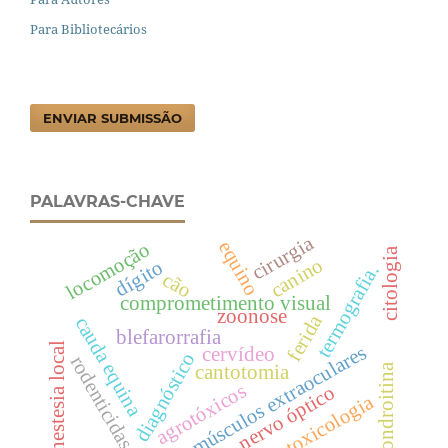
Para Bibliotecários
ENVIAR SUBMISSÃO
PALAVRAS-CHAVE
cirurgia
equino
locomoção
citologia
canino
dígito
termografia.
cão
comprometimento visual
zoonose
ferida
cauda equina
blefarorrafia
anestesia local
músculos extraoculares
cervídeo
diagnóstico
rodenticidas
cantotomia
condroitina
agrotóxicos
nervo óptico
toxicologia