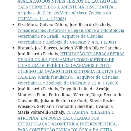
AVALIAÇÃO DOS NÍVEIS SÉRICOS DE LACTATO EM
CÃES SUBMETIDOS A ANESTESIA DISSOCIATIVA
,
Arquivos de Ciências Veterinárias e Zoologia da
UNIPAR: v. 11 n. 2 (2008)
Elza Maria Galvão Ciffoni, José Ricardo Pachaly,
Considerações Históricas e Legais sobre a Odontologia
Veterinária no Brasil
,
Arquivos de Ciências
Veterinárias e Zoologia da UNIPAR: v. 4 n. 1 (2001)
Bismark José Barros, Adrien Wilhelm Dilger Sanches,
José Ricardo Pachaly,
UTILIZAÇÃO DE ABRAÇADEIRAS
DE NÁILON 6.6 (POLIAMIDA) COMO MÉTODO DE
LIGADURA DE PEDÍCULOS OVARIANOS E COTO
UTERINO EM OVÁRIO-HISTERECTOMIA ELETIVA EM
CADELAS (Canis familiaris)1
,
Arquivos de Ciências
Veterinárias e Zoologia da UNIPAR: v. 12 n. 1 (2009)
José Ricardo Pachaly, Emygdio Leite de Araújo
Monteiro Filho, Pedro Ribas Werner, Diogo Fernandes
Giovanellli, Juliano Bortolo de Conti, Sheila Rezler
Wosiacki, Salviano Tramontin Belettini, Evandra
Maria Voltarelli-Pachaly,
CETAMINA, XILAZINA E
ATROPINA, EM DOSES CALCULADAS POR
EXTRAPOLAÇÃO ALOMÉTRICA INTERESPECÍFICA,
PARA CONTENÇÃO FARMACOLÓGICA DA CUTIA