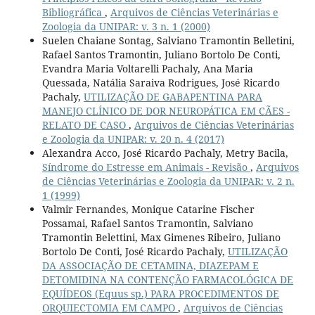
Bibliográfica
,
Arquivos de Ciências Veterinárias e
Zoologia da UNIPAR: v. 3 n. 1 (2000)
Suelen Chaiane Sontag, Salviano Tramontin Belletini,
Rafael Santos Tramontin, Juliano Bortolo De Conti,
Evandra Maria Voltarelli Pachaly, Ana Maria
Quessada, Natália Saraiva Rodrigues, José Ricardo
Pachaly,
UTILIZAÇÃO DE GABAPENTINA PARA
MANEJO CLÍNICO DE DOR NEUROPÁTICA EM CÃES -
RELATO DE CASO
,
Arquivos de Ciências Veterinárias
e Zoologia da UNIPAR: v. 20 n. 4 (2017)
Alexandra Acco, José Ricardo Pachaly, Metry Bacila,
Síndrome do Estresse em Animais - Revisão
,
Arquivos
de Ciências Veterinárias e Zoologia da UNIPAR: v. 2 n.
1 (1999)
Valmir Fernandes, Monique Catarine Fischer
Possamai, Rafael Santos Tramontin, Salviano
Tramontin Belettini, Max Gimenes Ribeiro, Juliano
Bortolo De Conti, José Ricardo Pachaly,
UTILIZAÇÃO
DA ASSOCIAÇÃO DE CETAMINA, DIAZEPAM E
DETOMIDINA NA CONTENÇÃO FARMACOLÓGICA DE
EQUÍDEOS (Equus sp.) PARA PROCEDIMENTOS DE
ORQUIECTOMIA EM CAMPO
,
Arquivos de Ciências