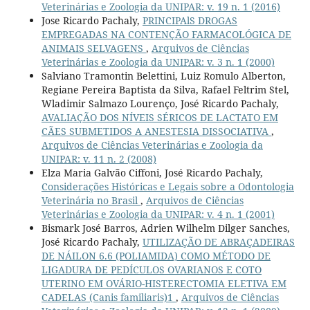
Veterinárias e Zoologia da UNIPAR: v. 19 n. 1 (2016)
Jose Ricardo Pachaly,
PRINCIPAlS DROGAS
EMPREGADAS NA CONTENÇÃO FARMACOLÓGICA DE
ANIMAIS SELVAGENS
,
Arquivos de Ciências
Veterinárias e Zoologia da UNIPAR: v. 3 n. 1 (2000)
Salviano Tramontin Belettini, Luiz Romulo Alberton,
Regiane Pereira Baptista da Silva, Rafael Feltrim Stel,
Wladimir Salmazo Lourenço, José Ricardo Pachaly,
AVALIAÇÃO DOS NÍVEIS SÉRICOS DE LACTATO EM
CÃES SUBMETIDOS A ANESTESIA DISSOCIATIVA
,
Arquivos de Ciências Veterinárias e Zoologia da
UNIPAR: v. 11 n. 2 (2008)
Elza Maria Galvão Ciffoni, José Ricardo Pachaly,
Considerações Históricas e Legais sobre a Odontologia
Veterinária no Brasil
,
Arquivos de Ciências
Veterinárias e Zoologia da UNIPAR: v. 4 n. 1 (2001)
Bismark José Barros, Adrien Wilhelm Dilger Sanches,
José Ricardo Pachaly,
UTILIZAÇÃO DE ABRAÇADEIRAS
DE NÁILON 6.6 (POLIAMIDA) COMO MÉTODO DE
LIGADURA DE PEDÍCULOS OVARIANOS E COTO
UTERINO EM OVÁRIO-HISTERECTOMIA ELETIVA EM
CADELAS (Canis familiaris)1
,
Arquivos de Ciências