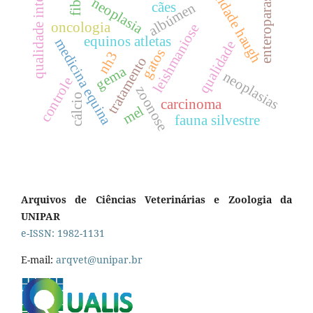
enteroparasitos
qualidade interna
unidade haugh
neoplasia
cães
albúmen
oncologia
leishmaniose
equinos atletas
medicina equina
qualidade
gatos
nh3
tratamento
gema
neoplasias
controle
zoonose
cálcio
carcinoma
mel
fauna silvestre
Arquivos de Ciências Veterinárias e Zoologia da
UNIPAR
e-ISSN: 1982-1131
E-mail:
arqvet@unipar.br