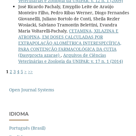
Veterinárias e Zoologia da UNIPAR: v. 12 n. 1 (2009)
José Ricardo Pachaly, Emygdio Leite de Araújo
Monteiro Filho, Pedro Ribas Werner, Diogo Fernandes
Giovanellli, Juliano Bortolo de Conti, Sheila Rezler
Wosiacki, Salviano Tramontin Belettini, Evandra
Maria Voltarelli-Pachaly,
CETAMINA, XILAZINA E
ATROPINA, EM DOSES CALCULADAS POR
EXTRAPOLAÇÃO ALOMÉTRICA INTERESPECÍFICA,
PARA CONTENÇÃO FARMACOLÓGICA DA CUTIA
(Dasyprocta azarae)
,
Arquivos de Ciências
Veterinárias e Zoologia da UNIPAR: v. 17 n. 1 (2014)
1
2
3
4
5
>
>>
Open Journal Systems
IDIOMA
Português (Brasil)