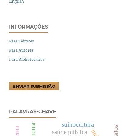
English
INFORMAÇÕES
Para Leitores
Para Autores
Para Bibliotecários
ENVIAR SUBMISSÃO
PALAVRAS-CHAVE
suinocultura
fibroma
saúde pública