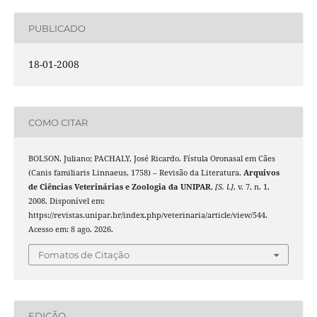
PUBLICADO
18-01-2008
COMO CITAR
BOLSON, Juliano; PACHALY, José Ricardo. Fístula Oronasal em Cães
(Canis familiaris Linnaeus, 1758) – Revisão da Literatura.
Arquivos
de Ciências Veterinárias e Zoologia da UNIPAR
,
[S. l.]
, v. 7, n. 1,
2008. Disponível em:
https://revistas.unipar.br/index.php/veterinaria/article/view/544.
Acesso em: 8 ago. 2026.
Fomatos de Citação
EDIÇÃO