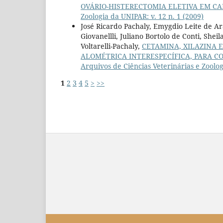
OVÁRIO-HISTERECTOMIA ELETIVA EM CADE
Zoologia da UNIPAR: v. 12 n. 1 (2009)
José Ricardo Pachaly, Emygdio Leite de A
Giovanellli, Juliano Bortolo de Conti, She
Voltarelli-Pachaly,
CETAMINA, XILAZINA 
ALOMÉTRICA INTERESPECÍFICA, PARA C
Arquivos de Ciências Veterinárias e Zoolog
1
2
3
4
5
>
>>