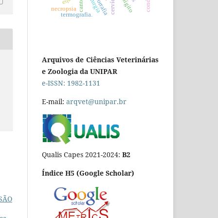
blefarorrafia
cervídeo
cirurgia
dígito
necropsia
termografia.
Arquivos de Ciências Veterinárias
e Zoologia da UNIPAR
e-ISSN: 1982-1131
E-mail:
arqvet@unipar.br
Qualis Capes 2021-2024:
B2
Índice H5 (Google Scholar)
SÃO