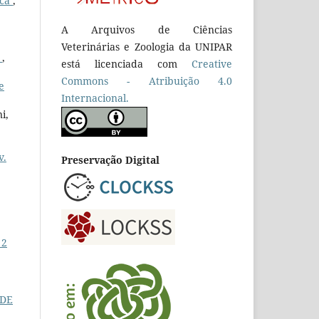
ica
,
A Arquivos de Ciências
Veterinárias e Zoologia da UNIPAR
O
,
está licenciada com
Creative
Commons - Atribuição 4.0
e
Internacional.
i,
v.
Preservação Digital
 2
 DE