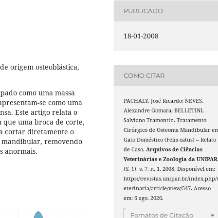
PUBLICADO
18-01-2008
e origem osteoblástica,
COMO CITAR
palpado como uma massa
PACHALY, José Ricardo; NEVES,
o apresentam-se como uma
Alexandre Gomara; BELLETINI,
sa. Este artigo relata o
Salviano Tramontin. Tratamento
em que uma broca de corte,
Cirúrgico de Osteoma Mandibular e
ra cortar diretamente o
Gato Doméstico (Felis catus) – Relato
rco mandibular, removendo
de Caso.
Arquivos de Ciências
as anormais.
Veterinárias e Zoologia da UNIPAR
[S. l.]
, v. 7, n. 1, 2008. Disponível em:
https://revistas.unipar.br/index.php/
eterinaria/article/view/547. Acesso
em: 6 ago. 2026.
Fomatos de Citação