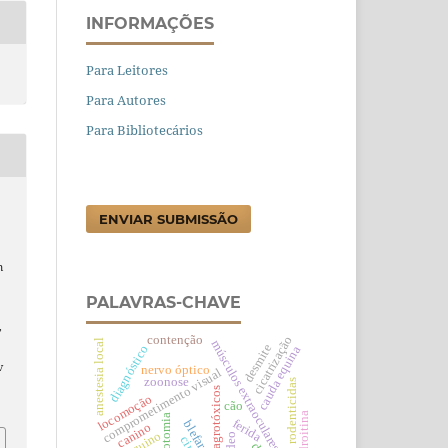
INFORMAÇÕES
Para Leitores
Para Autores
Para Bibliotecários
ENVIAR SUBMISSÃO
m
PALAVRAS-CHAVE
,
contenção
cicatrização
anestesia local
músculos extraoculares
desmite
diagnóstico
cauda equina
v
nervo óptico
comprometimento visual
zoonose
rodenticidas
agrotóxicos
locomoção
cão
condroitina
cantotomia
ferida
canino
equino