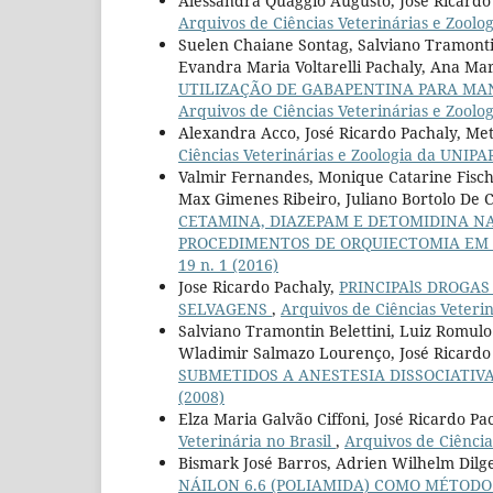
Alessandra Quaggio Augusto, José Ricardo
Arquivos de Ciências Veterinárias e Zoolog
Suelen Chaiane Sontag, Salviano Tramontin
Evandra Maria Voltarelli Pachaly, Ana Mar
UTILIZAÇÃO DE GABAPENTINA PARA MAN
Arquivos de Ciências Veterinárias e Zoolog
Alexandra Acco, José Ricardo Pachaly, Met
Ciências Veterinárias e Zoologia da UNIPAR:
Valmir Fernandes, Monique Catarine Fische
Max Gimenes Ribeiro, Juliano Bortolo De C
CETAMINA, DIAZEPAM E DETOMIDINA NA
PROCEDIMENTOS DE ORQUIECTOMIA E
19 n. 1 (2016)
Jose Ricardo Pachaly,
PRINCIPAlS DROGA
SELVAGENS
,
Arquivos de Ciências Veterin
Salviano Tramontin Belettini, Luiz Romulo 
Wladimir Salmazo Lourenço, José Ricardo
SUBMETIDOS A ANESTESIA DISSOCIATIV
(2008)
Elza Maria Galvão Ciffoni, José Ricardo Pa
Veterinária no Brasil
,
Arquivos de Ciências
Bismark José Barros, Adrien Wilhelm Dilge
NÁILON 6.6 (POLIAMIDA) COMO MÉTODO