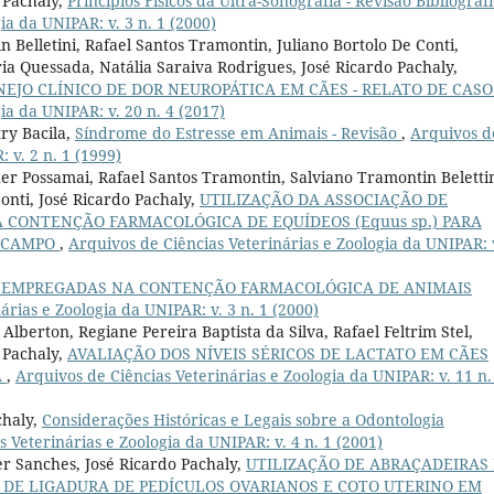
 Pachaly,
Princípios Físicos da Ultra-Sonografia - Revisão Bibliográf
ia da UNIPAR: v. 3 n. 1 (2000)
 Belletini, Rafael Santos Tramontin, Juliano Bortolo De Conti,
ia Quessada, Natália Saraiva Rodrigues, José Ricardo Pachaly,
EJO CLÍNICO DE DOR NEUROPÁTICA EM CÃES - RELATO DE CAS
ia da UNIPAR: v. 20 n. 4 (2017)
ry Bacila,
Síndrome do Estresse em Animais - Revisão
,
Arquivos d
 v. 2 n. 1 (1999)
r Possamai, Rafael Santos Tramontin, Salviano Tramontin Belettin
onti, José Ricardo Pachaly,
UTILIZAÇÃO DA ASSOCIAÇÃO DE
 CONTENÇÃO FARMACOLÓGICA DE EQUÍDEOS (Equus sp.) PARA
M CAMPO
,
Arquivos de Ciências Veterinárias e Zoologia da UNIPAR: 
S EMPREGADAS NA CONTENÇÃO FARMACOLÓGICA DE ANIMAIS
árias e Zoologia da UNIPAR: v. 3 n. 1 (2000)
Alberton, Regiane Pereira Baptista da Silva, Rafael Feltrim Stel,
 Pachaly,
AVALIAÇÃO DOS NÍVEIS SÉRICOS DE LACTATO EM CÃES
A
,
Arquivos de Ciências Veterinárias e Zoologia da UNIPAR: v. 11 n.
chaly,
Considerações Históricas e Legais sobre a Odontologia
 Veterinárias e Zoologia da UNIPAR: v. 4 n. 1 (2001)
r Sanches, José Ricardo Pachaly,
UTILIZAÇÃO DE ABRAÇADEIRAS
 DE LIGADURA DE PEDÍCULOS OVARIANOS E COTO UTERINO EM