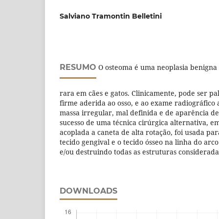
Salviano Tramontin Belletini
RESUMO
O osteoma é uma neoplasia benigna d
rara em cães e gatos. Clinicamente, pode ser 
firme aderida ao osso, e ao exame radiográfic
massa irregular, mal definida e de aparência den
sucesso de uma técnica cirúrgica alternativa, 
acoplada a caneta de alta rotação, foi usada pa
tecido gengival e o tecido ósseo na linha do a
e/ou destruindo todas as estruturas considerad
DOWNLOADS