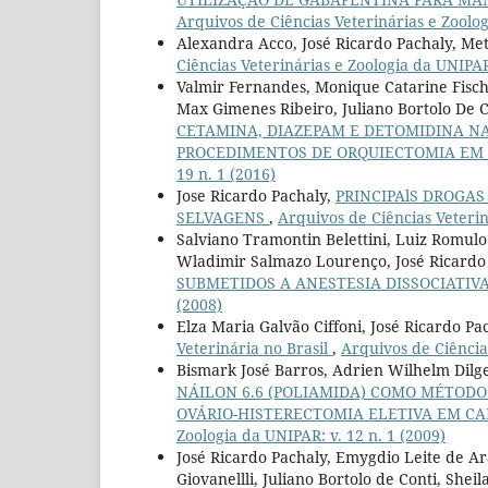
Arquivos de Ciências Veterinárias e Zoolog
Alexandra Acco, José Ricardo Pachaly, Met
Ciências Veterinárias e Zoologia da UNIPAR:
Valmir Fernandes, Monique Catarine Fische
Max Gimenes Ribeiro, Juliano Bortolo De C
CETAMINA, DIAZEPAM E DETOMIDINA NA
PROCEDIMENTOS DE ORQUIECTOMIA E
19 n. 1 (2016)
Jose Ricardo Pachaly,
PRINCIPAlS DROGA
SELVAGENS
,
Arquivos de Ciências Veterin
Salviano Tramontin Belettini, Luiz Romulo 
Wladimir Salmazo Lourenço, José Ricardo
SUBMETIDOS A ANESTESIA DISSOCIATIV
(2008)
Elza Maria Galvão Ciffoni, José Ricardo Pa
Veterinária no Brasil
,
Arquivos de Ciências
Bismark José Barros, Adrien Wilhelm Dilge
NÁILON 6.6 (POLIAMIDA) COMO MÉTODO
OVÁRIO-HISTERECTOMIA ELETIVA EM CADE
Zoologia da UNIPAR: v. 12 n. 1 (2009)
José Ricardo Pachaly, Emygdio Leite de A
Giovanellli, Juliano Bortolo de Conti, She