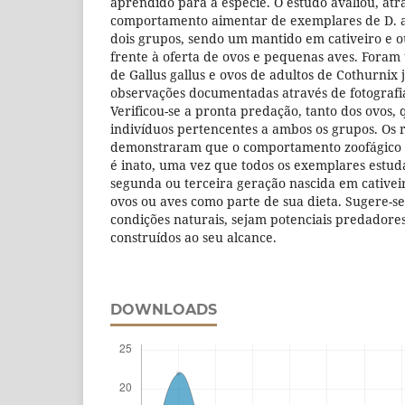
aprendido para a espécie. O estudo avaliou, atra
comportamento aimentar de exemplares de D. a
dois grupos, sendo um mantido em cativeiro e o
frente à oferta de ovos e pequenas aves. Foram u
de Gallus gallus e ovos de adultos de Cothurnix 
observações documentadas através de fotografi
Verificou-se a pronta predação, tanto dos ovos, 
indivíduos pertencentes a ambos os grupos. Os r
demonstraram que o comportamento zoofágico 
é inato, uma vez que todos os exemplares estu
segunda ou terceira geração nascida em cative
ovos ou aves como parte de sua dieta. Sugere-se
condições naturais, sejam potenciais predadore
construídos ao seu alcance.
DOWNLOADS