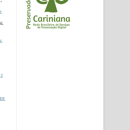
e
i,
v.
 2
 DE