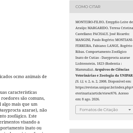
COMO CITAR
MONTEIRO-FILHO, Emygdio Leite d
Araújo; MARGARIDO, Teresa Cristin
Castellano; PACHALY, José Ricardo;
MANGINI, Paulo Rogério; MONTIANI
FERREIRA, Fabiano; LANGE, Rogério
Ribas. Comportamento Zoofágico
Inato de Cutias - Dasyprocta azarae
Lichtenstein, 1823 (Rodentia :
Mammalia).
Arquivos de Ciências
Veterinárias e Zoologia da UNIPAR
icados ocmo animais de
[S. l.]
, v. 2, n. 2, 2008. Disponível em:
https://revistas.unipar.br/index.php/
as características
eterinaria/article/view/676. Acesso
em roedores são comuns,
em: 8 ago. 2026.
l algo mais que um
asyprocta azarae), não
Fomatos de Citação
to zoofágico. Este
perimentos visando a
mportamento inato ou