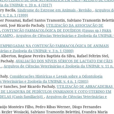
ia da UNIPAR: v. 20 n. 4 (2017)
ry Bacila,
Síndrome do Estresse em Animais - Revisão
,
Arquivos d
 v. 2 n. 1 (1999)
r Possamai, Rafael Santos Tramontin, Salviano Tramontin Belettin
onti, José Ricardo Pachaly,
UTILIZAÇÃO DA ASSOCIAÇÃO DE
 CONTENÇÃO FARMACOLÓGICA DE EQUÍDEOS (Equus sp.) PARA
M CAMPO
,
Arquivos de Ciências Veterinárias e Zoologia da UNIPAR: 
S EMPREGADAS NA CONTENÇÃO FARMACOLÓGICA DE ANIMAIS
árias e Zoologia da UNIPAR: v. 3 n. 1 (2000)
Alberton, Regiane Pereira Baptista da Silva, Rafael Feltrim Stel,
 Pachaly,
AVALIAÇÃO DOS NÍVEIS SÉRICOS DE LACTATO EM CÃES
A
,
Arquivos de Ciências Veterinárias e Zoologia da UNIPAR: v. 11 n.
chaly,
Considerações Históricas e Legais sobre a Odontologia
 Veterinárias e Zoologia da UNIPAR: v. 4 n. 1 (2001)
r Sanches, José Ricardo Pachaly,
UTILIZAÇÃO DE ABRAÇADEIRAS
 DE LIGADURA DE PEDÍCULOS OVARIANOS E COTO UTERINO EM
LAS (Canis familiaris)1
,
Arquivos de Ciências Veterinárias e
raújo Monteiro Filho, Pedro Ribas Werner, Diogo Fernandes
ila Rezler Wosiacki, Salviano Tramontin Belettini, Evandra Maria