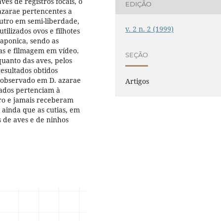
vés de registros focais, o
EDIÇÃO
zarae pertencentes a
utro em semi-liberdade,
v. 2 n. 2 (1999)
tilizados ovos e filhotes
japonica, sendo as
as e filmagem em vídeo.
SEÇÃO
quanto das aves, pelos
esultados obtidos
observado em D. azarae
Artigos
dados pertenciam à
iro e jamais receberam
 ainda que as cutias, em
s de aves e de ninhos