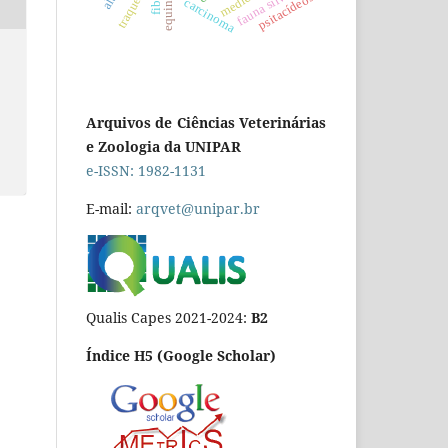
fauna silvestre
traqueíte
psitacídeos
carcinoma
Arquivos de Ciências Veterinárias
e Zoologia da UNIPAR
e-ISSN: 1982-1131
E-mail:
arqvet@unipar.br
Qualis Capes 2021-2024:
B2
Índice H5 (Google Scholar)