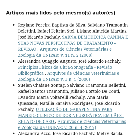
Artigos mais lidos pelo mesmo(s) autor(es)
Regiane Pereira Baptista da Silva, Salviano Tramontin
Belettini, Rafael Feltrim Stel, Lisiane Almeida Martins,
José Ricardo Pachaly,
SARNA DEMODÉCICA CANINA E
SUAS NOVAS PERSPECTIVAS DE TRATAMENTO –
REVISÃO
,
Arquivos de Ciências Veterinárias e
Zoologia da UNIPAR: v. 11 n. 2 (2008)
Alessandra Quaggio Augusto, José Ricardo Pachaly,
Princípios Físicos da Ultra-Sonografia - Revisão
Bibliográfica
,
Arquivos de Ciências Veterinárias e
Zoologia da UNIPAR: v. 3 n. 1 (2000)
Suelen Chaiane Sontag, Salviano Tramontin Belletini,
Rafael Santos Tramontin, Juliano Bortolo De Conti,
Evandra Maria Voltarelli Pachaly, Ana Maria
Quessada, Natália Saraiva Rodrigues, José Ricardo
Pachaly,
UTILIZAÇÃO DE GABAPENTINA PARA
MANEJO CLÍNICO DE DOR NEUROPÁTICA EM CÃES -
RELATO DE CASO
,
Arquivos de Ciências Veterinárias
e Zoologia da UNIPAR: v. 20 n. 4 (2017)
Alexandra Acco, José Ricardo Pachaly, Metry Bacila,