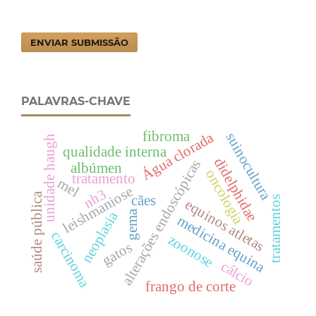
ENVIAR SUBMISSÃO
PALAVRAS-CHAVE
fibroma
Água clorada
suinocultura
unidade haugh
qualidade interna
didelphidae
alterações endoscópicas
albúmen
oncologia
tratamento
mel
leishmaniose
nh3
saúde pública
cães
tratamentos
equinos atletas
neoplasia
gema
medicina equina
carcinoma
zoonose
gatos
cálcio
frango de corte