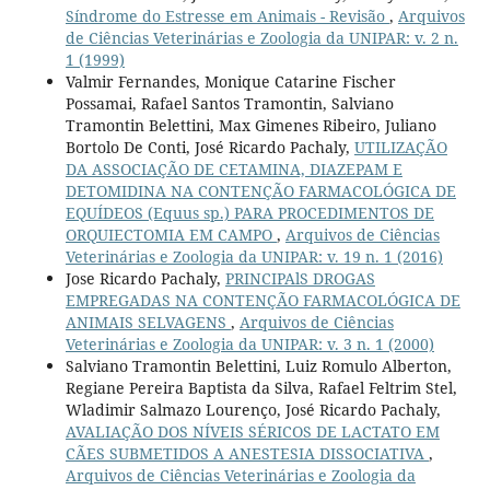
Síndrome do Estresse em Animais - Revisão
,
Arquivos
de Ciências Veterinárias e Zoologia da UNIPAR: v. 2 n.
1 (1999)
Valmir Fernandes, Monique Catarine Fischer
Possamai, Rafael Santos Tramontin, Salviano
Tramontin Belettini, Max Gimenes Ribeiro, Juliano
Bortolo De Conti, José Ricardo Pachaly,
UTILIZAÇÃO
DA ASSOCIAÇÃO DE CETAMINA, DIAZEPAM E
DETOMIDINA NA CONTENÇÃO FARMACOLÓGICA DE
EQUÍDEOS (Equus sp.) PARA PROCEDIMENTOS DE
ORQUIECTOMIA EM CAMPO
,
Arquivos de Ciências
Veterinárias e Zoologia da UNIPAR: v. 19 n. 1 (2016)
Jose Ricardo Pachaly,
PRINCIPAlS DROGAS
EMPREGADAS NA CONTENÇÃO FARMACOLÓGICA DE
ANIMAIS SELVAGENS
,
Arquivos de Ciências
Veterinárias e Zoologia da UNIPAR: v. 3 n. 1 (2000)
Salviano Tramontin Belettini, Luiz Romulo Alberton,
Regiane Pereira Baptista da Silva, Rafael Feltrim Stel,
Wladimir Salmazo Lourenço, José Ricardo Pachaly,
AVALIAÇÃO DOS NÍVEIS SÉRICOS DE LACTATO EM
CÃES SUBMETIDOS A ANESTESIA DISSOCIATIVA
,
Arquivos de Ciências Veterinárias e Zoologia da