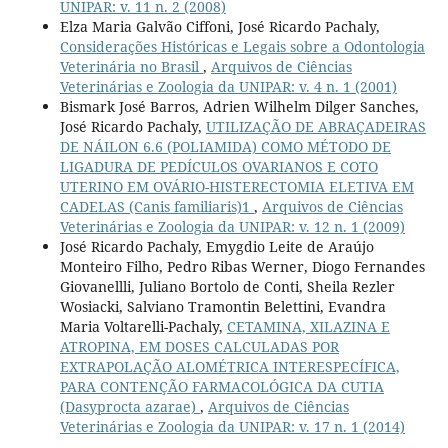
UNIPAR: v. 11 n. 2 (2008)
Elza Maria Galvão Ciffoni, José Ricardo Pachaly,
Considerações Históricas e Legais sobre a Odontologia
Veterinária no Brasil
,
Arquivos de Ciências
Veterinárias e Zoologia da UNIPAR: v. 4 n. 1 (2001)
Bismark José Barros, Adrien Wilhelm Dilger Sanches,
José Ricardo Pachaly,
UTILIZAÇÃO DE ABRAÇADEIRAS
DE NÁILON 6.6 (POLIAMIDA) COMO MÉTODO DE
LIGADURA DE PEDÍCULOS OVARIANOS E COTO
UTERINO EM OVÁRIO-HISTERECTOMIA ELETIVA EM
CADELAS (Canis familiaris)1
,
Arquivos de Ciências
Veterinárias e Zoologia da UNIPAR: v. 12 n. 1 (2009)
José Ricardo Pachaly, Emygdio Leite de Araújo
Monteiro Filho, Pedro Ribas Werner, Diogo Fernandes
Giovanellli, Juliano Bortolo de Conti, Sheila Rezler
Wosiacki, Salviano Tramontin Belettini, Evandra
Maria Voltarelli-Pachaly,
CETAMINA, XILAZINA E
ATROPINA, EM DOSES CALCULADAS POR
EXTRAPOLAÇÃO ALOMÉTRICA INTERESPECÍFICA,
PARA CONTENÇÃO FARMACOLÓGICA DA CUTIA
(Dasyprocta azarae)
,
Arquivos de Ciências
Veterinárias e Zoologia da UNIPAR: v. 17 n. 1 (2014)