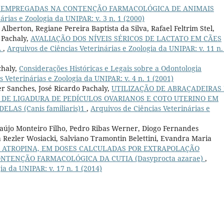
S EMPREGADAS NA CONTENÇÃO FARMACOLÓGICA DE ANIMAIS
árias e Zoologia da UNIPAR: v. 3 n. 1 (2000)
Alberton, Regiane Pereira Baptista da Silva, Rafael Feltrim Stel,
 Pachaly,
AVALIAÇÃO DOS NÍVEIS SÉRICOS DE LACTATO EM CÃES
A
,
Arquivos de Ciências Veterinárias e Zoologia da UNIPAR: v. 11 n.
chaly,
Considerações Históricas e Legais sobre a Odontologia
 Veterinárias e Zoologia da UNIPAR: v. 4 n. 1 (2001)
r Sanches, José Ricardo Pachaly,
UTILIZAÇÃO DE ABRAÇADEIRAS
 DE LIGADURA DE PEDÍCULOS OVARIANOS E COTO UTERINO EM
LAS (Canis familiaris)1
,
Arquivos de Ciências Veterinárias e
raújo Monteiro Filho, Pedro Ribas Werner, Diogo Fernandes
ila Rezler Wosiacki, Salviano Tramontin Belettini, Evandra Maria
E ATROPINA, EM DOSES CALCULADAS POR EXTRAPOLAÇÃO
ONTENÇÃO FARMACOLÓGICA DA CUTIA (Dasyprocta azarae)
,
ia da UNIPAR: v. 17 n. 1 (2014)