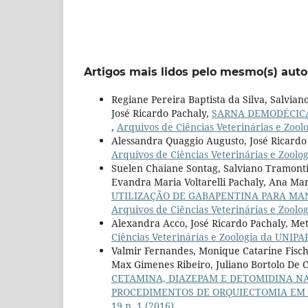
Artigos mais lidos pelo mesmo(s) auto
Regiane Pereira Baptista da Silva, Salviano
José Ricardo Pachaly,
SARNA DEMODÉCICA
,
Arquivos de Ciências Veterinárias e Zoolo
Alessandra Quaggio Augusto, José Ricardo
Arquivos de Ciências Veterinárias e Zoolog
Suelen Chaiane Sontag, Salviano Tramontin
Evandra Maria Voltarelli Pachaly, Ana Mar
UTILIZAÇÃO DE GABAPENTINA PARA MAN
Arquivos de Ciências Veterinárias e Zoolog
Alexandra Acco, José Ricardo Pachaly, Met
Ciências Veterinárias e Zoologia da UNIPAR:
Valmir Fernandes, Monique Catarine Fische
Max Gimenes Ribeiro, Juliano Bortolo De C
CETAMINA, DIAZEPAM E DETOMIDINA NA
PROCEDIMENTOS DE ORQUIECTOMIA E
19 n. 1 (2016)