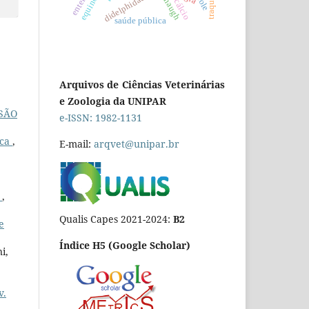
traqueíte
didelphidae
cálcio
saúde pública
Arquivos de Ciências Veterinárias
e Zoologia da UNIPAR
SÃO
e-ISSN: 1982-1131
ica
,
E-mail:
arqvet@unipar.br
O
,
Qualis Capes 2021-2024:
B2
e
Índice H5 (Google Scholar)
i,
v.