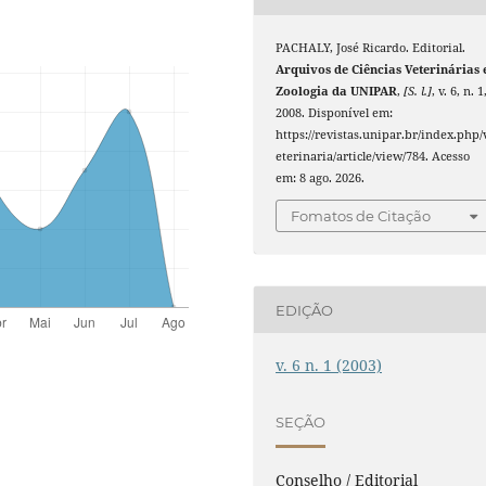
PACHALY, José Ricardo. Editorial.
Arquivos de Ciências Veterinárias 
Zoologia da UNIPAR
,
[S. l.]
, v. 6, n. 1
2008. Disponível em:
https://revistas.unipar.br/index.php/
eterinaria/article/view/784. Acesso
em: 8 ago. 2026.
Fomatos de Citação
EDIÇÃO
v. 6 n. 1 (2003)
SEÇÃO
Conselho / Editorial