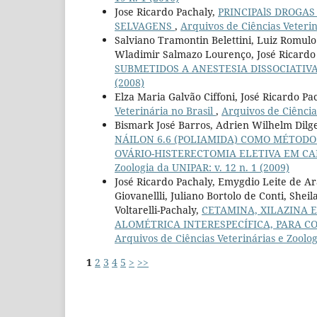
Jose Ricardo Pachaly,
PRINCIPAlS DROGA
SELVAGENS
,
Arquivos de Ciências Veterin
Salviano Tramontin Belettini, Luiz Romulo 
Wladimir Salmazo Lourenço, José Ricardo
SUBMETIDOS A ANESTESIA DISSOCIATIV
(2008)
Elza Maria Galvão Ciffoni, José Ricardo Pa
Veterinária no Brasil
,
Arquivos de Ciências
Bismark José Barros, Adrien Wilhelm Dilge
NÁILON 6.6 (POLIAMIDA) COMO MÉTODO
OVÁRIO-HISTERECTOMIA ELETIVA EM CADE
Zoologia da UNIPAR: v. 12 n. 1 (2009)
José Ricardo Pachaly, Emygdio Leite de A
Giovanellli, Juliano Bortolo de Conti, She
Voltarelli-Pachaly,
CETAMINA, XILAZINA 
ALOMÉTRICA INTERESPECÍFICA, PARA C
Arquivos de Ciências Veterinárias e Zoolog
1
2
3
4
5
>
>>