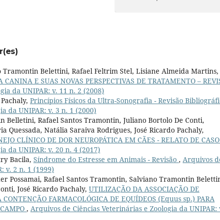
r(es)
 Tramontin Belettini, Rafael Feltrim Stel, Lisiane Almeida Martins,
 CANINA E SUAS NOVAS PERSPECTIVAS DE TRATAMENTO – REVI
gia da UNIPAR: v. 11 n. 2 (2008)
 Pachaly,
Princípios Físicos da Ultra-Sonografia - Revisão Bibliográf
ia da UNIPAR: v. 3 n. 1 (2000)
 Belletini, Rafael Santos Tramontin, Juliano Bortolo De Conti,
ia Quessada, Natália Saraiva Rodrigues, José Ricardo Pachaly,
EJO CLÍNICO DE DOR NEUROPÁTICA EM CÃES - RELATO DE CAS
ia da UNIPAR: v. 20 n. 4 (2017)
ry Bacila,
Síndrome do Estresse em Animais - Revisão
,
Arquivos d
 v. 2 n. 1 (1999)
r Possamai, Rafael Santos Tramontin, Salviano Tramontin Belettin
onti, José Ricardo Pachaly,
UTILIZAÇÃO DA ASSOCIAÇÃO DE
 CONTENÇÃO FARMACOLÓGICA DE EQUÍDEOS (Equus sp.) PARA
M CAMPO
,
Arquivos de Ciências Veterinárias e Zoologia da UNIPAR: 