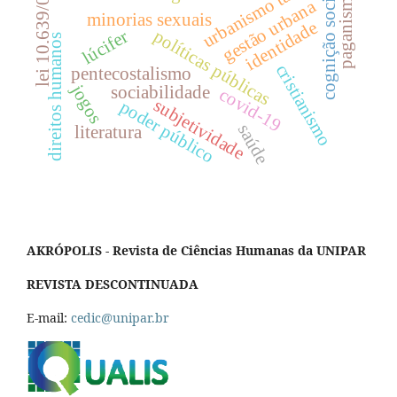
urbanismo tático
cognição social
lei 10.639/03
paganismo
gestão urbana
minorias sexuais
identidade
lúcifer
políticas públicas
direitos humanos
cristianismo
pentecostalismo
jogos
sociabilidade
covid-19
subjetividade
poder público
saúde
literatura
AKRÓPOLIS - Revista de Ciências Humanas da UNIPAR
REVISTA DESCONTINUADA
E-mail:
cedic@unipar.br