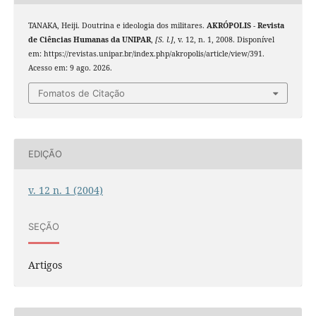
TANAKA, Heiji. Doutrina e ideologia dos militares.
AKRÓPOLIS - Revista
de Ciências Humanas da UNIPAR
,
[S. l.]
, v. 12, n. 1, 2008. Disponível
em: https://revistas.unipar.br/index.php/akropolis/article/view/391.
Acesso em: 9 ago. 2026.
Fomatos de Citação
EDIÇÃO
v. 12 n. 1 (2004)
SEÇÃO
Artigos