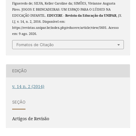
Figueredo de; SILVA, Keller Caroline da; SIMÕES, Vivianne Augusta
Pires. JOGOS E BRINCADEIRAS: UM ESPAÇO PARA O LÚDICO NA
EDUCAÇÃO INFANTIL.
EDUCERE - Revista da Educação da UNIPAR
,
[S.
l.]
, v. 14, n. 2, 2016. Disponível em:
https://revistas.unipar.br/index.php/educere/article/view/5601. Acesso
em: 9 ago. 2026.
Fomatos de Citação
EDIÇÃO
v. 14 n. 2 (2014)
SEÇÃO
Artigos de Revisão