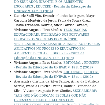
DO EDUCADOR INFANTIL E OS AMBIENTES
ESCOLARES
,
EDUCERE - Revista da Educação da
UNIPAR: v. 14 n. 1 (2014)
Daniele Ziolli Vito, Evandro Cunha Rodrigues, Mayra
Caroline Monteiro de Jesus, Paula de Souza Cruz,
Thaila Fernanda Golveia, Suele Patrice Tavares,
Vivianne Augusta Pires Simões,
TECNOLOGIAS
EDUCACIONAIS: UTILIZAÇÃO DOS SOFTWARES
EDUCATIVOS NOS NTMS DO MUNÍCIPIO,
VERIFICANDO E ANALISANDO A INSERÇÃO DOS SEUS
APLICATIVOS NO PROCESSO EDUCATIVO EM
AMBIENTE ESCOLAR
,
EDUCERE - Revista da
Educação da UNIPAR: v. 14 n. 1 (2014)
Vivianne Augusta Pires Simões,
EDITORIAL
,
EDUCERE
- Revista da Educação da UNIPAR: v. 18 n. 2 (2018)
Vivianne Augusta Pires Simões,
EDITORIAL
,
EDUCERE
- Revista da Educação da UNIPAR: v. 12 n. 1 (2012)
Alessandra Cristina da Silva Santos, Amanda Batistella
Século, Izabela Oliveira Freitas, Daniela Fernanda da
Silva, Vivianne Augusta Pires Simões,
SEXUALIDADE:
“PAIS QUE NÃO EDUCAM, ESCOLAS QUE NÃO
ORIENTAM E FILHOS E ALUNOS COM
LIBERTINAGEM”
,
EDUCERE - Revista da Educação da