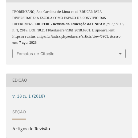
FEORENZANO, Ana Carolina de Lima et al. EDUCAR PARA
DIVERSIDADE: A ESCOLA COMO ESPAÇO DE CONVÍVIO DAS
DIFERENÇAS.
EDUCERE - Revista da Educação da UNIPAR
,
[S. l.]
, v. 18,
n. 1, 2018. DOI: 10.25110/educere.v18i1.2018.6801. Disponível em:
https://revistas.unipar.br/index.php/educere/article/view/6801. Acesso
em: 7 ago. 2026.
Fomatos de Citação
EDIÇÃO
v. 18 n. 1 (2018)
SEÇÃO
Artigos de Revisão