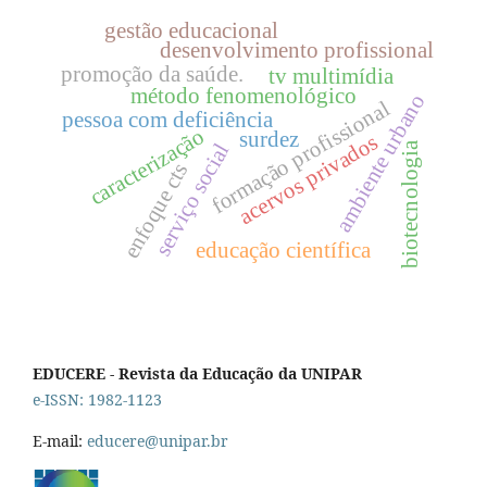
gestão educacional
desenvolvimento profissional
promoção da saúde.
tv multimídia
método fenomenológico
ambiente urbano
formação profissional
pessoa com deficiência
caracterização
surdez
acervos privados
serviço social
biotecnologia
enfoque cts
educação científica
EDUCERE - Revista da Educação da UNIPAR
e-ISSN: 1982-1123
E-mail:
educere@unipar.br