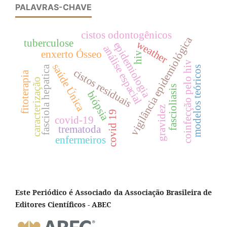
PALAVRAS-CHAVE
cistos odontogênicos
vigilância epidemiológica
tuberculose
weather
epidemiologia
análise espacial
enxerto Ósseo
hiv
coinfecção pelo hiv
saúde Única
fasciola hepatica
modelos teóricos
cistos residuais
fitoterapia
caracterização
fascioliasis
biópsia
gravidez
covid 19
covid-19
trematoda
enfermeiros
Este Periódico é Associado da Associação Brasileira de
Editores Científicos - ABEC